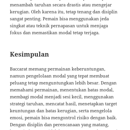
menambah taruhan secara drastis atau mengejar
kerugian. Oleh karena itu, tetap tenang dan disiplin
sangat penting. Pemain bisa menggunakan jeda
singkat atau teknik pernapasan untuk menjaga
fokus dan memastikan modal tetap terjaga.
Kesimpulan
Baccarat memang permainan keberuntungan,
namun pengelolaan modal yang tepat membuat
peluang tetap menguntungkan lebih besar. Dengan
memahami permainan, menentukan batas modal,
membagi modal menjadi sesi kecil, menggunakan
strategi taruhan, mencatat hasil, menetapkan target
keuntungan dan batas kerugian, serta mengelola
emosi, pemain bisa mengontrol risiko dengan baik.
Dengan disiplin dan perencanaan yang matang,