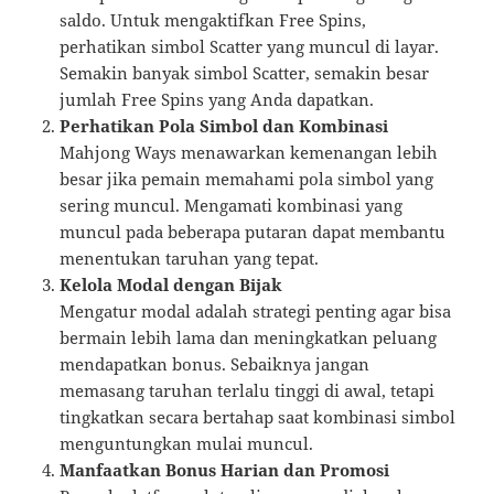
saldo. Untuk mengaktifkan Free Spins,
perhatikan simbol Scatter yang muncul di layar.
Semakin banyak simbol Scatter, semakin besar
jumlah Free Spins yang Anda dapatkan.
Perhatikan Pola Simbol dan Kombinasi
Mahjong Ways menawarkan kemenangan lebih
besar jika pemain memahami pola simbol yang
sering muncul. Mengamati kombinasi yang
muncul pada beberapa putaran dapat membantu
menentukan taruhan yang tepat.
Kelola Modal dengan Bijak
Mengatur modal adalah strategi penting agar bisa
bermain lebih lama dan meningkatkan peluang
mendapatkan bonus. Sebaiknya jangan
memasang taruhan terlalu tinggi di awal, tetapi
tingkatkan secara bertahap saat kombinasi simbol
menguntungkan mulai muncul.
Manfaatkan Bonus Harian dan Promosi