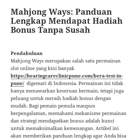
Mahjong Ways: Panduan
Lengkap Mendapat Hadiah
Bonus Tanpa Susah
Pendahuluan
Mahjong Ways merupakan salah satu permainan
slot online yang kini banyak
https://hearingcareclinicpune.com/bera-test-in-
pune/
digemari di Indonesia. Permainan ini tidak
hanya menawarkan keseruan bermain, tetapi juga
peluang untuk meraih hadiah bonus dengan
mudah. Bagi pemain pemula maupun
berpengalaman, memahami mekanisme permainan
dan strategi mendapatkan bonus adalah kunci
untuk memaksimalkan kemenangan. Artikel ini
akan memberikan panduan lengkap agar Anda bisa