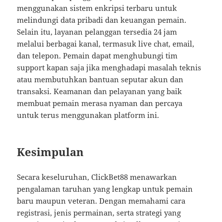
menggunakan sistem enkripsi terbaru untuk
melindungi data pribadi dan keuangan pemain.
Selain itu, layanan pelanggan tersedia 24 jam
melalui berbagai kanal, termasuk live chat, email,
dan telepon. Pemain dapat menghubungi tim
support kapan saja jika menghadapi masalah teknis
atau membutuhkan bantuan seputar akun dan
transaksi. Keamanan dan pelayanan yang baik
membuat pemain merasa nyaman dan percaya
untuk terus menggunakan platform ini.
Kesimpulan
Secara keseluruhan, ClickBet88 menawarkan
pengalaman taruhan yang lengkap untuk pemain
baru maupun veteran. Dengan memahami cara
registrasi, jenis permainan, serta strategi yang