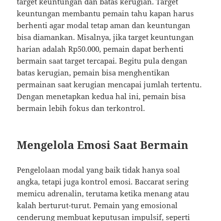
target keuntungan dan batas kerugian. Target
keuntungan membantu pemain tahu kapan harus
berhenti agar modal tetap aman dan keuntungan
bisa diamankan. Misalnya, jika target keuntungan
harian adalah Rp50.000, pemain dapat berhenti
bermain saat target tercapai. Begitu pula dengan
batas kerugian, pemain bisa menghentikan
permainan saat kerugian mencapai jumlah tertentu.
Dengan menetapkan kedua hal ini, pemain bisa
bermain lebih fokus dan terkontrol.
Mengelola Emosi Saat Bermain
Pengelolaan modal yang baik tidak hanya soal
angka, tetapi juga kontrol emosi. Baccarat sering
memicu adrenalin, terutama ketika menang atau
kalah berturut-turut. Pemain yang emosional
cenderung membuat keputusan impulsif, seperti