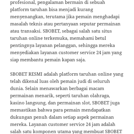
profesional, pengalaman bermain di sebuah
platform taruhan bisa menjadi kurang
menyenangkan, terutama jika pemain menghadapi
masalah teknis atau pertanyaan seputar permainan
atau transaksi. SBOBET, sebagai salah satu situs
taruhan online terkemuka, memahami betul
pentingnya layanan pelanggan, sehingga mereka
menyediakan layanan customer service 24 jam yang
siap membantu pemain kapan saja.
SBOBET RESMI adalah platform taruhan online yang
telah dikenal luas oleh pemain judi di seluruh
dunia. Selain menawarkan berbagai macam
permainan menarik, seperti taruhan olahraga,
kasino langsung, dan permainan slot, SBOBET juga
memastikan bahwa para pemain mendapatkan
dukungan penuh dalam setiap aspek permainan
mereka. Layanan customer service 24 jam adalah
salah satu komponen utama yang membuat SBOBET