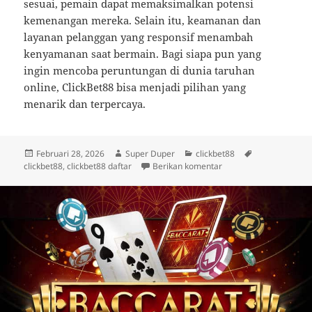
sesuai, pemain dapat memaksimalkan potensi
kemenangan mereka. Selain itu, keamanan dan
layanan pelanggan yang responsif menambah
kenyamanan saat bermain. Bagi siapa pun yang
ingin mencoba peruntungan di dunia taruhan
online, ClickBet88 bisa menjadi pilihan yang
menarik dan terpercaya.
Diposkan
Penulis
Kategori
Tag
Februari 28, 2026
Super Duper
clickbet88
pada
untuk ClickBet88: Pan
clickbet88
,
clickbet88 daftar
Berikan komentar