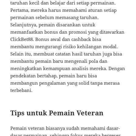
taruhan kecil dan belajar dari setiap permainan.
Pertama, mereka harus memahami aturan setiap
permainan sebelum memasang taruhan.
Selanjutnya, pemain disarankan untuk
memanfaatkan bonus dan promosi yang ditawarkan
ClickBet88. Bonus awal dan cashback bisa
membantu mengurangi risiko kehilangan modal.
Selain itu, membuat catatan hasil taruhan juga bisa
membantu pemain baru mengenali pola dan
meningkatkan kemampuan analisis mereka. Dengan
pendekatan bertahap, pemain baru bisa
membangun pengalaman yang solid tanpa merasa
terbebani.
Tips untuk Pemain Veteran
Pemain veteran biasanya sudah memahami dasar-
dasar permainan, sehingga fokus mereka bergeser