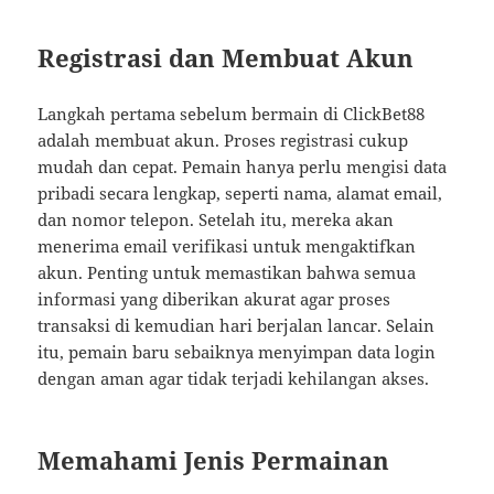
Registrasi dan Membuat Akun
Langkah pertama sebelum bermain di ClickBet88
adalah membuat akun. Proses registrasi cukup
mudah dan cepat. Pemain hanya perlu mengisi data
pribadi secara lengkap, seperti nama, alamat email,
dan nomor telepon. Setelah itu, mereka akan
menerima email verifikasi untuk mengaktifkan
akun. Penting untuk memastikan bahwa semua
informasi yang diberikan akurat agar proses
transaksi di kemudian hari berjalan lancar. Selain
itu, pemain baru sebaiknya menyimpan data login
dengan aman agar tidak terjadi kehilangan akses.
Memahami Jenis Permainan