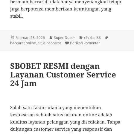
bermain baccarat tidak hanya menyenangkan tetapi
juga berpotensi memberikan keuntungan yang
stabil.
Diposkan
Penulis
Kategori
Tag
Februari 28, 2026
Super Duper
clickbet88
pada
untuk Baccarat: Ca
baccarat online
,
situs baccarat
Berikan komentar
SBOBET RESMI dengan
Layanan Customer Service
24 Jam
Salah satu faktor utama yang menentukan
kesuksesan sebuah situs taruhan online adalah
kualitas layanan pelanggan yang disediakan. Tanpa
dukungan customer service yang responsif dan