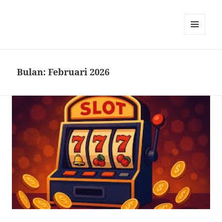
MENU
DAN
WIDGET
Bulan:
Februari 2026