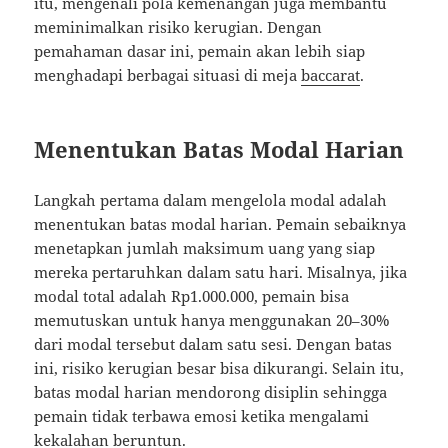
itu, mengenali pola kemenangan juga membantu
meminimalkan risiko kerugian. Dengan
pemahaman dasar ini, pemain akan lebih siap
menghadapi berbagai situasi di meja
baccarat
.
Menentukan Batas Modal Harian
Langkah pertama dalam mengelola modal adalah
menentukan batas modal harian. Pemain sebaiknya
menetapkan jumlah maksimum uang yang siap
mereka pertaruhkan dalam satu hari. Misalnya, jika
modal total adalah Rp1.000.000, pemain bisa
memutuskan untuk hanya menggunakan 20–30%
dari modal tersebut dalam satu sesi. Dengan batas
ini, risiko kerugian besar bisa dikurangi. Selain itu,
batas modal harian mendorong disiplin sehingga
pemain tidak terbawa emosi ketika mengalami
kekalahan beruntun.