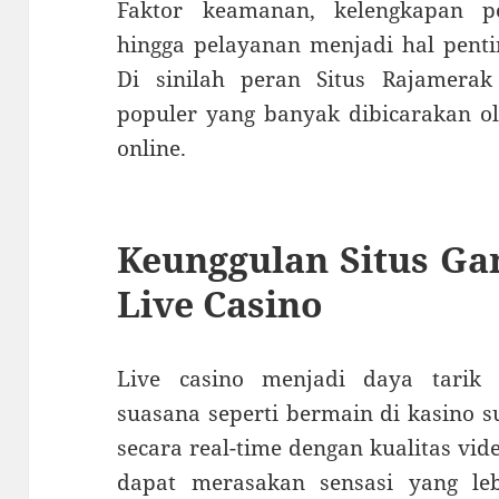
Faktor keamanan, kelengkapan p
hingga pelayanan menjadi hal penti
Di sinilah peran Situs Rajamerak 
populer yang banyak dibicarakan ol
online.
Keunggulan Situs G
Live Casino
Live casino menjadi daya tarik
suasana seperti bermain di kasino 
secara real-time dengan kualitas vid
dapat merasakan sensasi yang lebi