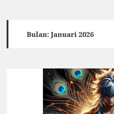
Bulan:
Januari 2026