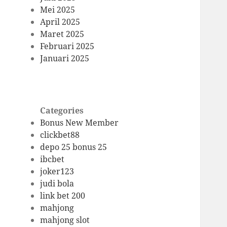
Mei 2025
April 2025
Maret 2025
Februari 2025
Januari 2025
Categories
Bonus New Member
clickbet88
depo 25 bonus 25
ibcbet
joker123
judi bola
link bet 200
mahjong
mahjong slot