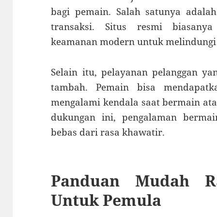
bagi pemain. Salah satunya adal
transaksi. Situs resmi biasany
keamanan modern untuk melindungi 
Selain itu, pelayanan pelanggan yan
tambah. Pemain bisa mendapatk
mengalami kendala saat bermain ata
dukungan ini, pengalaman berma
bebas dari rasa khawatir.
Panduan Mudah Ra
Untuk Pemula