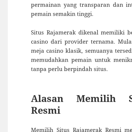
permainan yang transparan dan in
pemain semakin tinggi.
Situs Rajamerak dikenal memiliki b
casino dari provider ternama. Mula
meja casino klasik, semuanya tersed
memudahkan pemain untuk menikma
tanpa perlu berpindah situs.
Alasan Memilih S
Resmi
Memilih Situs Rajamerak Resmi m