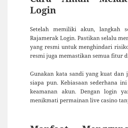
Login
Setelah memiliki akun, langkah 
Rajamerak Login. Pastikan selalu me
yang resmi untuk menghindari risiko 
resmi juga memastikan semua fitur d
Gunakan kata sandi yang kuat dan
siapa pun. Kebiasaan sederhana ini
keamanan akun. Dengan login ya
menikmati permainan live casino ta