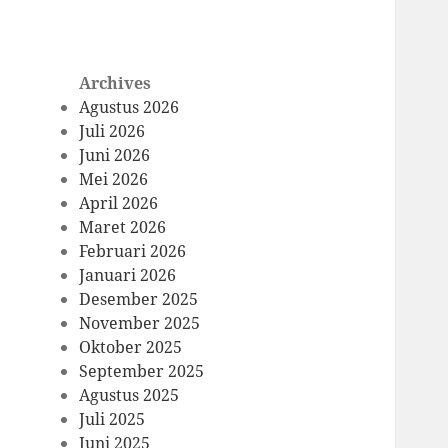
Archives
Agustus 2026
Juli 2026
Juni 2026
Mei 2026
April 2026
Maret 2026
Februari 2026
Januari 2026
Desember 2025
November 2025
Oktober 2025
September 2025
Agustus 2025
Juli 2025
Juni 2025