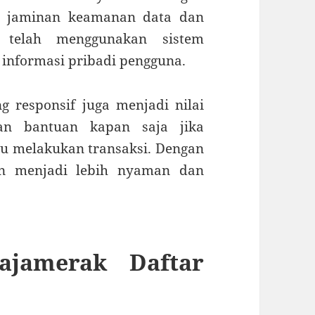
ah jaminan keamanan data dan
a telah menggunakan sistem
informasi pribadi pengguna.
g responsif juga menjadi nilai
an bantuan kapan saja jika
u melakukan transaksi. Dengan
in menjadi lebih nyaman dan
jamerak Daftar