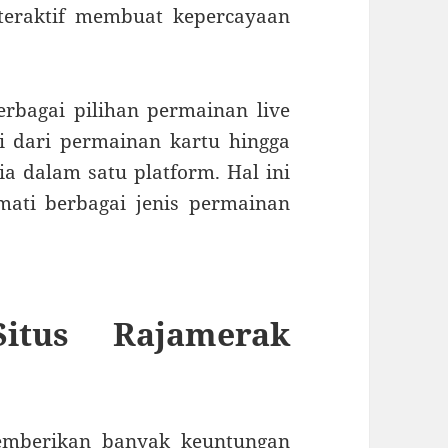
teraktif membuat kepercayaan
erbagai pilihan permainan live
i dari permainan kartu hingga
ia dalam satu platform. Hal ini
ti berbagai jenis permainan
itus Rajamerak
emberikan banyak keuntungan