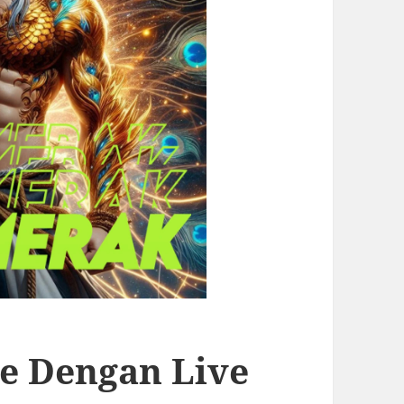
e Dengan Live