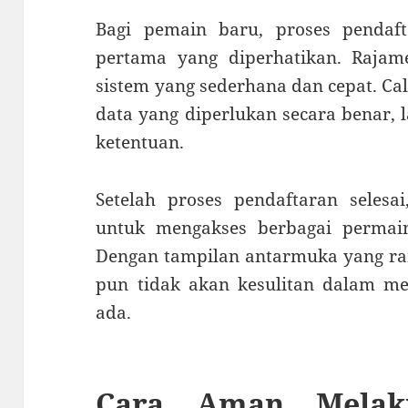
Bagi pemain baru, proses pendaft
pertama yang diperhatikan. Rajam
sistem yang sederhana dan cepat. Ca
data yang diperlukan secara benar, l
ketentuan.
Setelah proses pendaftaran selesa
untuk mengakses berbagai permaina
Dengan tampilan antarmuka yang r
pun tidak akan kesulitan dalam me
ada.
Cara Aman Melak