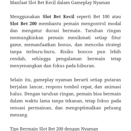
Manfaat Slot Bet Kecil dalam Gameplay Nyaman
Menggunakan
Slot Bet Kecil
seperti Bet 100 atau
Slot Bet 200
membantu pemain mengontrol modal
dan mengatur durasi bermain. Taruhan ringan
memungkinkan pemain menikmati setiap fitur
game, memanfaatkan bonus, dan mencoba strategi
tanpa terburu-buru. Risiko boncos pun lebih
rendah, sehingga pengalaman bermain tetap
menyenangkan dan fokus pada hiburan.
Selain itu, gameplay nyaman berarti setiap putaran
berjalan lancar, respons tombol cepat, dan animasi
halus. Dengan taruhan ringan, pemain bisa bermain
dalam waktu lama tanpa tekanan, tetap fokus pada
sensasi permainan, dan mengoptimalkan peluang
menang.
Tips Bermain Slot Bet 200 dengan Nyaman