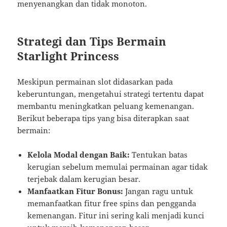
menyenangkan dan tidak monoton.
Strategi dan Tips Bermain
Starlight Princess
Meskipun permainan slot didasarkan pada
keberuntungan, mengetahui strategi tertentu dapat
membantu meningkatkan peluang kemenangan.
Berikut beberapa tips yang bisa diterapkan saat
bermain:
Kelola Modal dengan Baik:
Tentukan batas
kerugian sebelum memulai permainan agar tidak
terjebak dalam kerugian besar.
Manfaatkan Fitur Bonus:
Jangan ragu untuk
memanfaatkan fitur free spins dan pengganda
kemenangan. Fitur ini sering kali menjadi kunci