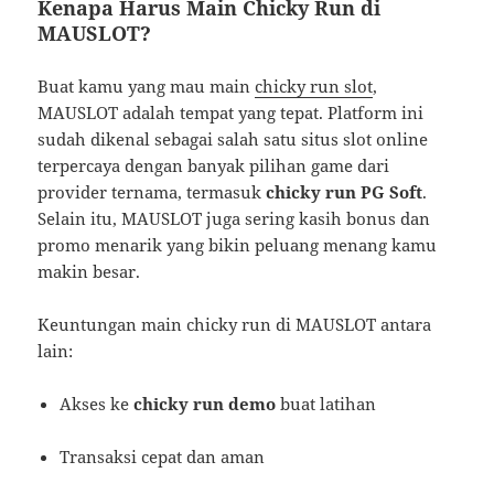
Kenapa Harus Main Chicky Run di
MAUSLOT?
Buat kamu yang mau main
chicky run slot
,
MAUSLOT adalah tempat yang tepat. Platform ini
sudah dikenal sebagai salah satu situs slot online
terpercaya dengan banyak pilihan game dari
provider ternama, termasuk
chicky run PG Soft
.
Selain itu, MAUSLOT juga sering kasih bonus dan
promo menarik yang bikin peluang menang kamu
makin besar.
Keuntungan main chicky run di MAUSLOT antara
lain:
Akses ke
chicky run demo
buat latihan
Transaksi cepat dan aman