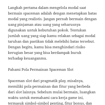
Langkah pertama dalam mengelola modal saat
bermain spaceman adalah dengan menetapkan batas
modal yang realistis. Jangan pernah bermain dengan
uang pinjaman atau uang yang seharusnya
digunakan untuk kebutuhan pokok. Tentukan
jumlah uang yang siap kamu relakan sebagai modal
taruhan dan pastikan tidak melebihi batas tersebut.
Dengan begitu, kamu bisa menghindari risiko
kerugian besar yang bisa berdampak buruk
terhadap keuanganmu.
Pahami Pola Permainan Spaceman Slot
Spaceman slot dari pragmatik play, misalnya,
memiliki pola permainan dan fitur yang berbeda
dari slot lainnya. Sebelum mulai bermain, luangkan
waktu untuk memahami cara kerja game ini,
termasuk simbol-simbol penting, fitur bonus, dan