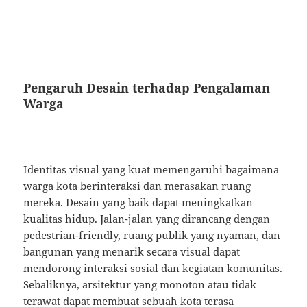
Pengaruh Desain terhadap Pengalaman
Warga
Identitas visual yang kuat memengaruhi bagaimana
warga kota berinteraksi dan merasakan ruang
mereka. Desain yang baik dapat meningkatkan
kualitas hidup. Jalan-jalan yang dirancang dengan
pedestrian-friendly, ruang publik yang nyaman, dan
bangunan yang menarik secara visual dapat
mendorong interaksi sosial dan kegiatan komunitas.
Sebaliknya, arsitektur yang monoton atau tidak
terawat dapat membuat sebuah kota terasa