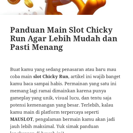
Panduan Main Slot Chicky
Run Agar Lebih Mudah dan
Pasti Menang
Buat kamu yang sedang penasaran atau baru mau
coba main
slot Chicky Run
, artikel ini wajib banget
kamu baca sampai habis. Permainan yang satu ini
memang lagi ramai dimainkan karena punya
gameplay yang unik, visual lucu, dan tentu saja
potensi kemenangan yang besar. Terlebih, kalau
kamu main di platform terpercaya seperti
MAUSLOT
, pengalaman bermain kamu akan jadi
jauh lebih maksimal. Yuk simak panduan