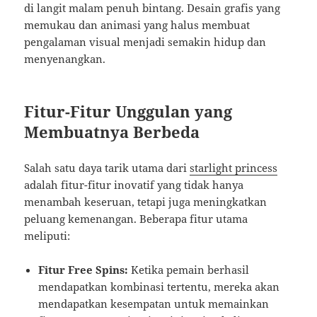
di langit malam penuh bintang. Desain grafis yang
memukau dan animasi yang halus membuat
pengalaman visual menjadi semakin hidup dan
menyenangkan.
Fitur-Fitur Unggulan yang
Membuatnya Berbeda
Salah satu daya tarik utama dari
starlight princess
adalah fitur-fitur inovatif yang tidak hanya
menambah keseruan, tetapi juga meningkatkan
peluang kemenangan. Beberapa fitur utama
meliputi:
Fitur Free Spins:
Ketika pemain berhasil
mendapatkan kombinasi tertentu, mereka akan
mendapatkan kesempatan untuk memainkan