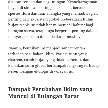
dataran rendah dan pegunungan. Keanekaragaman
hayati di sini sangat tinggi, termasuk berbagai
spesies flora dan fauna langka yang menjadi bagian
penting dari ekosistem global. Keberadaan hutan
hujan tropis ini tidak hanya menjadi habitat bagi
beragam satwa, tetapi juga berperan penting dalam
menyerap karbon dioksida dari atmosfer.
Namun, keunikan ini menjadi sangat rentan
terhadap perubahan iklim. Variasi suhu yang
ekstrem, curah hujan yang tidak menentu, dan
kenaikan suhu global berdampak langsung terhadap
keseimbangan ekologis di wilayah ini.
Dampak Perubahan Iklim yang
Muncul di Bulangan Barat