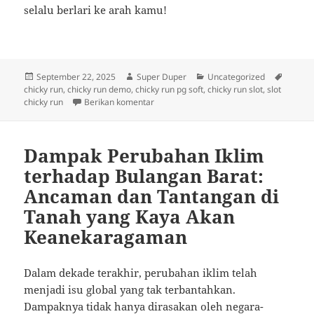
selalu berlari ke arah kamu!
Diposkan
Penulis
Kategori
Tag
September 22, 2025
Super Duper
Uncategorized
pada
chicky run
,
chicky run demo
,
chicky run pg soft
,
chicky run slot
,
slot
untuk Panduan Main Slot Chicky Run Ag
chicky run
Berikan komentar
Dampak Perubahan Iklim
terhadap Bulangan Barat:
Ancaman dan Tantangan di
Tanah yang Kaya Akan
Keanekaragaman
Dalam dekade terakhir, perubahan iklim telah
menjadi isu global yang tak terbantahkan.
Dampaknya tidak hanya dirasakan oleh negara-