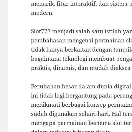
menarik, fitur interaktif, dan siste
modern.
Slot777 menjadi salah satu istilah y
pembahasan mengenai permainan slo
tidak hanya berkaitan dengan tampil
bagaimana teknologi membuat penga
praktis, dinamis, dan mudah diakses 
Perubahan besar dalam dunia digita
ini tidak lagi bergantung pada peran
menikmati berbagai konsep permaina
sudah digunakan sehari-hari. Hal ter
mengapa permainan bertema slot te
dalam industri hiburan digital.