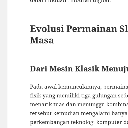
Evolusi Permainan Sl
Masa
Dari Mesin Klasik Menuju
Pada awal kemunculannya, permainan
fisik yang memiliki tiga gulungan se
menarik tuas dan menunggu kombina
tersebut kemudian mengalami banya
perkembangan teknologi komputer da