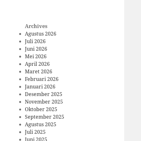
Archives
Agustus 2026
Juli 2026
Juni 2026
Mei 2026
April 2026
Maret 2026
Februari 2026
Januari 2026
Desember 2025
November 2025
Oktober 2025
September 2025
Agustus 2025
Juli 2025
Juni 2025