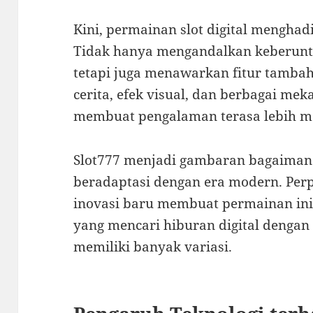
Kini, permainan slot digital menghad
Tidak hanya mengandalkan keberunt
tetapi juga menawarkan fitur tambah
cerita, efek visual, dan berbagai m
membuat pengalaman terasa lebih m
Slot777 menjadi gambaran bagaiman
beradaptasi dengan era modern. Per
inovasi baru membuat permainan ini 
yang mencari hiburan digital denga
memiliki banyak variasi.