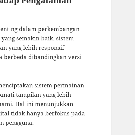
hadap Pengalaman
 penting dalam perkembangan
s yang semakin baik, sistem
lan yang lebih responsif
 berbeda dibandingkan versi
 menciptakan sistem permainan
kmati tampilan yang lebih
hami. Hal ini menunjukkan
tal tidak hanya berfokus pada
an pengguna.