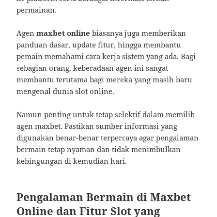
permainan.
Agen
maxbet online
biasanya juga memberikan
panduan dasar, update fitur, hingga membantu
pemain memahami cara kerja sistem yang ada. Bagi
sebagian orang, keberadaan agen ini sangat
membantu terutama bagi mereka yang masih baru
mengenal dunia slot online.
Namun penting untuk tetap selektif dalam memilih
agen maxbet. Pastikan sumber informasi yang
digunakan benar-benar terpercaya agar pengalaman
bermain tetap nyaman dan tidak menimbulkan
kebingungan di kemudian hari.
Pengalaman Bermain di Maxbet
Online dan Fitur Slot yang