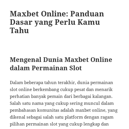
Maxbet Online: Panduan
Dasar yang Perlu Kamu
Tahu
Mengenal Dunia Maxbet Online
dalam Permainan Slot
Dalam beberapa tahun terakhir, dunia permainan
slot online berkembang cukup pesat dan menarik
perhatian banyak pemain dari berbagai kalangan.
Salah satu nama yang cukup sering muncul dalam
pembahasan komunitas adalah maxbet online, yang
dikenal sebagai salah satu platform dengan ragam
pilihan permainan slot yang cukup lengkap dan