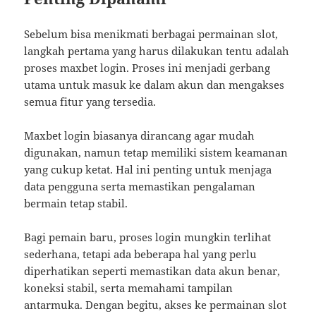
Sebelum bisa menikmati berbagai permainan slot,
langkah pertama yang harus dilakukan tentu adalah
proses maxbet login. Proses ini menjadi gerbang
utama untuk masuk ke dalam akun dan mengakses
semua fitur yang tersedia.
Maxbet login biasanya dirancang agar mudah
digunakan, namun tetap memiliki sistem keamanan
yang cukup ketat. Hal ini penting untuk menjaga
data pengguna serta memastikan pengalaman
bermain tetap stabil.
Bagi pemain baru, proses login mungkin terlihat
sederhana, tetapi ada beberapa hal yang perlu
diperhatikan seperti memastikan data akun benar,
koneksi stabil, serta memahami tampilan
antarmuka. Dengan begitu, akses ke permainan slot