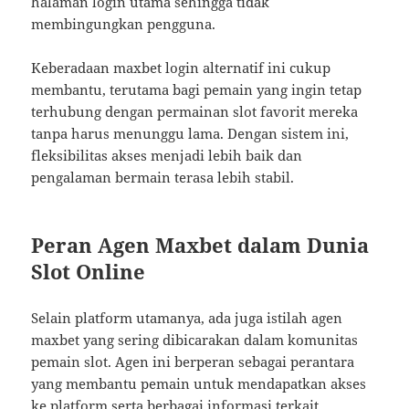
halaman login utama sehingga tidak
membingungkan pengguna.
Keberadaan maxbet login alternatif ini cukup
membantu, terutama bagi pemain yang ingin tetap
terhubung dengan permainan slot favorit mereka
tanpa harus menunggu lama. Dengan sistem ini,
fleksibilitas akses menjadi lebih baik dan
pengalaman bermain terasa lebih stabil.
Peran Agen Maxbet dalam Dunia
Slot Online
Selain platform utamanya, ada juga istilah agen
maxbet yang sering dibicarakan dalam komunitas
pemain slot. Agen ini berperan sebagai perantara
yang membantu pemain untuk mendapatkan akses
ke platform serta berbagai informasi terkait