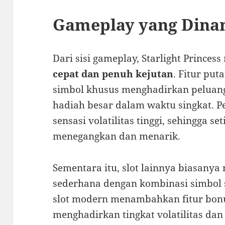
Gameplay yang Dina
Dari sisi gameplay, Starlight Prince
cepat dan penuh kejutan
. Fitur put
simbol khusus menghadirkan pelua
hadiah besar dalam waktu singkat. 
sensasi volatilitas tinggi, sehingga se
menegangkan dan menarik.
Sementara itu, slot lainnya biasany
sederhana dengan kombinasi simbol 
slot modern menambahkan fitur bonus
menghadirkan tingkat volatilitas dan 