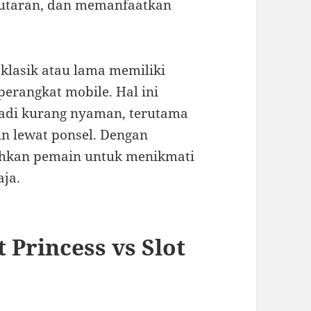
utaran, dan memanfaatkan
 klasik atau lama memiliki
erangkat mobile. Hal ini
di kurang nyaman, terutama
in lewat ponsel. Dengan
ahkan pemain untuk menikmati
aja.
 Princess vs Slot