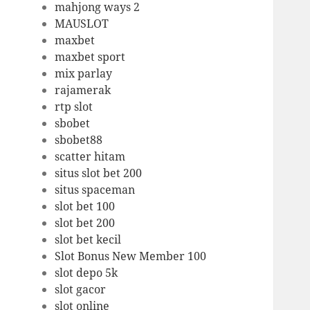
mahjong ways 2
MAUSLOT
maxbet
maxbet sport
mix parlay
rajamerak
rtp slot
sbobet
sbobet88
scatter hitam
situs slot bet 200
situs spaceman
slot bet 100
slot bet 200
slot bet kecil
Slot Bonus New Member 100
slot depo 5k
slot gacor
slot online