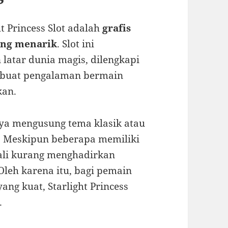
t Princess Slot adalah
grafis
ang menarik
. Slot ini
latar dunia magis, dilengkapi
embuat pengalaman bermain
kan.
nnya mengusung tema klasik atau
l. Meskipun beberapa memiliki
gkali kurang menghadirkan
Oleh karena itu, bagi pemain
ang kuat, Starlight Princess
.