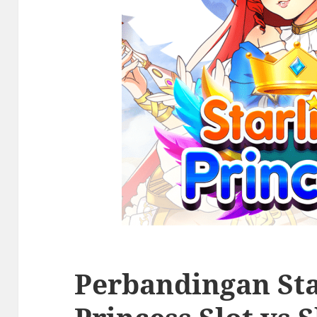
Perbandingan Sta