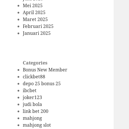
Mei 2025
April 2025
Maret 2025
Februari 2025
Januari 2025
Categories
Bonus New Member
clickbet88
depo 25 bonus 25
ibcbet
joker123
judi bola
link bet 200
mahjong
mahjong slot