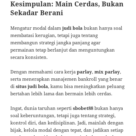
Kesimpulan: Main Cerdas, Bukan
Sekadar Berani
Mengatur modal dalam
judi bola
bukan hanya soal
membatasi kerugian, tetapi juga tentang
membangun strategi jangka panjang agar
permainan tetap berlanjut dan menguntungkan
secara konsisten.
Dengan memahami cara kerja
parlay
,
mix parlay
,
serta menerapkan manajemen bankroll yang benar
di
situs judi bola
, kamu bisa meningkatkan peluang
bertahan lebih lama dan bermain lebih cerdas.
Ingat, dunia taruhan seperti
sbobet88
bukan hanya
soal keberuntungan, tetapi juga tentang strategi,
kontrol diri, dan kedisiplinan. Jadi, mainlah dengan
bijak, kelola modal dengan tepat, dan jadikan setiap