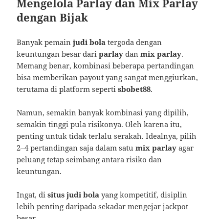
Mengelola Parlay dan Mix Parlay
dengan Bijak
Banyak pemain
judi bola
tergoda dengan
keuntungan besar dari
parlay
dan
mix parlay
.
Memang benar, kombinasi beberapa pertandingan
bisa memberikan payout yang sangat menggiurkan,
terutama di platform seperti
sbobet88
.
Namun, semakin banyak kombinasi yang dipilih,
semakin tinggi pula risikonya. Oleh karena itu,
penting untuk tidak terlalu serakah. Idealnya, pilih
2–4 pertandingan saja dalam satu
mix parlay
agar
peluang tetap seimbang antara risiko dan
keuntungan.
Ingat, di
situs judi bola
yang kompetitif, disiplin
lebih penting daripada sekadar mengejar jackpot
besar.