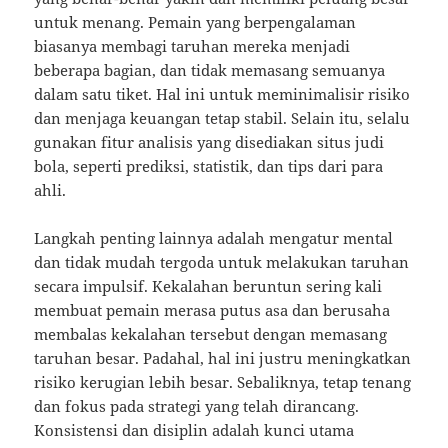
untuk menang. Pemain yang berpengalaman
biasanya membagi taruhan mereka menjadi
beberapa bagian, dan tidak memasang semuanya
dalam satu tiket. Hal ini untuk meminimalisir risiko
dan menjaga keuangan tetap stabil. Selain itu, selalu
gunakan fitur analisis yang disediakan situs judi
bola, seperti prediksi, statistik, dan tips dari para
ahli.
Langkah penting lainnya adalah mengatur mental
dan tidak mudah tergoda untuk melakukan taruhan
secara impulsif. Kekalahan beruntun sering kali
membuat pemain merasa putus asa dan berusaha
membalas kekalahan tersebut dengan memasang
taruhan besar. Padahal, hal ini justru meningkatkan
risiko kerugian lebih besar. Sebaliknya, tetap tenang
dan fokus pada strategi yang telah dirancang.
Konsistensi dan disiplin adalah kunci utama