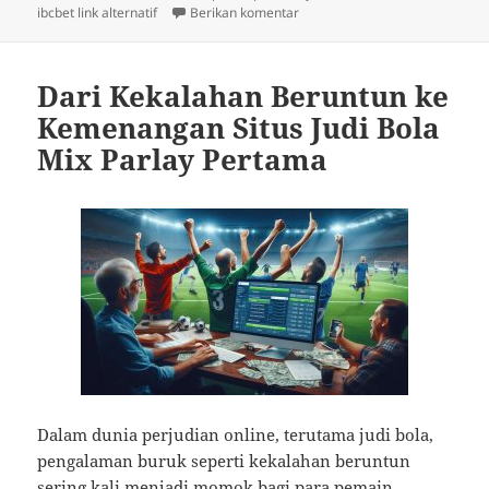
pada
untuk Situs IBCBet Resmi dan Lin
ibcbet link alternatif
Berikan komentar
Dari Kekalahan Beruntun ke
Kemenangan Situs Judi Bola
Mix Parlay Pertama
Dalam dunia perjudian online, terutama judi bola,
pengalaman buruk seperti kekalahan beruntun
sering kali menjadi momok bagi para pemain.