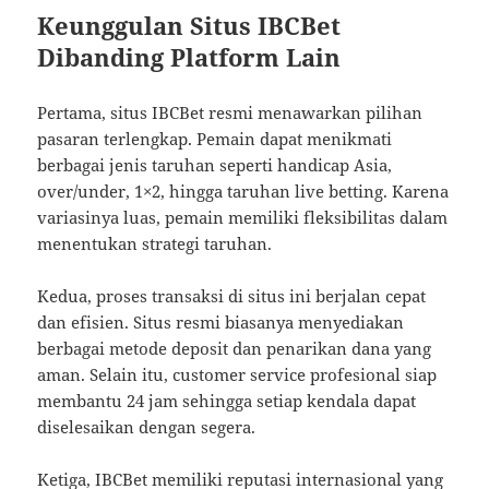
Keunggulan Situs IBCBet
Dibanding Platform Lain
Pertama, situs IBCBet resmi menawarkan pilihan
pasaran terlengkap. Pemain dapat menikmati
berbagai jenis taruhan seperti handicap Asia,
over/under, 1×2, hingga taruhan live betting. Karena
variasinya luas, pemain memiliki fleksibilitas dalam
menentukan strategi taruhan.
Kedua, proses transaksi di situs ini berjalan cepat
dan efisien. Situs resmi biasanya menyediakan
berbagai metode deposit dan penarikan dana yang
aman. Selain itu, customer service profesional siap
membantu 24 jam sehingga setiap kendala dapat
diselesaikan dengan segera.
Ketiga, IBCBet memiliki reputasi internasional yang