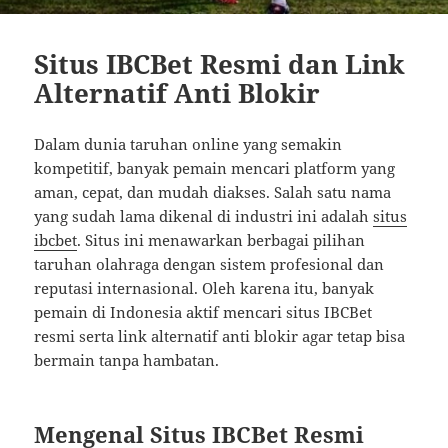
Situs IBCBet Resmi dan Link
Alternatif Anti Blokir
Dalam dunia taruhan online yang semakin
kompetitif, banyak pemain mencari platform yang
aman, cepat, dan mudah diakses. Salah satu nama
yang sudah lama dikenal di industri ini adalah
situs
ibcbet
. Situs ini menawarkan berbagai pilihan
taruhan olahraga dengan sistem profesional dan
reputasi internasional. Oleh karena itu, banyak
pemain di Indonesia aktif mencari situs IBCBet
resmi serta link alternatif anti blokir agar tetap bisa
bermain tanpa hambatan.
Mengenal Situs IBCBet Resmi