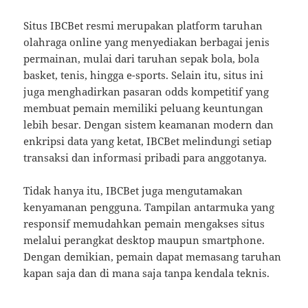
Situs IBCBet resmi merupakan platform taruhan
olahraga online yang menyediakan berbagai jenis
permainan, mulai dari taruhan sepak bola, bola
basket, tenis, hingga e-sports. Selain itu, situs ini
juga menghadirkan pasaran odds kompetitif yang
membuat pemain memiliki peluang keuntungan
lebih besar. Dengan sistem keamanan modern dan
enkripsi data yang ketat, IBCBet melindungi setiap
transaksi dan informasi pribadi para anggotanya.
Tidak hanya itu, IBCBet juga mengutamakan
kenyamanan pengguna. Tampilan antarmuka yang
responsif memudahkan pemain mengakses situs
melalui perangkat desktop maupun smartphone.
Dengan demikian, pemain dapat memasang taruhan
kapan saja dan di mana saja tanpa kendala teknis.