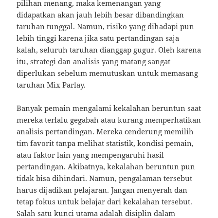
pilihan menang, maka kemenangan yang
didapatkan akan jauh lebih besar dibandingkan
taruhan tunggal. Namun, risiko yang dihadapi pun
lebih tinggi karena jika satu pertandingan saja
kalah, seluruh taruhan dianggap gugur. Oleh karena
itu, strategi dan analisis yang matang sangat
diperlukan sebelum memutuskan untuk memasang
taruhan Mix Parlay.
Banyak pemain mengalami kekalahan beruntun saat
mereka terlalu gegabah atau kurang memperhatikan
analisis pertandingan. Mereka cenderung memilih
tim favorit tanpa melihat statistik, kondisi pemain,
atau faktor lain yang mempengaruhi hasil
pertandingan. Akibatnya, kekalahan beruntun pun
tidak bisa dihindari. Namun, pengalaman tersebut
harus dijadikan pelajaran. Jangan menyerah dan
tetap fokus untuk belajar dari kekalahan tersebut.
Salah satu kunci utama adalah disiplin dalam