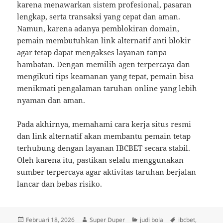
karena menawarkan sistem profesional, pasaran
lengkap, serta transaksi yang cepat dan aman.
Namun, karena adanya pemblokiran domain,
pemain membutuhkan link alternatif anti blokir
agar tetap dapat mengakses layanan tanpa
hambatan. Dengan memilih agen terpercaya dan
mengikuti tips keamanan yang tepat, pemain bisa
menikmati pengalaman taruhan online yang lebih
nyaman dan aman.
Pada akhirnya, memahami cara kerja situs resmi
dan link alternatif akan membantu pemain tetap
terhubung dengan layanan
IBCBET
secara stabil.
Oleh karena itu, pastikan selalu menggunakan
sumber terpercaya agar aktivitas taruhan berjalan
lancar dan bebas risiko.
Diposkan
Penulis
Kategori
Tag
Februari 18, 2026
Super Duper
judi bola
ibcbet
,