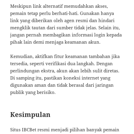
Meskipun link alternatif memudahkan akses,
pemain tetap perlu berhati-hati. Gunakan hanya
link yang diberikan oleh agen resmi dan hindari
mengklik tautan dari sumber tidak jelas. Selain itu,
jangan pernah membagikan informasi login kepada
pihak lain demi menjaga keamanan akun.
Kemudian, aktifkan fitur keamanan tambahan jika
tersedia, seperti verifikasi dua langkah. Dengan
perlindungan ekstra, akun akan lebih sulit diretas.
Di samping itu, pastikan koneksi internet yang
digunakan aman dan tidak berasal dari jaringan
publik yang berisiko.
Kesimpulan
Situs IBCBet resmi menjadi pilihan banyak pemain