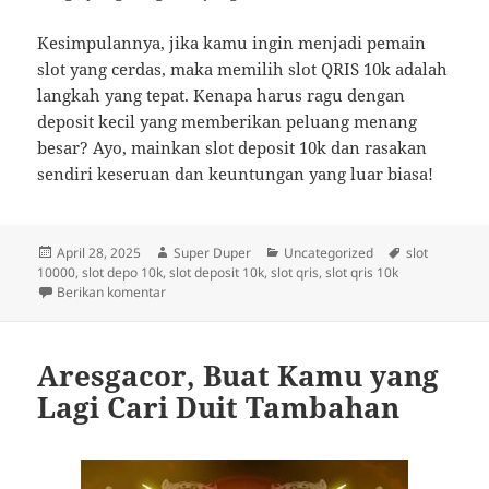
Kesimpulannya, jika kamu ingin menjadi pemain
slot yang cerdas, maka memilih slot QRIS 10k adalah
langkah yang tepat. Kenapa harus ragu dengan
deposit kecil yang memberikan peluang menang
besar? Ayo, mainkan slot deposit 10k dan rasakan
sendiri keseruan dan keuntungan yang luar biasa!
Diposkan
Penulis
Kategori
Tag
April 28, 2025
Super Duper
Uncategorized
slot
pada
10000
,
slot depo 10k
,
slot deposit 10k
,
slot qris
,
slot qris 10k
untuk Slot QRIS 10K, Pilihan Tepat untuk Para Pemai
Berikan komentar
Aresgacor, Buat Kamu yang
Lagi Cari Duit Tambahan