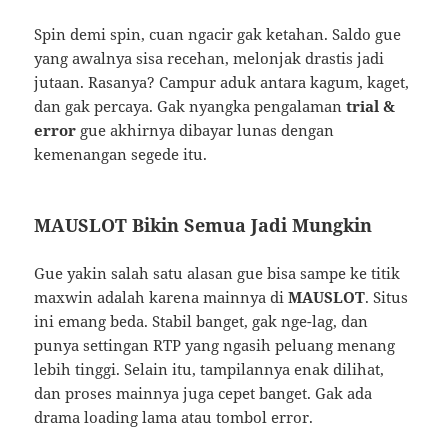
Spin demi spin, cuan ngacir gak ketahan. Saldo gue
yang awalnya sisa recehan, melonjak drastis jadi
jutaan. Rasanya? Campur aduk antara kagum, kaget,
dan gak percaya. Gak nyangka pengalaman
trial &
error
gue akhirnya dibayar lunas dengan
kemenangan segede itu.
MAUSLOT Bikin Semua Jadi Mungkin
Gue yakin salah satu alasan gue bisa sampe ke titik
maxwin adalah karena mainnya di
MAUSLOT
. Situs
ini emang beda. Stabil banget, gak nge-lag, dan
punya settingan RTP yang ngasih peluang menang
lebih tinggi. Selain itu, tampilannya enak dilihat,
dan proses mainnya juga cepet banget. Gak ada
drama loading lama atau tombol error.