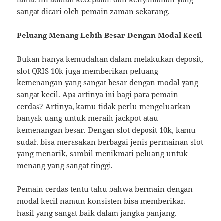
sangat dicari oleh pemain zaman sekarang.
Peluang Menang Lebih Besar Dengan Modal Kecil
Bukan hanya kemudahan dalam melakukan deposit,
slot QRIS 10k juga memberikan peluang
kemenangan yang sangat besar dengan modal yang
sangat kecil. Apa artinya ini bagi para pemain
cerdas? Artinya, kamu tidak perlu mengeluarkan
banyak uang untuk meraih jackpot atau
kemenangan besar. Dengan slot deposit 10k, kamu
sudah bisa merasakan berbagai jenis permainan slot
yang menarik, sambil menikmati peluang untuk
menang yang sangat tinggi.
Pemain cerdas tentu tahu bahwa bermain dengan
modal kecil namun konsisten bisa memberikan
hasil yang sangat baik dalam jangka panjang.