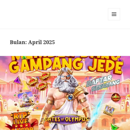
MENU
DAN
WIDGET
Bulan:
April 2025