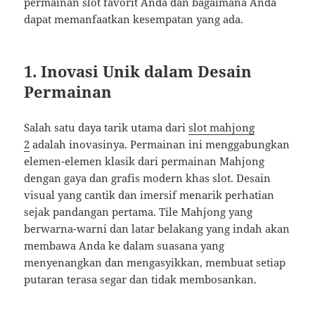
permainan slot favorit Anda dan bagaimana Anda
dapat memanfaatkan kesempatan yang ada.
1.
Inovasi Unik dalam Desain
Permainan
Salah satu daya tarik utama dari
slot mahjong
2
adalah inovasinya. Permainan ini menggabungkan
elemen-elemen klasik dari permainan Mahjong
dengan gaya dan grafis modern khas slot. Desain
visual yang cantik dan imersif menarik perhatian
sejak pandangan pertama. Tile Mahjong yang
berwarna-warni dan latar belakang yang indah akan
membawa Anda ke dalam suasana yang
menyenangkan dan mengasyikkan, membuat setiap
putaran terasa segar dan tidak membosankan.