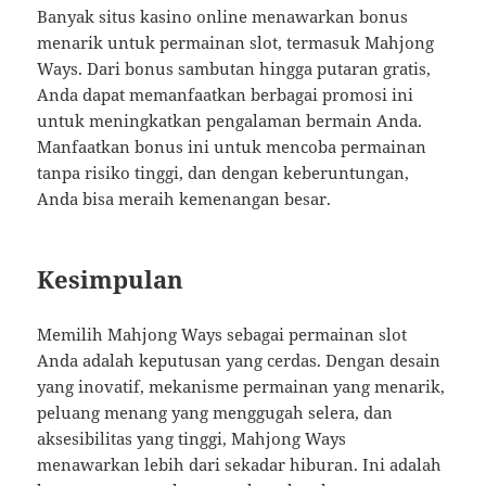
Banyak situs kasino online menawarkan bonus
menarik untuk permainan slot, termasuk Mahjong
Ways. Dari bonus sambutan hingga putaran gratis,
Anda dapat memanfaatkan berbagai promosi ini
untuk meningkatkan pengalaman bermain Anda.
Manfaatkan bonus ini untuk mencoba permainan
tanpa risiko tinggi, dan dengan keberuntungan,
Anda bisa meraih kemenangan besar.
Kesimpulan
Memilih Mahjong Ways sebagai permainan slot
Anda adalah keputusan yang cerdas. Dengan desain
yang inovatif, mekanisme permainan yang menarik,
peluang menang yang menggugah selera, dan
aksesibilitas yang tinggi, Mahjong Ways
menawarkan lebih dari sekadar hiburan. Ini adalah