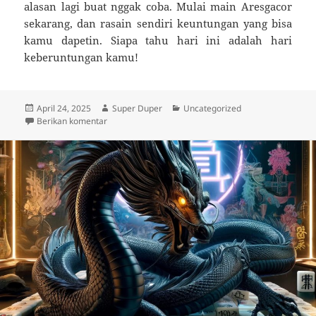
alasan lagi buat nggak coba. Mulai main Aresgacor
sekarang, dan rasain sendiri keuntungan yang bisa
kamu dapetin. Siapa tahu hari ini adalah hari
keberuntungan kamu!
Diposkan
Penulis
Kategori
April 24, 2025
Super Duper
Uncategorized
pada
untuk Aresgacor, Buat Kamu yang Lagi Cari Duit Ta
Berikan komentar