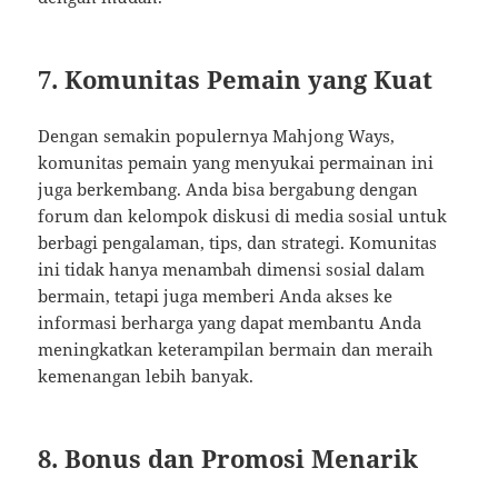
7.
Komunitas Pemain yang Kuat
Dengan semakin populernya Mahjong Ways,
komunitas pemain yang menyukai permainan ini
juga berkembang. Anda bisa bergabung dengan
forum dan kelompok diskusi di media sosial untuk
berbagi pengalaman, tips, dan strategi. Komunitas
ini tidak hanya menambah dimensi sosial dalam
bermain, tetapi juga memberi Anda akses ke
informasi berharga yang dapat membantu Anda
meningkatkan keterampilan bermain dan meraih
kemenangan lebih banyak.
8.
Bonus dan Promosi Menarik