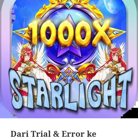
Dari Trial & Error ke