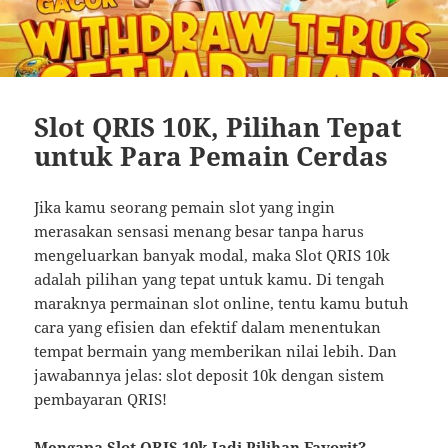
Slot QRIS 10K, Pilihan Tepat
untuk Para Pemain Cerdas
Jika kamu seorang pemain slot yang ingin
merasakan sensasi menang besar tanpa harus
mengeluarkan banyak modal, maka Slot QRIS 10k
adalah pilihan yang tepat untuk kamu. Di tengah
maraknya permainan slot online, tentu kamu butuh
cara yang efisien dan efektif dalam menentukan
tempat bermain yang memberikan nilai lebih. Dan
jawabannya jelas: slot deposit 10k dengan sistem
pembayaran QRIS!
Mengapa Slot QRIS 10k Jadi Pilihan Favorit?