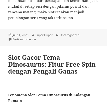
melainkan hasil dari persiapan dan ketekunan. Jadi,
mulailah setiap sesi dengan pikiran positif dan
rencana matang, maka Slot777 akan menjadi
petualangan seru yang tak terlupakan.
Diposkan
Penulis
Kategori
Juli 11, 2026
Super Duper
Uncategorized
pada
untuk SLOT777: ANTARA KEBERUNTUNGAN DAN STRA
Berikan komentar
Slot Gacor Tema
Dinosaurus: Fitur Free Spin
dengan Pengali Ganas
Fenomena Slot Tema Dinosaurus di Kalangan
Pemain