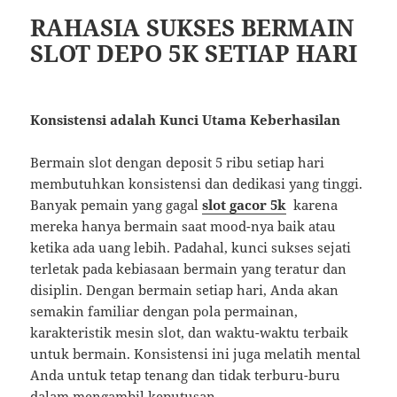
RAHASIA SUKSES BERMAIN
SLOT DEPO 5K SETIAP HARI
Konsistensi adalah Kunci Utama Keberhasilan
Bermain slot dengan deposit 5 ribu setiap hari
membutuhkan konsistensi dan dedikasi yang tinggi.
Banyak pemain yang gagal
slot gacor 5k
karena
mereka hanya bermain saat mood-nya baik atau
ketika ada uang lebih. Padahal, kunci sukses sejati
terletak pada kebiasaan bermain yang teratur dan
disiplin. Dengan bermain setiap hari, Anda akan
semakin familiar dengan pola permainan,
karakteristik mesin slot, dan waktu-waktu terbaik
untuk bermain. Konsistensi ini juga melatih mental
Anda untuk tetap tenang dan tidak terburu-buru
dalam mengambil keputusan.