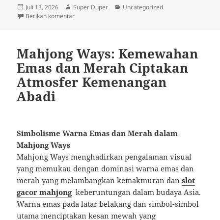
Diposkan
Penulis
Kategori
Juli 13, 2026
Super Duper
Uncategorized
pada
untuk Depo 5k Tanpa Ragu, Garansi Kekalahan Diber
Berikan komentar
Mahjong Ways: Kemewahan
Emas dan Merah Ciptakan
Atmosfer Kemenangan
Abadi
Simbolisme Warna Emas dan Merah dalam
Mahjong Ways
Mahjong Ways menghadirkan pengalaman visual
yang memukau dengan dominasi warna emas dan
merah yang melambangkan kemakmuran dan
slot
gacor mahjong
keberuntungan dalam budaya Asia.
Warna emas pada latar belakang dan simbol-simbol
utama menciptakan kesan mewah yang