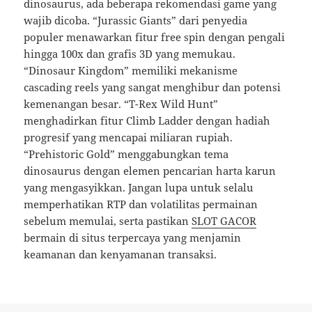
dinosaurus, ada beberapa rekomendasi game yang
wajib dicoba. “Jurassic Giants” dari penyedia
populer menawarkan fitur free spin dengan pengali
hingga 100x dan grafis 3D yang memukau.
“Dinosaur Kingdom” memiliki mekanisme
cascading reels yang sangat menghibur dan potensi
kemenangan besar. “T-Rex Wild Hunt”
menghadirkan fitur Climb Ladder dengan hadiah
progresif yang mencapai miliaran rupiah.
“Prehistoric Gold” menggabungkan tema
dinosaurus dengan elemen pencarian harta karun
yang mengasyikkan. Jangan lupa untuk selalu
memperhatikan RTP dan volatilitas permainan
sebelum memulai, serta pastikan
SLOT GACOR
bermain di situs terpercaya yang menjamin
keamanan dan kenyamanan transaksi.