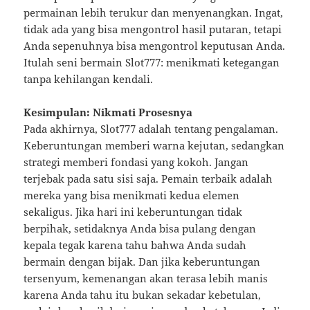
permainan lebih terukur dan menyenangkan. Ingat,
tidak ada yang bisa mengontrol hasil putaran, tetapi
Anda sepenuhnya bisa mengontrol keputusan Anda.
Itulah seni bermain Slot777: menikmati ketegangan
tanpa kehilangan kendali.
Kesimpulan: Nikmati Prosesnya
Pada akhirnya, Slot777 adalah tentang pengalaman.
Keberuntungan memberi warna kejutan, sedangkan
strategi memberi fondasi yang kokoh. Jangan
terjebak pada satu sisi saja. Pemain terbaik adalah
mereka yang bisa menikmati kedua elemen
sekaligus. Jika hari ini keberuntungan tidak
berpihak, setidaknya Anda bisa pulang dengan
kepala tegak karena tahu bahwa Anda sudah
bermain dengan bijak. Dan jika keberuntungan
tersenyum, kemenangan akan terasa lebih manis
karena Anda tahu itu bukan sekadar kebetulan,