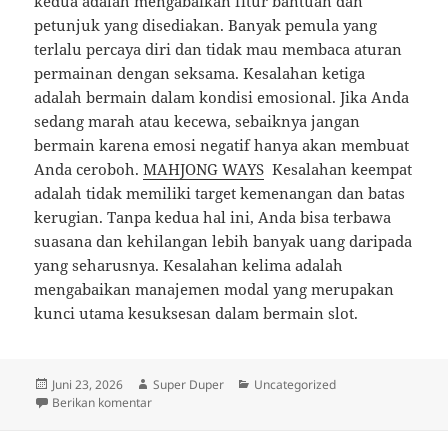
kedua adalah mengabaikan fitur bantuan dan
petunjuk yang disediakan. Banyak pemula yang
terlalu percaya diri dan tidak mau membaca aturan
permainan dengan seksama. Kesalahan ketiga
adalah bermain dalam kondisi emosional. Jika Anda
sedang marah atau kecewa, sebaiknya jangan
bermain karena emosi negatif hanya akan membuat
Anda ceroboh.
MAHJONG WAYS
Kesalahan keempat
adalah tidak memiliki target kemenangan dan batas
kerugian. Tanpa kedua hal ini, Anda bisa terbawa
suasana dan kehilangan lebih banyak uang daripada
yang seharusnya. Kesalahan kelima adalah
mengabaikan manajemen modal yang merupakan
kunci utama kesuksesan dalam bermain slot.
Diposkan
Penulis
Kategori
Juni 23, 2026
Super Duper
Uncategorized
pada
untuk Mahjong Ways: Petunjuk Lengkap untuk Pemu
Berikan komentar