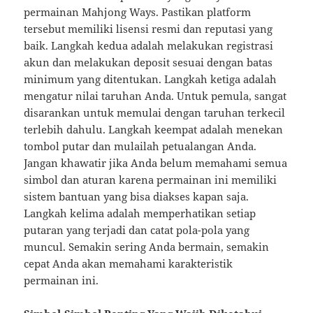
permainan Mahjong Ways. Pastikan platform
tersebut memiliki lisensi resmi dan reputasi yang
baik. Langkah kedua adalah melakukan registrasi
akun dan melakukan deposit sesuai dengan batas
minimum yang ditentukan. Langkah ketiga adalah
mengatur nilai taruhan Anda. Untuk pemula, sangat
disarankan untuk memulai dengan taruhan terkecil
terlebih dahulu. Langkah keempat adalah menekan
tombol putar dan mulailah petualangan Anda.
Jangan khawatir jika Anda belum memahami semua
simbol dan aturan karena permainan ini memiliki
sistem bantuan yang bisa diakses kapan saja.
Langkah kelima adalah memperhatikan setiap
putaran yang terjadi dan catat pola-pola yang
muncul. Semakin sering Anda bermain, semakin
cepat Anda akan memahami karakteristik
permainan ini.