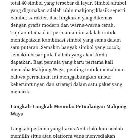
total 40 simbol yang tersebar di layar. Simbol-simbol
yang digunakan adalah ubin mahjong klasik seperti
bambu, karakter, dan lingkaran yang dikemas
dengan grafis modern dan warna-warna cerah.
Tujuan utama dari permainan ini adalah untuk
mendapatkan kombinasi simbol yang sama dalam
satu putaran. Semakin banyak simbol yang cocok,
semakin besar pula hadiah yang akan Anda
dapatkan. Bagi pemula yang baru pertama kali
mencoba Mahjong Ways, penting untuk memahami
bahwa permainan ini menggabungkan unsur
keberuntungan dan strategi dalam satu paket yang
menarik.
Langkah-Langkah Memulai Petualangan Mahjong
Ways
Langkah pertama yang harus Anda lakukan adalah
memilih situs atau platform yang menyediakan