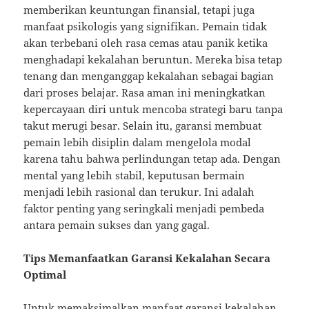
memberikan keuntungan finansial, tetapi juga
manfaat psikologis yang signifikan. Pemain tidak
akan terbebani oleh rasa cemas atau panik ketika
menghadapi kekalahan beruntun. Mereka bisa tetap
tenang dan menganggap kekalahan sebagai bagian
dari proses belajar. Rasa aman ini meningkatkan
kepercayaan diri untuk mencoba strategi baru tanpa
takut merugi besar. Selain itu, garansi membuat
pemain lebih disiplin dalam mengelola modal
karena tahu bahwa perlindungan tetap ada. Dengan
mental yang lebih stabil, keputusan bermain
menjadi lebih rasional dan terukur. Ini adalah
faktor penting yang seringkali menjadi pembeda
antara pemain sukses dan yang gagal.
Tips Memanfaatkan Garansi Kekalahan Secara
Optimal
Untuk memaksimalkan manfaat garansi kekalahan,