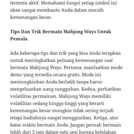
tertentu aktif. Memahami fungsi setiap simbol ini
akan sangat membantu Anda dalam meraih
kemenangan besar.
Tips Dan Trik Bermain Mahjong Ways Untuk
Pemula
Ada beberapa tips dan trik yang bisa Anda terapkan
untuk meningkatkan peluang kemenangan saat
bermain Mahjong Ways. Pertama, manfaatkan mode
demo yang tersedia secara gratis. Mode ini
memungkinkan Anda berlatih tanpa harus
mengeluarkan uang sungguhan. Kedua, perhatikan
volatilitas permainan. Mahjong Ways memiliki
volatilitas sedang hingga tinggi yang berarti
kemenangan besar mungkin tidak sering terjadi
tetapi hadiahnya sangat menggiurkan. Ketiga, atur
batas waktu bermain Anda. Jangan pernah bermain
lebih dari 2 jam dalam satu sesi karena kelelahan