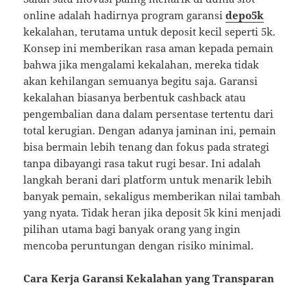
online adalah hadirnya program garansi
depo5k
kekalahan, terutama untuk deposit kecil seperti 5k.
Konsep ini memberikan rasa aman kepada pemain
bahwa jika mengalami kekalahan, mereka tidak
akan kehilangan semuanya begitu saja. Garansi
kekalahan biasanya berbentuk cashback atau
pengembalian dana dalam persentase tertentu dari
total kerugian. Dengan adanya jaminan ini, pemain
bisa bermain lebih tenang dan fokus pada strategi
tanpa dibayangi rasa takut rugi besar. Ini adalah
langkah berani dari platform untuk menarik lebih
banyak pemain, sekaligus memberikan nilai tambah
yang nyata. Tidak heran jika deposit 5k kini menjadi
pilihan utama bagi banyak orang yang ingin
mencoba peruntungan dengan risiko minimal.
Cara Kerja Garansi Kekalahan yang Transparan