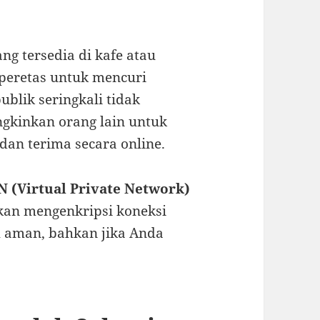
ng tersedia di kafe atau
peretas untuk mencuri
ublik seringkali tidak
gkinkan orang lain untuk
an terima secara online.
N (Virtual Private Network)
kan mengenkripsi koneksi
 aman, bahkan jika Anda