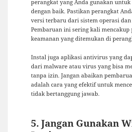
perangkat yang Anda gunakan untuk 
dengan baik. Pastikan perangkat And
versi terbaru dari sistem operasi da
Pembaruan ini sering kali mencakup 
keamanan yang ditemukan di perangk
Instal juga aplikasi antivirus yang 
dari malware atau virus yang bisa m
tanpa izin. Jangan abaikan pembarua
adalah cara yang efektif untuk menc
tidak bertanggung jawab.
5. Jangan Gunakan Wi