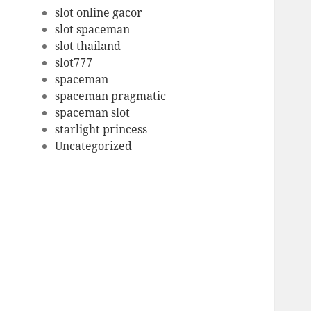
slot online gacor
slot spaceman
slot thailand
slot777
spaceman
spaceman pragmatic
spaceman slot
starlight princess
Uncategorized