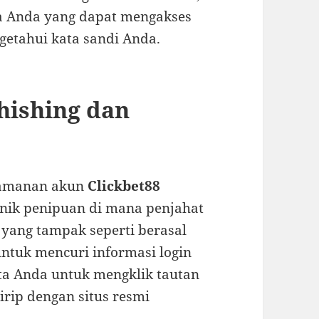
a Anda yang dapat mengakses
getahui kata sandi Anda.
Phishing dan
keamanan akun
Clickbet88
eknik penipuan di mana penjahat
yang tampak seperti berasal
untuk mencuri informasi login
a Anda untuk mengklik tautan
irip dengan situs resmi