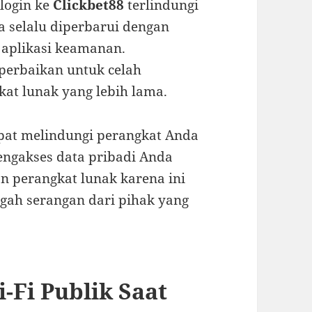
login ke
Clickbet88
terlindungi
a selalu diperbarui dengan
n aplikasi keamanan.
perbaikan untuk celah
at lunak yang lebih lama.
dapat melindungi perangkat Anda
engakses data pribadi Anda
n perangkat lunak karena ini
egah serangan dari pihak yang
-Fi Publik Saat