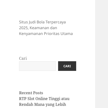
Situs Judi Bola Terpercaya
2025, Keamanan dan
Kenyamanan Prioritas Utama
Cari
CARI
Recent Posts
RTP Slot Online Tinggi atau
Rendah Mana yang Lebih