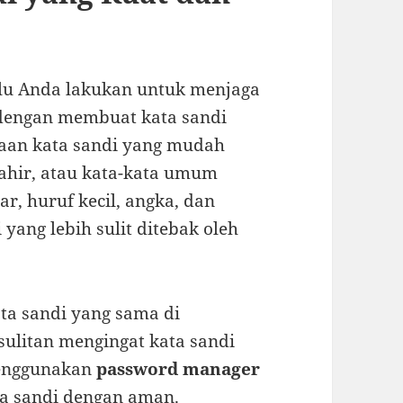
rlu Anda lakukan untuk menjaga
dengan membuat kata sandi
naan kata sandi yang mudah
lahir, atau kata-kata umum
ar, huruf kecil, angka, dan
yang lebih sulit ditebak oleh
ta sandi yang sama di
sulitan mengingat kata sandi
menggunakan
password manager
a sandi dengan aman.