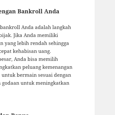
dengan Bankroll Anda
 bankroll Anda adalah langkah
ijak. Jika Anda memiliki
han yang lebih rendah sehingga
cepat kehabisan uang.
 besar, Anda bisa memilih
ningkatkan peluang kemenangan
at untuk bermain sesuai dengan
m godaan untuk meningkatkan