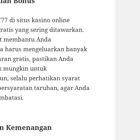
 dan Bonus
77 di situs kasino online
ratis yang sering ditawarkan.
at membantu Anda
a harus mengeluarkan banyak
ran gratis, pastikan Anda
k mungkin untuk
, selalu perhatikan syarat
 persyaratan taruhan, agar Anda
mbatasi.
dan Kemenangan