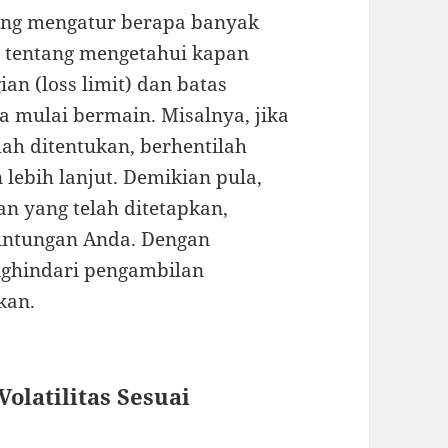
tang mengatur berapa banyak
a tentang mengetahui kapan
an (loss limit) dan batas
 mulai bermain. Misalnya, jika
lah ditentukan, berhentilah
lebih lanjut. Demikian pula,
n yang telah ditetapkan,
untungan Anda. Dengan
nghindari pengambilan
kan.
olatilitas Sesuai