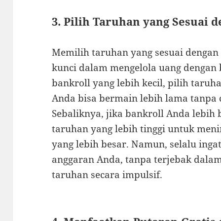
3.
Pilih Taruhan yang Sesuai 
Memilih taruhan yang sesuai dengan
kunci dalam mengelola uang dengan b
bankroll yang lebih kecil, pilih taru
Anda bisa bermain lebih lama tanpa 
Sebaliknya, jika bankroll Anda lebih
taruhan yang lebih tinggi untuk me
yang lebih besar. Namun, selalu ing
anggaran Anda, tanpa terjebak dala
taruhan secara impulsif.