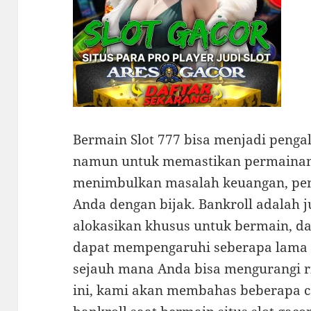
Bermain Slot 777 bisa menjadi peng
namun untuk memastikan permainan
menimbulkan masalah keuangan, pen
Anda dengan bijak. Bankroll adalah
alokasikan khusus untuk bermain, d
dapat mempengaruhi seberapa lama 
sejauh mana Anda bisa mengurangi ri
ini, kami akan membahas beberapa ca