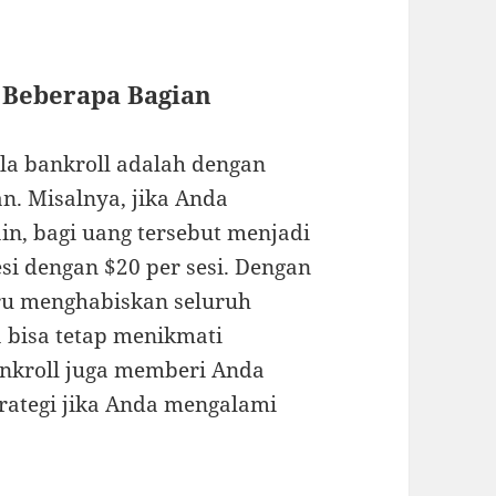
 Beberapa Bagian
ola bankroll adalah dengan
. Misalnya, jika Anda
n, bagi uang tersebut menjadi
esi dengan $20 per sesi. Dengan
uru menghabiskan seluruh
 bisa tetap menikmati
nkroll juga memberi Anda
rategi jika Anda mengalami