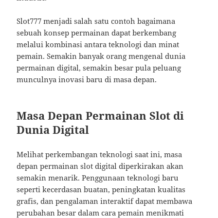
Slot777 menjadi salah satu contoh bagaimana
sebuah konsep permainan dapat berkembang
melalui kombinasi antara teknologi dan minat
pemain. Semakin banyak orang mengenal dunia
permainan digital, semakin besar pula peluang
munculnya inovasi baru di masa depan.
Masa Depan Permainan Slot di
Dunia Digital
Melihat perkembangan teknologi saat ini, masa
depan permainan slot digital diperkirakan akan
semakin menarik. Penggunaan teknologi baru
seperti kecerdasan buatan, peningkatan kualitas
grafis, dan pengalaman interaktif dapat membawa
perubahan besar dalam cara pemain menikmati