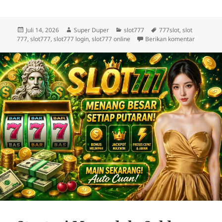
Diposkan
Penulis
Kategori
Tag
Juli 14, 2026
Super Duper
slot777
777slot
,
slot
pada
untuk Slo
777
,
slot777
,
slot777 login
,
slot777 online
Berikan komentar