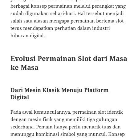
berbagai konsep permainan melalui perangkat yang
sudah digunakan sehari-hari. Hal tersebut menjadi
salah satu alasan mengapa permainan bertema slot
terus mendapatkan perhatian dalam industri
hiburan digital.
Evolusi Permainan Slot dari Masa
ke Masa
Dari Mesin Klasik Menuju Platform
Digital
Pada awal kemunculannya, permainan slot identik
dengan mesin fisik yang memiliki tiga gulungan
sederhana. Pemain hanya perlu menarik tuas dan
menunggu kombinasi simbol yang muncul. Konsep