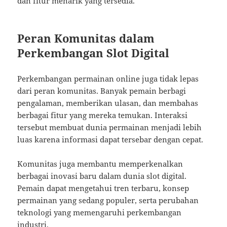
dan fitur menarik yang tersedia.
Peran Komunitas dalam
Perkembangan Slot Digital
Perkembangan permainan online juga tidak lepas
dari peran komunitas. Banyak pemain berbagi
pengalaman, memberikan ulasan, dan membahas
berbagai fitur yang mereka temukan. Interaksi
tersebut membuat dunia permainan menjadi lebih
luas karena informasi dapat tersebar dengan cepat.
Komunitas juga membantu memperkenalkan
berbagai inovasi baru dalam dunia slot digital.
Pemain dapat mengetahui tren terbaru, konsep
permainan yang sedang populer, serta perubahan
teknologi yang memengaruhi perkembangan
industri.