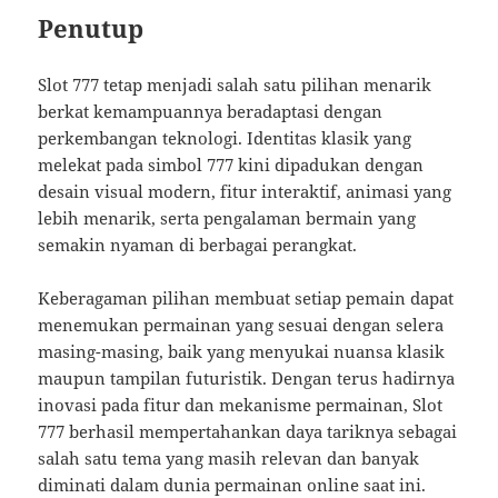
Penutup
Slot 777 tetap menjadi salah satu pilihan menarik
berkat kemampuannya beradaptasi dengan
perkembangan teknologi. Identitas klasik yang
melekat pada simbol 777 kini dipadukan dengan
desain visual modern, fitur interaktif, animasi yang
lebih menarik, serta pengalaman bermain yang
semakin nyaman di berbagai perangkat.
Keberagaman pilihan membuat setiap pemain dapat
menemukan permainan yang sesuai dengan selera
masing-masing, baik yang menyukai nuansa klasik
maupun tampilan futuristik. Dengan terus hadirnya
inovasi pada fitur dan mekanisme permainan, Slot
777 berhasil mempertahankan daya tariknya sebagai
salah satu tema yang masih relevan dan banyak
diminati dalam dunia permainan online saat ini.