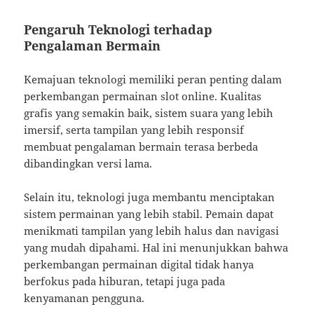
Pengaruh Teknologi terhadap
Pengalaman Bermain
Kemajuan teknologi memiliki peran penting dalam
perkembangan permainan slot online. Kualitas
grafis yang semakin baik, sistem suara yang lebih
imersif, serta tampilan yang lebih responsif
membuat pengalaman bermain terasa berbeda
dibandingkan versi lama.
Selain itu, teknologi juga membantu menciptakan
sistem permainan yang lebih stabil. Pemain dapat
menikmati tampilan yang lebih halus dan navigasi
yang mudah dipahami. Hal ini menunjukkan bahwa
perkembangan permainan digital tidak hanya
berfokus pada hiburan, tetapi juga pada
kenyamanan pengguna.