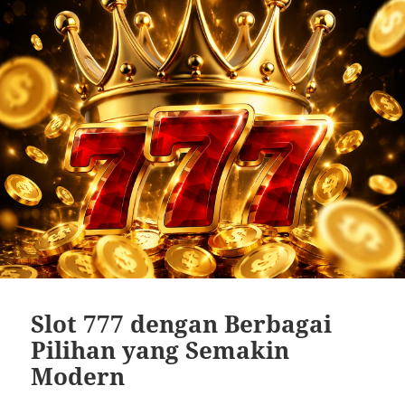
Slot 777 dengan Berbagai
Pilihan yang Semakin
Modern