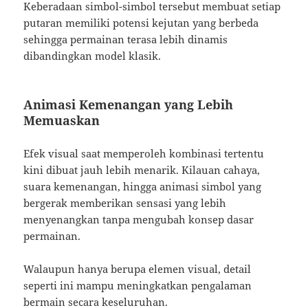
Keberadaan simbol-simbol tersebut membuat setiap
putaran memiliki potensi kejutan yang berbeda
sehingga permainan terasa lebih dinamis
dibandingkan model klasik.
Animasi Kemenangan yang Lebih
Memuaskan
Efek visual saat memperoleh kombinasi tertentu
kini dibuat jauh lebih menarik. Kilauan cahaya,
suara kemenangan, hingga animasi simbol yang
bergerak memberikan sensasi yang lebih
menyenangkan tanpa mengubah konsep dasar
permainan.
Walaupun hanya berupa elemen visual, detail
seperti ini mampu meningkatkan pengalaman
bermain secara keseluruhan.