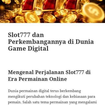
Slot777 dan
Perkembangannya di Dunia
Game Digital
Mengenal Perjalanan Slot777 di
Era Permainan Online
Dunia permainan digital terus berkembang
mengikuti perubahan teknologi dan kebiasaan para
pemain. Salah satu tema permainan yang mengalami