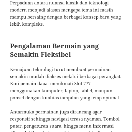
Perpaduan antara nuansa klasik dan teknologi
modern menjadi alasan mengapa tema ini masih
mampu bersaing dengan berbagai konsep baru yang
lebih kompleks.
Pengalaman Bermain yang
Semakin Fleksibel
Kemajuan teknologi turut membuat permainan
semakin mudah diakses melalui berbagai perangkat.
Kini pemain dapat menikmati Slot 777
menggunakan komputer, laptop, tablet, maupun
ponsel dengan kualitas tampilan yang tetap optimal.
Antarmuka permainan juga dirancang agar
responsif sehingga navigasi terasa nyaman. Tombol
putar, pengaturan suara, hingga menu informasi