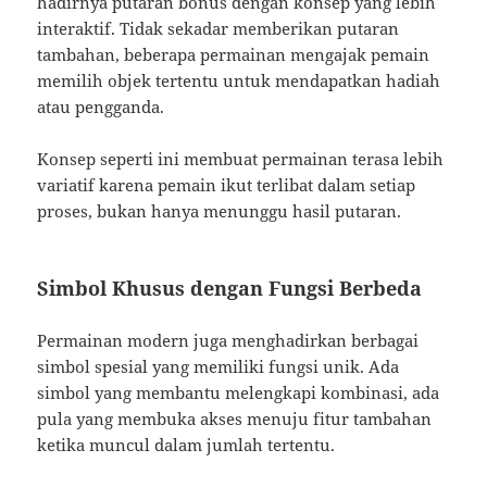
hadirnya putaran bonus dengan konsep yang lebih
interaktif. Tidak sekadar memberikan putaran
tambahan, beberapa permainan mengajak pemain
memilih objek tertentu untuk mendapatkan hadiah
atau pengganda.
Konsep seperti ini membuat permainan terasa lebih
variatif karena pemain ikut terlibat dalam setiap
proses, bukan hanya menunggu hasil putaran.
Simbol Khusus dengan Fungsi Berbeda
Permainan modern juga menghadirkan berbagai
simbol spesial yang memiliki fungsi unik. Ada
simbol yang membantu melengkapi kombinasi, ada
pula yang membuka akses menuju fitur tambahan
ketika muncul dalam jumlah tertentu.