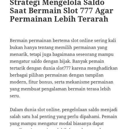
Strategi Mengelola Saldo
Saat Bermain Slot 777 Agar
Permainan Lebih Terarah
Bermain permainan bertema slot online sering kali
bukan hanya tentang memilih permainan yang
menarik, tetapi juga bagaimana seseorang mampu
mengatur saldo dengan bijak. Banyak pemain
tertarik dengan dunia slot777 karena menghadirkan
berbagai pilihan permainan dengan tampilan
modern, fitur bonus, serta mekanisme permainan
yang membuat pengalaman bermain terasa lebih
seru.
Dalam dunia slot online, pengelolaan saldo menjadi
salah satu hal penting yang perlu dipahami. Pemain
yang mampu mengatur modal biasanya dapat