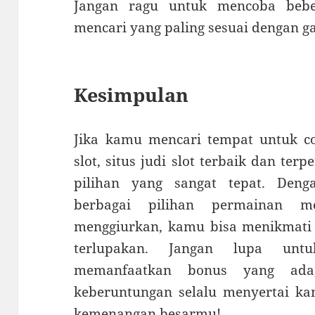
Jangan ragu untuk mencoba bebe
mencari yang paling sesuai dengan 
Kesimpulan
Jika kamu mencari tempat untuk co
slot, situs judi slot terbaik dan ter
pilihan yang sangat tepat. Den
berbagai pilihan permainan m
menggiurkan, kamu bisa menikmati
terlupakan. Jangan lupa unt
memanfaatkan bonus yang ada
keberuntungan selalu menyertai ka
kemenangan besarmu!