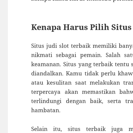
Kenapa Harus Pilih Situs
Situs judi slot terbaik memiliki ba
nikmati sebagai pemain. Salah sat
keamanan. Situs yang terbaik tentu
diandalkan. Kamu tidak perlu khaw
atau kesulitan saat melakukan tran
terpercaya akan memastikan bah
terlindungi dengan baik, serta tr
hambatan.
Selain itu, situs terbaik juga 