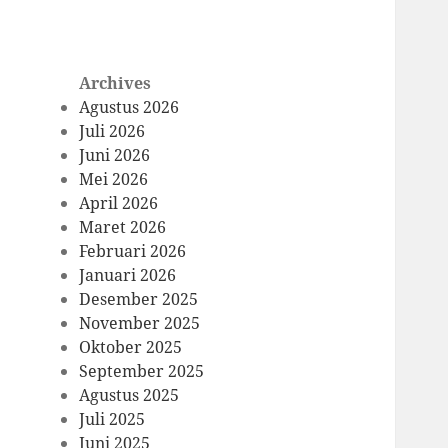
Archives
Agustus 2026
Juli 2026
Juni 2026
Mei 2026
April 2026
Maret 2026
Februari 2026
Januari 2026
Desember 2025
November 2025
Oktober 2025
September 2025
Agustus 2025
Juli 2025
Juni 2025