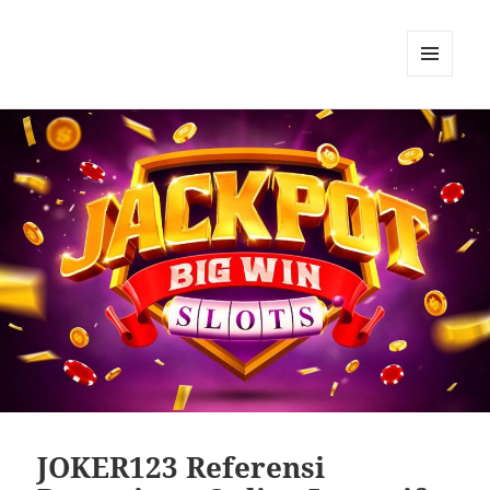
MENU
DAN
WIDGET
JOKER123 Referensi