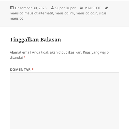
Diposkan
Penulis
Kategori
Tag
Desember 30, 2025
Super Duper
MAUSLOT
pada
mauslot
,
mauslot alternatif
,
mauslot link
,
mauslot login
,
situs
mauslot
Tinggalkan Balasan
Alamat email Anda tidak akan dipublikasikan.
Ruas yang wajib
ditandai
*
KOMENTAR
*