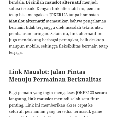
kendala. Di sinilah
mauslot alternatif
menjadi
solusi terbaik. Dengan link alternatif ini, pemain
tetap bisa mengakses JOKER123 tanpa hambatan.
Mauslot alternatif
memastikan bahwa pengalaman
bermain tidak terganggu oleh masalah teknis atau
pembatasan jaringan. Selain itu, link alternatif ini
juga mendukung berbagai perangkat, baik desktop
maupun mobile, sehingga fleksibilitas bermain tetap
terjaga.
Link Mauslot: Jalan Pintas
Menuju Permainan Berkualitas
Bagi pemain yang ingin mengakses JOKER123 secara
langsung,
link mauslot
menjadi salah satu fitur
penting. Link ini memberikan akses cepat ke
seluruh permainan yang tersedia, termasuk game