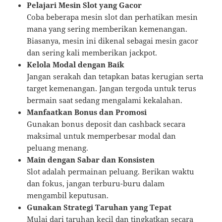
Pelajari Mesin Slot yang Gacor
Coba beberapa mesin slot dan perhatikan mesin
mana yang sering memberikan kemenangan.
Biasanya, mesin ini dikenal sebagai mesin gacor
dan sering kali memberikan jackpot.
Kelola Modal dengan Baik
Jangan serakah dan tetapkan batas kerugian serta
target kemenangan. Jangan tergoda untuk terus
bermain saat sedang mengalami kekalahan.
Manfaatkan Bonus dan Promosi
Gunakan bonus deposit dan cashback secara
maksimal untuk memperbesar modal dan
peluang menang.
Main dengan Sabar dan Konsisten
Slot adalah permainan peluang. Berikan waktu
dan fokus, jangan terburu-buru dalam
mengambil keputusan.
Gunakan Strategi Taruhan yang Tepat
Mulai dari taruhan kecil dan tingkatkan secara