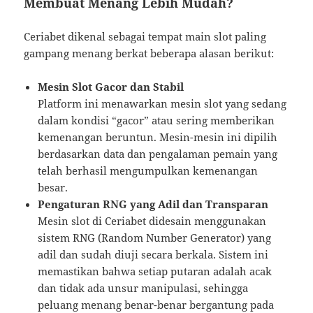
Membuat Menang Lebih Mudah?
Ceriabet dikenal sebagai tempat main slot paling
gampang menang berkat beberapa alasan berikut:
Mesin Slot Gacor dan Stabil
Platform ini menawarkan mesin slot yang sedang
dalam kondisi “gacor” atau sering memberikan
kemenangan beruntun. Mesin-mesin ini dipilih
berdasarkan data dan pengalaman pemain yang
telah berhasil mengumpulkan kemenangan
besar.
Pengaturan RNG yang Adil dan Transparan
Mesin slot di Ceriabet didesain menggunakan
sistem RNG (Random Number Generator) yang
adil dan sudah diuji secara berkala. Sistem ini
memastikan bahwa setiap putaran adalah acak
dan tidak ada unsur manipulasi, sehingga
peluang menang benar-benar bergantung pada