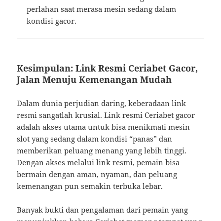
perlahan saat merasa mesin sedang dalam
kondisi gacor.
Kesimpulan: Link Resmi Ceriabet Gacor,
Jalan Menuju Kemenangan Mudah
Dalam dunia perjudian daring, keberadaan link
resmi sangatlah krusial. Link resmi Ceriabet gacor
adalah akses utama untuk bisa menikmati mesin
slot yang sedang dalam kondisi “panas” dan
memberikan peluang menang yang lebih tinggi.
Dengan akses melalui link resmi, pemain bisa
bermain dengan aman, nyaman, dan peluang
kemenangan pun semakin terbuka lebar.
Banyak bukti dan pengalaman dari pemain yang