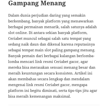
Gampang Menang
Dalam dunia perjudian daring yang semakin
berkembang, banyak platform yang menawarkan
berbagai permainan menarik, salah satunya adalah
slot online. Di antara sekian banyak platform,
Ceriabet muncul sebagai salah satu tempat yang
sedang naik daun dan dikenal karena reputasinya
sebagai tempat main slot paling gampang menang.
Banyak pemain dari berbagai kalangan berlomba-
lomba mencari link resmi Ceriabet gacor, agar
mereka bisa merasakan sensasi menang besar dan
meraih keuntungan secara konsisten. Artikel ini
akan membahas secara lengkap dan mendalam
mengenai link resmi Ceriabet gacor, mengapa
platform ini begitu diminati, serta tips-tips jitu agar
bisa meraih kemenangan maksimal.