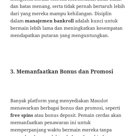
dan batas menang, serta tidak pernah bertaruh lebih
dari yang mereka mampu kehilangan. Disiplin
dalam
manajemen bankroll
adalah kunci untuk
bermain lebih lama dan meningkatkan kesempatan
mendapatkan putaran yang menguntungkan.
3. Memanfaatkan Bonus dan Promosi
Banyak platform yang menyediakan Mauslot
menawarkan berbagai bonus dan promosi, seperti
free spins
atau bonus deposit. Pemain cerdas akan
memanfaatkan penawaran ini untuk
memperpanjang waktu bermain mereka tanpa