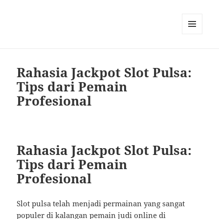
MENU
DAN
WIDGET
Rahasia Jackpot Slot Pulsa:
Tips dari Pemain
Profesional
Rahasia Jackpot Slot Pulsa:
Tips dari Pemain
Profesional
Slot pulsa telah menjadi permainan yang sangat
populer di kalangan pemain judi online di