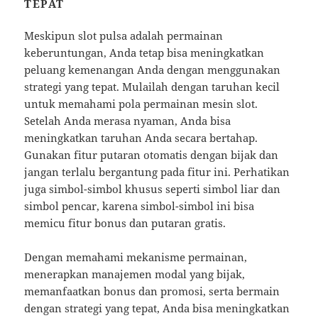
TEPAT
Meskipun slot pulsa adalah permainan
keberuntungan, Anda tetap bisa meningkatkan
peluang kemenangan Anda dengan menggunakan
strategi yang tepat. Mulailah dengan taruhan kecil
untuk memahami pola permainan mesin slot.
Setelah Anda merasa nyaman, Anda bisa
meningkatkan taruhan Anda secara bertahap.
Gunakan fitur putaran otomatis dengan bijak dan
jangan terlalu bergantung pada fitur ini. Perhatikan
juga simbol-simbol khusus seperti simbol liar dan
simbol pencar, karena simbol-simbol ini bisa
memicu fitur bonus dan putaran gratis.
Dengan memahami mekanisme permainan,
menerapkan manajemen modal yang bijak,
memanfaatkan bonus dan promosi, serta bermain
dengan strategi yang tepat, Anda bisa meningkatkan