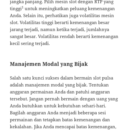
jangka panjang. Pilih mesin slot dengan RTP yang
1
tinggi
untuk meningkatkan peluang kemenangan
Anda. Selain itu, perhatikan juga volatilitas mesin
slot. Volatilitas tinggi berarti kemenangan besar
jarang terjadi, namun ketika terjadi, jumlahnya
sangat besar. Volatilitas rendah berarti kemenangan
kecil sering terjadi.
Manajemen Modal yang Bijak
Salah satu kunci sukses dalam bermain slot pulsa
adalah manajemen modal yang bijak. Tentukan
anggaran permainan Anda dan patuhi anggaran
tersebut. Jangan pernah bermain dengan uang yang
Anda butuhkan untuk kebutuhan sehari-hari.
Bagilah anggaran Anda menjadi beberapa sesi
permainan dan tetapkan batas kemenangan dan
kekalahan.
Jika Anda mencapai batas kemenangan,