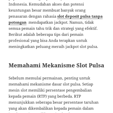
Indonesia. Kemudahan akses dan potensi
keuntungan besar membuat banyak orang
penasaran dengan rahasia
slot deposit pulsa tanpa
potongan
mendapatkan jackpot. Namun, tidak
semua pemain tahu trik dan strategi yang efektif.
Berikut adalah beberapa tips dari pemain
profesional yang bisa Anda terapkan untuk
meningkatkan peluang meraih jackpot slot pulsa.
Memahami Mekanisme Slot Pulsa
Sebelum memulai permainan, penting untuk
memahami mekanisme dasar slot pulsa. Setiap
mesin slot memiliki persentase pengembalian
kepada pemain (RTP) yang berbeda. RTP
menunjukkan
seberapa besar persentase taruhan
yang akan dikembalikan kepada pemain dalam