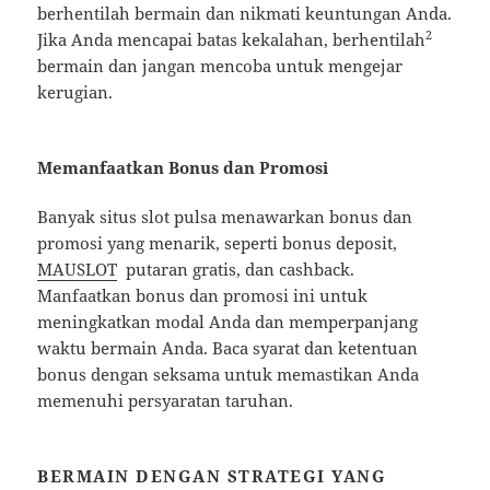
berhentilah bermain dan nikmati keuntungan Anda.
2
Jika Anda mencapai batas kekalahan, berhentilah
bermain dan jangan mencoba untuk mengejar
kerugian.
Memanfaatkan Bonus dan Promosi
Banyak situs slot pulsa menawarkan bonus dan
promosi yang menarik, seperti bonus deposit,
MAUSLOT
putaran gratis, dan cashback.
Manfaatkan bonus dan promosi ini untuk
meningkatkan modal Anda dan memperpanjang
waktu bermain Anda. Baca syarat dan ketentuan
bonus dengan seksama untuk memastikan Anda
memenuhi persyaratan taruhan.
BERMAIN DENGAN STRATEGI YANG