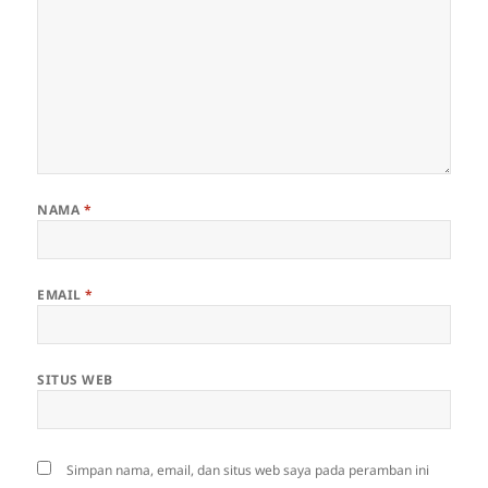
NAMA
*
EMAIL
*
SITUS WEB
Simpan nama, email, dan situs web saya pada peramban ini