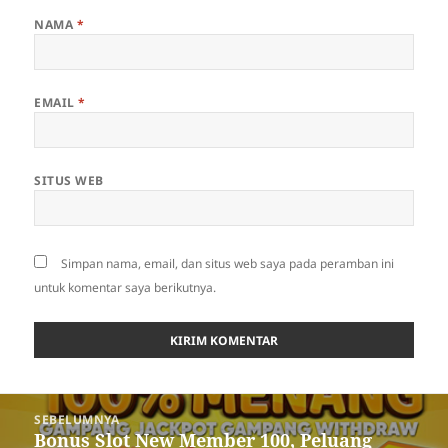
NAMA
*
EMAIL
*
SITUS WEB
Simpan nama, email, dan situs web saya pada peramban ini
untuk komentar saya berikutnya.
Navigasi
SEBELUMNYA
pos
Bonus Slot New Member 100, Peluang
Pos