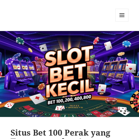
MENU
DAN
WIDGET
Situs Bet 100 Perak yang