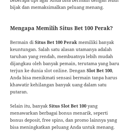
bijak dan memaksimalkan peluang menang.
Mengapa Memilih Situs Bet 100 Perak?
Bermain di
Situs Bet 100 Perak
memiliki banyak
keuntungan. Salah satu alasan utamanya adalah
taruhan yang rendah, membuatnya lebih mudah
dijangkau oleh banyak pemain, terutama yang baru
terjun ke dunia slot online. Dengan
Slot Bet 100
,
Anda bisa menikmati sensasi bermain tanpa harus
khawatir kehilangan banyak uang dalam satu
putaran.
Selain itu, banyak
Situs Slot Bet 100
yang
menawarkan berbagai bonus menarik, seperti
bonus deposit, free spins, dan promo lainnya yang
bisa meningkatkan peluang Anda untuk menang.