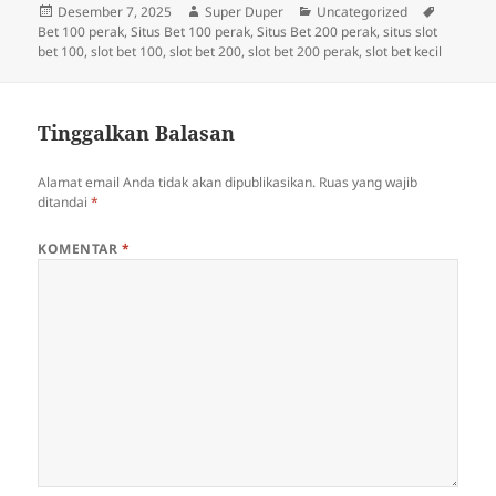
Diposkan
Penulis
Kategori
Tag
Desember 7, 2025
Super Duper
Uncategorized
pada
Bet 100 perak
,
Situs Bet 100 perak
,
Situs Bet 200 perak
,
situs slot
bet 100
,
slot bet 100
,
slot bet 200
,
slot bet 200 perak
,
slot bet kecil
Tinggalkan Balasan
Alamat email Anda tidak akan dipublikasikan.
Ruas yang wajib
ditandai
*
KOMENTAR
*