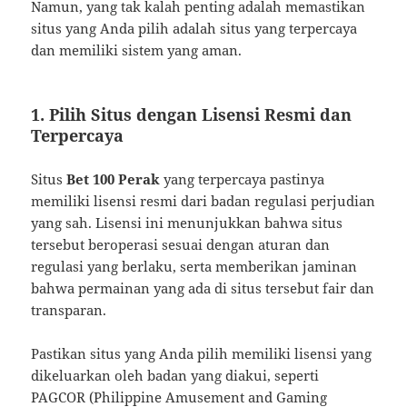
Namun, yang tak kalah penting adalah memastikan
situs yang Anda pilih adalah situs yang terpercaya
dan memiliki sistem yang aman.
1. Pilih Situs dengan Lisensi Resmi dan
Terpercaya
Situs
Bet 100 Perak
yang terpercaya pastinya
memiliki lisensi resmi dari badan regulasi perjudian
yang sah. Lisensi ini menunjukkan bahwa situs
tersebut beroperasi sesuai dengan aturan dan
regulasi yang berlaku, serta memberikan jaminan
bahwa permainan yang ada di situs tersebut fair dan
transparan.
Pastikan situs yang Anda pilih memiliki lisensi yang
dikeluarkan oleh badan yang diakui, seperti
PAGCOR (Philippine Amusement and Gaming