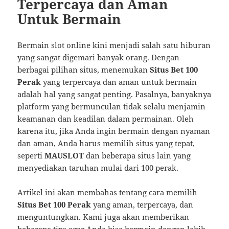
Terpercaya dan Aman
Untuk Bermain
Bermain slot online kini menjadi salah satu hiburan
yang sangat digemari banyak orang. Dengan
berbagai pilihan situs, menemukan
Situs Bet 100
Perak
yang terpercaya dan aman untuk bermain
adalah hal yang sangat penting. Pasalnya, banyaknya
platform yang bermunculan tidak selalu menjamin
keamanan dan keadilan dalam permainan. Oleh
karena itu, jika Anda ingin bermain dengan nyaman
dan aman, Anda harus memilih situs yang tepat,
seperti
MAUSLOT
dan beberapa situs lain yang
menyediakan taruhan mulai dari 100 perak.
Artikel ini akan membahas tentang cara memilih
Situs Bet 100 Perak
yang aman, terpercaya, dan
menguntungkan. Kami juga akan memberikan
beberapa tips agar Anda bisa bermain dengan lebih