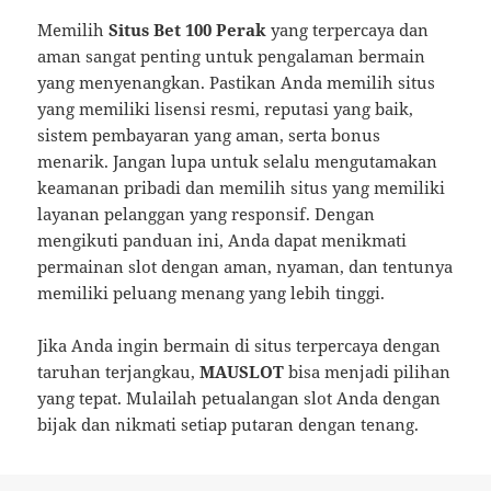
Memilih
Situs Bet 100 Perak
yang terpercaya dan
aman sangat penting untuk pengalaman bermain
yang menyenangkan. Pastikan Anda memilih situs
yang memiliki lisensi resmi, reputasi yang baik,
sistem pembayaran yang aman, serta bonus
menarik. Jangan lupa untuk selalu mengutamakan
keamanan pribadi dan memilih situs yang memiliki
layanan pelanggan yang responsif. Dengan
mengikuti panduan ini, Anda dapat menikmati
permainan slot dengan aman, nyaman, dan tentunya
memiliki peluang menang yang lebih tinggi.
Jika Anda ingin bermain di situs terpercaya dengan
taruhan terjangkau,
MAUSLOT
bisa menjadi pilihan
yang tepat. Mulailah petualangan slot Anda dengan
bijak dan nikmati setiap putaran dengan tenang.