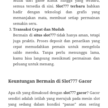
Mulai dari game klasik hingga yang terbaru,
semua tersedia di sini.
Slot777 terbaru
bahkan
hadir dengan teknologi dan grafis yang
memanjakan mata, membuat setiap permainan
semakin seru.
Transaksi Cepat dan Mudah
Bermain di
situs slot777
tidak hanya aman, tetapi
juga praktis. Proses deposit dan penarikan yang
cepat memudahkan pemain untuk mengelola
saldo mereka. Tanpa perlu menunggu lama,
kamu bisa langsung menikmati permainan dan
peluang untuk menang.
Keuntungan Bermain di Slot777 Gacor
Apa sih yang dimaksud dengan
slot777 gacor
? Gacor
sendiri adalah istilah yang merujuk pada mesin slot
yang sedang dalam kondisi “panas” atau sering