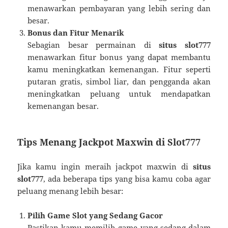
menawarkan pembayaran yang lebih sering dan
besar.
Bonus dan Fitur Menarik
Sebagian besar permainan di
situs slot777
menawarkan fitur bonus yang dapat membantu
kamu meningkatkan kemenangan. Fitur seperti
putaran gratis, simbol liar, dan pengganda akan
meningkatkan peluang untuk mendapatkan
kemenangan besar.
Tips Menang Jackpot Maxwin di Slot777
Jika kamu ingin meraih jackpot maxwin di
situs
slot777
, ada beberapa tips yang bisa kamu coba agar
peluang menang lebih besar:
Pilih Game Slot yang Sedang Gacor
Pastikan kamu memilih game yang sedang dalam