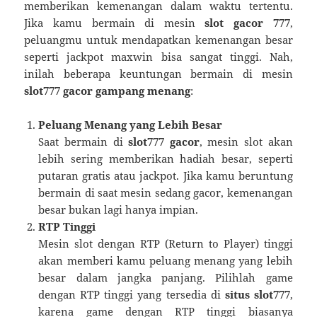
memberikan kemenangan dalam waktu tertentu.
Jika kamu bermain di mesin
slot gacor 777
,
peluangmu untuk mendapatkan kemenangan besar
seperti jackpot maxwin bisa sangat tinggi. Nah,
inilah beberapa keuntungan bermain di mesin
slot777 gacor gampang menang
:
Peluang Menang yang Lebih Besar
Saat bermain di
slot777 gacor
, mesin slot akan
lebih sering memberikan hadiah besar, seperti
putaran gratis atau jackpot. Jika kamu beruntung
bermain di saat mesin sedang gacor, kemenangan
besar bukan lagi hanya impian.
RTP Tinggi
Mesin slot dengan RTP (Return to Player) tinggi
akan memberi kamu peluang menang yang lebih
besar dalam jangka panjang. Pilihlah game
dengan RTP tinggi yang tersedia di
situs slot777
,
karena game dengan RTP tinggi biasanya