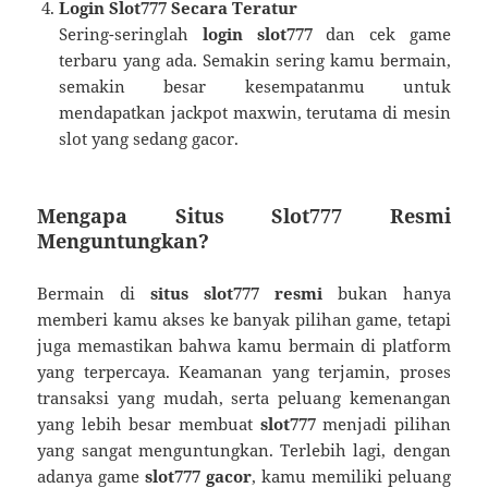
Login Slot777 Secara Teratur
Sering-seringlah
login slot777
dan cek game
terbaru yang ada. Semakin sering kamu bermain,
semakin besar kesempatanmu untuk
mendapatkan jackpot maxwin, terutama di mesin
slot yang sedang gacor.
Mengapa Situs Slot777 Resmi
Menguntungkan?
Bermain di
situs slot777 resmi
bukan hanya
memberi kamu akses ke banyak pilihan game, tetapi
juga memastikan bahwa kamu bermain di platform
yang terpercaya. Keamanan yang terjamin, proses
transaksi yang mudah, serta peluang kemenangan
yang lebih besar membuat
slot777
menjadi pilihan
yang sangat menguntungkan. Terlebih lagi, dengan
adanya game
slot777 gacor
, kamu memiliki peluang