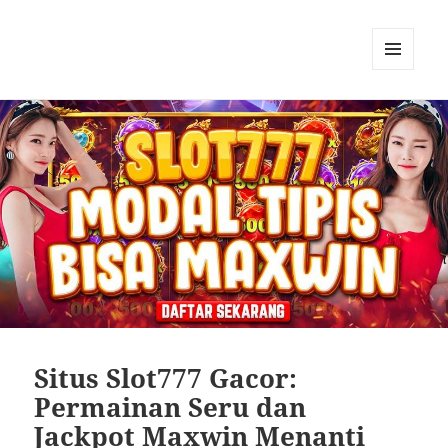
MENU
DAN
WIDGET
Situs Slot777 Gacor:
Permainan Seru dan
Jackpot Maxwin Menanti