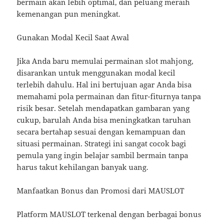
bermain akan lebih optimal, dan peluang meraih
kemenangan pun meningkat.
Gunakan Modal Kecil Saat Awal
Jika Anda baru memulai permainan slot mahjong,
disarankan untuk menggunakan modal kecil
terlebih dahulu. Hal ini bertujuan agar Anda bisa
memahami pola permainan dan fitur-fiturnya tanpa
risik besar. Setelah mendapatkan gambaran yang
cukup, barulah Anda bisa meningkatkan taruhan
secara bertahap sesuai dengan kemampuan dan
situasi permainan. Strategi ini sangat cocok bagi
pemula yang ingin belajar sambil bermain tanpa
harus takut kehilangan banyak uang.
Manfaatkan Bonus dan Promosi dari MAUSLOT
Platform MAUSLOT terkenal dengan berbagai bonus