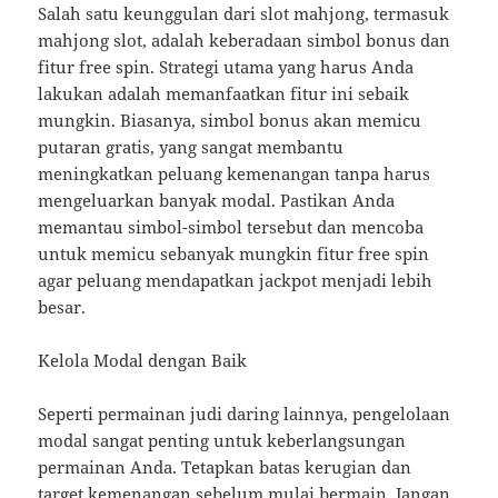
Salah satu keunggulan dari slot mahjong, termasuk
mahjong slot, adalah keberadaan simbol bonus dan
fitur free spin. Strategi utama yang harus Anda
lakukan adalah memanfaatkan fitur ini sebaik
mungkin. Biasanya, simbol bonus akan memicu
putaran gratis, yang sangat membantu
meningkatkan peluang kemenangan tanpa harus
mengeluarkan banyak modal. Pastikan Anda
memantau simbol-simbol tersebut dan mencoba
untuk memicu sebanyak mungkin fitur free spin
agar peluang mendapatkan jackpot menjadi lebih
besar.
Kelola Modal dengan Baik
Seperti permainan judi daring lainnya, pengelolaan
modal sangat penting untuk keberlangsungan
permainan Anda. Tetapkan batas kerugian dan
target kemenangan sebelum mulai bermain. Jangan