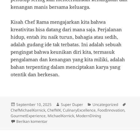
kenangan manis bersama keluarga.
Kisah Chef Rama mengajarkan kita bahwa
kreativitas bisa datang dari mana saja. Perjalanan
hidup, entah itu naik turun, bahagia atau sedih,
adalah gudang ide tak terbatas. Ini adalah sebuah
pengingat bahwa keunikan diri kita, termasuk
pengalaman dan kenangan yang kita miliki, adalah
bahan terpenting dalam menciptakan karya yang
otentik dan berkesan.
Diposkan
Penulis
Kategori
Tag
September 10, 2025
Super Duper
Uncategorized
pada
ChefMichaelKornick
,
ChefMK
,
CulinaryExcellence
,
FoodInnovation
,
GourmetExperience
,
MichaelKornick
,
ModernDining
untuk Kisah Chef Hebat yang Menemukan Ide Masaka
Berikan komentar