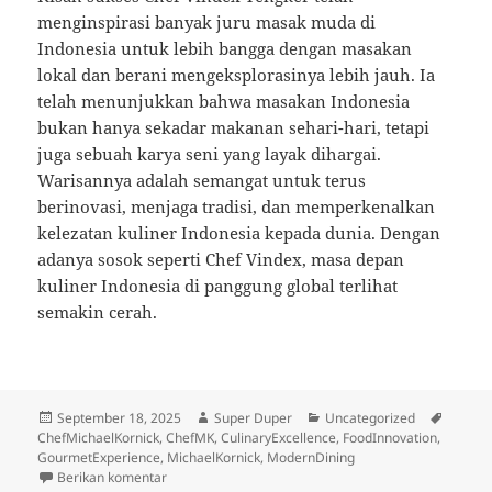
menginspirasi banyak juru masak muda di
Indonesia untuk lebih bangga dengan masakan
lokal dan berani mengeksplorasinya lebih jauh. Ia
telah menunjukkan bahwa masakan Indonesia
bukan hanya sekadar makanan sehari-hari, tetapi
juga sebuah karya seni yang layak dihargai.
Warisannya adalah semangat untuk terus
berinovasi, menjaga tradisi, dan memperkenalkan
kelezatan kuliner Indonesia kepada dunia. Dengan
adanya sosok seperti Chef Vindex, masa depan
kuliner Indonesia di panggung global terlihat
semakin cerah.
Diposkan
Penulis
Kategori
Tag
September 18, 2025
Super Duper
Uncategorized
pada
ChefMichaelKornick
,
ChefMK
,
CulinaryExcellence
,
FoodInnovation
,
GourmetExperience
,
MichaelKornick
,
ModernDining
untuk Kisah Inspiratif Chef yang Berhasil Mengangka
Berikan komentar