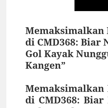
Memaksimalkan F
di CMD368: Biar
Gol Kayak Nungg
Kangen”
Memaksimalkan F
di CMD368: Biar