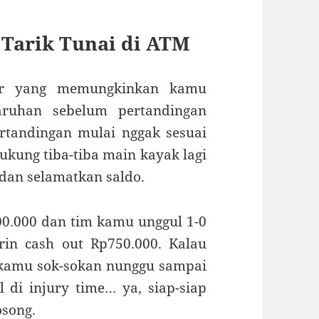
 Tarik Tunai di ATM
ur yang memungkinkan kamu
aruhan sebelum pertandingan
ertandingan mulai nggak sesuai
ung tiba-tiba main kayak lagi
dan selamatkan saldo.
0.000 dan tim kamu unggul 1-0
in cash out Rp750.000. Kalau
 kamu sok-sokan nunggu sampai
 di injury time… ya, siap-siap
osong.