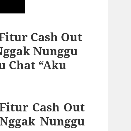
itur Cash Out
 Nggak Nunggu
u Chat “Aku
itur Cash Out
 Nggak Nunggu