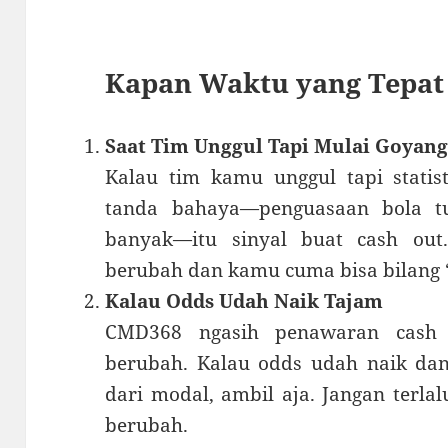
Kapan Waktu yang Tepat
Saat Tim Unggul Tapi Mulai Goyan
Kalau tim kamu unggul tapi statis
tanda bahaya—penguasaan bola t
banyak—itu sinyal buat cash out
berubah dan kamu cuma bisa bilang “
Kalau Odds Udah Naik Tajam
CMD368 ngasih penawaran cash 
berubah. Kalau odds udah naik dan
dari modal, ambil aja. Jangan terla
berubah.