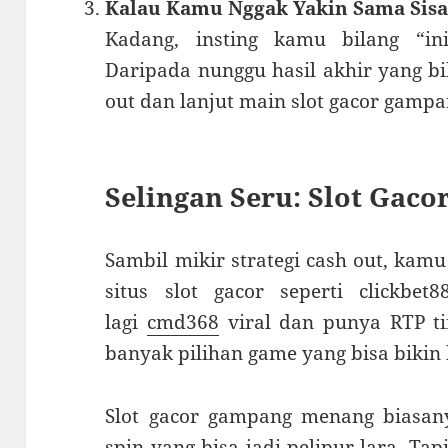
Kalau Kamu Nggak Yakin Sama Sisa
Kadang, insting kamu bilang “in
Daripada nunggu hasil akhir yang bi
out dan lanjut main slot gacor gamp
Selingan Seru: Slot Gaco
Sambil mikir strategi cash out, kamu 
situs slot gacor seperti clickbet
lagi
cmd368
viral dan punya RTP ti
banyak pilihan game yang bisa bikin
Slot gacor gampang menang biasany
spin yang bisa jadi pelipur lara. Tap