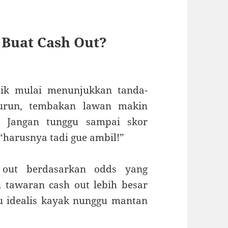
 Buat Cash Out?
g
tik mulai menunjukkan tanda-
urun, tembakan lawan makin
. Jangan tunggu sampai skor
harusnya tadi gue ambil!”
out berdasarkan odds yang
 tawaran cash out lebih besar
lu idealis kayak nunggu mantan