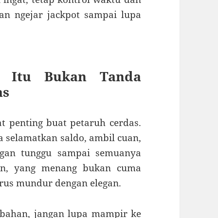
an ngejar jackpot sampai lupa
t Itu Bukan Tanda
as
t penting buat petaruh cerdas.
a selamatkan saldo, ambil cuan,
ngan tunggu sampai semuanya
han, yang menang bukan cuma
arus mundur dengan elegan.
bahan, jangan lupa mampir ke