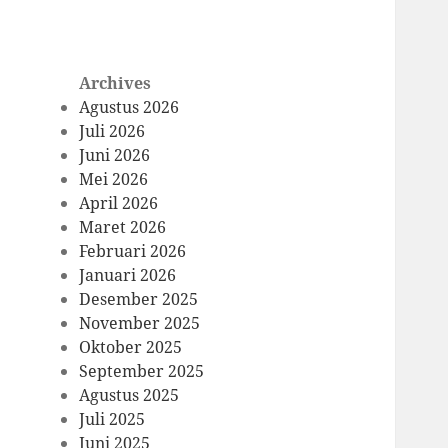
Archives
Agustus 2026
Juli 2026
Juni 2026
Mei 2026
April 2026
Maret 2026
Februari 2026
Januari 2026
Desember 2025
November 2025
Oktober 2025
September 2025
Agustus 2025
Juli 2025
Juni 2025