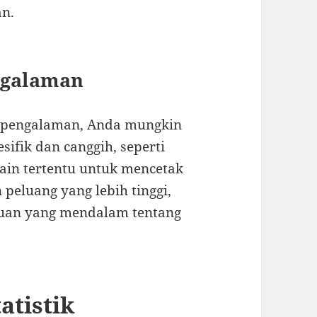
an.
ngalaman
erpengalaman, Anda mungkin
sifik dan canggih, seperti
ain tertentu untuk mencetak
peluang yang lebih tinggi,
an yang mendalam tentang
atistik