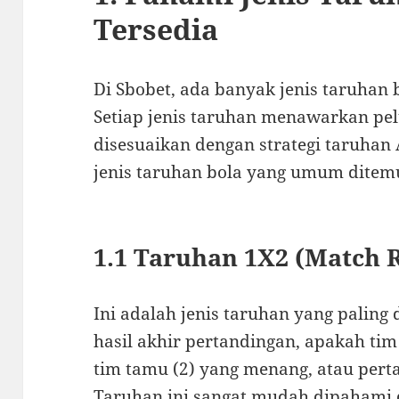
Tersedia
Di Sbobet, ada banyak jenis taruhan 
Setiap jenis taruhan menawarkan pe
disesuaikan dengan strategi taruhan
jenis taruhan bola yang umum ditem
1.1 Taruhan 1X2 (Match R
Ini adalah jenis taruhan yang palin
hasil akhir pertandingan, apakah ti
tim tamu (2) yang menang, atau pert
Taruhan ini sangat mudah dipahami 