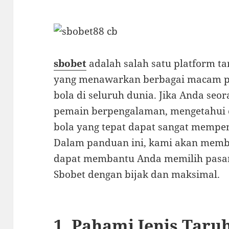
sbobet
adalah salah satu platform t
yang menawarkan berbagai macam p
bola di seluruh dunia. Jika Anda se
pemain berpengalaman, mengetahui 
bola yang tepat dapat sangat memp
Dalam panduan ini, kami akan memb
dapat membantu Anda memilih pasar 
Sbobet dengan bijak dan maksimal.
1. Pahami Jenis Taru