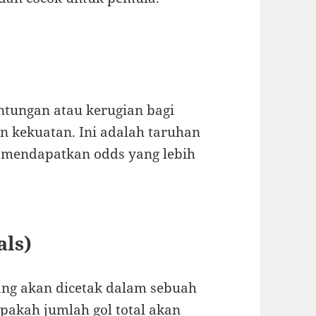
tungan atau kerugian bagi
n kekuatan. Ini adalah taruhan
n mendapatkan odds yang lebih
als)
ang akan dicetak dalam sebuah
pakah jumlah gol total akan