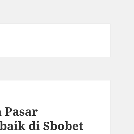
 Pasar
baik di Sbobet