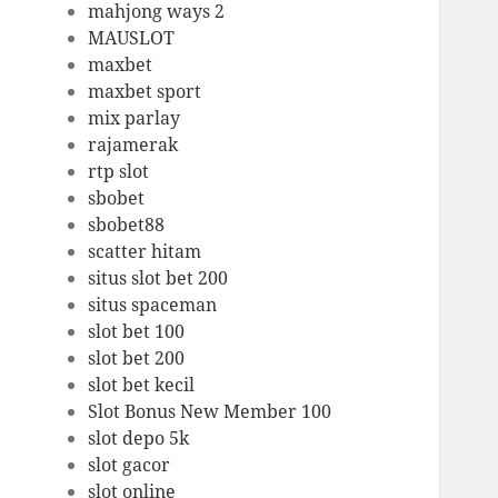
mahjong ways 2
MAUSLOT
maxbet
maxbet sport
mix parlay
rajamerak
rtp slot
sbobet
sbobet88
scatter hitam
situs slot bet 200
situs spaceman
slot bet 100
slot bet 200
slot bet kecil
Slot Bonus New Member 100
slot depo 5k
slot gacor
slot online