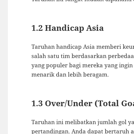
1.2 Handicap Asia
Taruhan handicap Asia memberi keun
salah satu tim berdasarkan perbedaa
yang populer bagi mereka yang ingi
menarik dan lebih beragam.
1.3 Over/Under (Total Go
Taruhan ini melibatkan jumlah gol y
pertandingan. Anda dapat bertaruh a