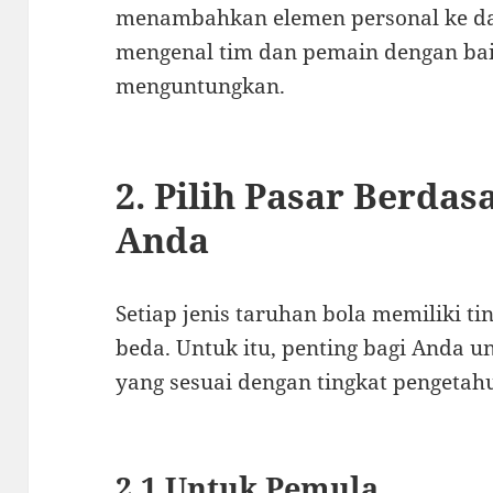
menambahkan elemen personal ke da
mengenal tim dan pemain dengan bai
menguntungkan.
2. Pilih Pasar Berda
Anda
Setiap jenis taruhan bola memiliki ti
beda. Untuk itu, penting bagi Anda 
yang sesuai dengan tingkat pengeta
2.1 Untuk Pemula