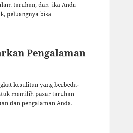
lam taruhan, dan jika Anda
k, peluangnya bisa
sarkan Pengalaman
ngkat kesulitan yang berbeda-
untuk memilih pasar taruhan
huan dan pengalaman Anda.