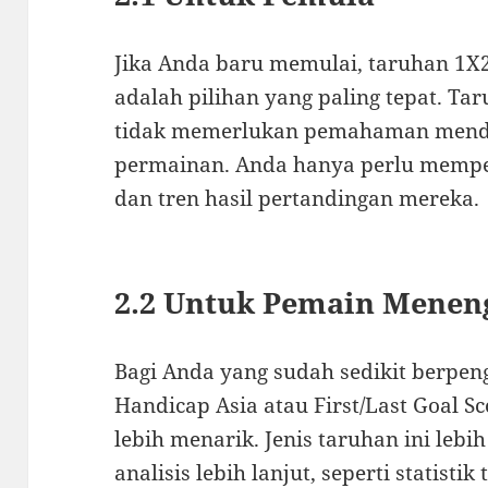
Jika Anda baru memulai, taruhan 1X
adalah pilihan yang paling tepat. Ta
tidak memerlukan pemahaman mendal
permainan. Anda hanya perlu memper
dan tren hasil pertandingan mereka.
2.2 Untuk Pemain Menen
Bagi Anda yang sudah sedikit berpe
Handicap Asia atau First/Last Goal S
lebih menarik. Jenis taruhan ini le
analisis lebih lanjut, seperti statisti