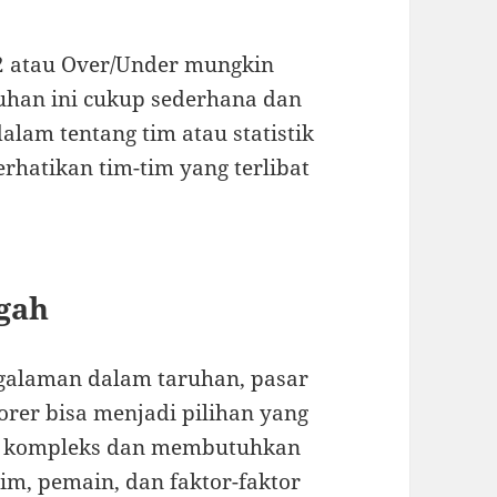
2 atau Over/Under mungkin
ruhan ini cukup sederhana dan
am tentang tim atau statistik
hatikan tim-tim yang terlibat
gah
ngalaman dalam taruhan, pasar
corer bisa menjadi pilihan yang
bih kompleks dan membutuhkan
k tim, pemain, dan faktor-faktor