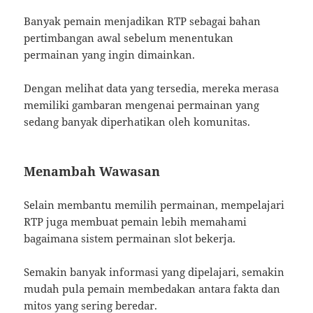
Banyak pemain menjadikan RTP sebagai bahan
pertimbangan awal sebelum menentukan
permainan yang ingin dimainkan.
Dengan melihat data yang tersedia, mereka merasa
memiliki gambaran mengenai permainan yang
sedang banyak diperhatikan oleh komunitas.
Menambah Wawasan
Selain membantu memilih permainan, mempelajari
RTP juga membuat pemain lebih memahami
bagaimana sistem permainan slot bekerja.
Semakin banyak informasi yang dipelajari, semakin
mudah pula pemain membedakan antara fakta dan
mitos yang sering beredar.