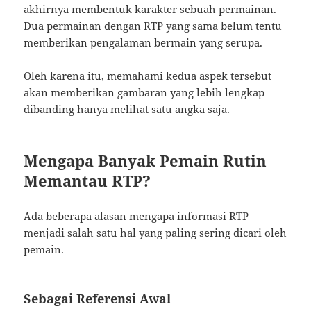
akhirnya membentuk karakter sebuah permainan.
Dua permainan dengan RTP yang sama belum tentu
memberikan pengalaman bermain yang serupa.
Oleh karena itu, memahami kedua aspek tersebut
akan memberikan gambaran yang lebih lengkap
dibanding hanya melihat satu angka saja.
Mengapa Banyak Pemain Rutin
Memantau RTP?
Ada beberapa alasan mengapa informasi RTP
menjadi salah satu hal yang paling sering dicari oleh
pemain.
Sebagai Referensi Awal