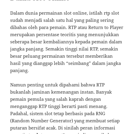
Dalam dunia permainan slot online, istilah rtp slot
sudah menjadi salah satu hal yang paling sering
dibahas oleh para pemain. RTP atau Return to Player
merupakan persentase teoritis yang menunjukkan
seberapa besar kembaliannya kepada pemain dalam
jangka panjang. Semakin tinggi nilai RTP, semakin
besar peluang permainan tersebut memberikan
hasil yang dianggap lebih “seimbang” dalam jangka
panjang.
Namun penting untuk dipahami bahwa RTP
bukanlah jaminan kemenangan instan. Banyak
pemain pemula yang salah kaprah dengan
menganggap RTP tinggi berarti pasti menang.
Padahal, sistem slot tetap berbasis pada RNG
(Random Number Generator) yang membuat setiap
putaran bersifat acak. Di sinilah peran informasi