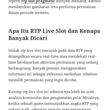
seperti
rtp slot pragmatic
menjadi menarik, karena
memberikan gambaran tren performa permainan
dalam periode tertentu.
Apa Itu RTP Live Slot dan Kenapa
Banyak Dicari
Istilah rtp live slot merujuk pada data RTP yang
ditampilkan secara real-time atau mendekati real-
time berdasarkan aktivitas permainan yang sedang
berlangsung. Banyak pemain menggunakan
informasi ini sebagai referensi tambahan sebelum
memilih permainan yang ingin dicoba.
Konsep rtp live slot ini sebenarnya lebih ke arah
analisis komunitas dan pengamatan pola. Misalnya,
ketika sebuah game menunjukkan angka RTP yang
sedang naik, sebagian pemain menganggapnya