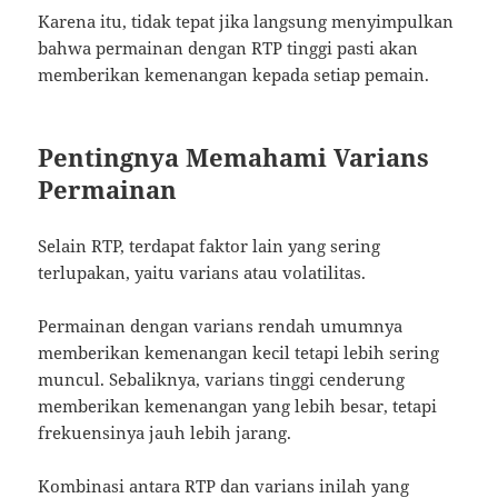
Karena itu, tidak tepat jika langsung menyimpulkan
bahwa permainan dengan RTP tinggi pasti akan
memberikan kemenangan kepada setiap pemain.
Pentingnya Memahami Varians
Permainan
Selain RTP, terdapat faktor lain yang sering
terlupakan, yaitu varians atau volatilitas.
Permainan dengan varians rendah umumnya
memberikan kemenangan kecil tetapi lebih sering
muncul. Sebaliknya, varians tinggi cenderung
memberikan kemenangan yang lebih besar, tetapi
frekuensinya jauh lebih jarang.
Kombinasi antara RTP dan varians inilah yang