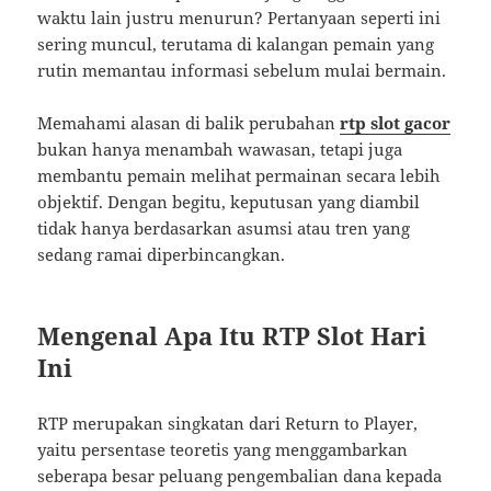
waktu lain justru menurun? Pertanyaan seperti ini
sering muncul, terutama di kalangan pemain yang
rutin memantau informasi sebelum mulai bermain.
Memahami alasan di balik perubahan
rtp slot gacor
bukan hanya menambah wawasan, tetapi juga
membantu pemain melihat permainan secara lebih
objektif. Dengan begitu, keputusan yang diambil
tidak hanya berdasarkan asumsi atau tren yang
sedang ramai diperbincangkan.
Mengenal Apa Itu RTP Slot Hari
Ini
RTP merupakan singkatan dari Return to Player,
yaitu persentase teoretis yang menggambarkan
seberapa besar peluang pengembalian dana kepada