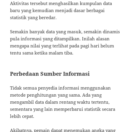
Aktivitas tersebut menghasilkan kumpulan data
baru yang kemudian menjadi dasar berbagai
statistik yang beredar.
Semakin banyak data yang masuk, semakin dinamis
pula informasi yang ditampilkan. Inilah alasan
mengapa nilai yang terlihat pada pagi hari belum
tentu sama ketika malam tiba.
Perbedaan Sumber Informasi
Tidak semua penyedia informasi menggunakan
metode penghitungan yang sama. Ada yang
mengambil data dalam rentang waktu tertentu,
sementara yang lain memperbarui statistik secara
lebih cepat.
Akibatnya, pemain dapat menemukan angka yang