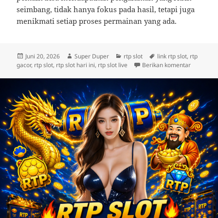
seimbang, tidak hanya fokus pada hasil, tetapi juga
menikmati setiap proses permainan yang ada.
Diposkan
Penulis
Kategori
Tag
Juni 20, 2026
Super Duper
rtp slot
link rtp slot
,
rtp
pada
untuk RTP
gacor
,
rtp slot
,
rtp slot hari ini
,
rtp slot live
Berikan komentar