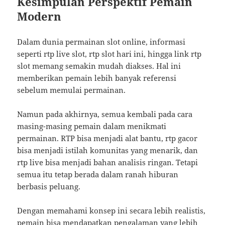
Kesimpulan Perspektif Pemain
Modern
Dalam dunia permainan slot online, informasi
seperti rtp live slot, rtp slot hari ini, hingga link rtp
slot memang semakin mudah diakses. Hal ini
memberikan pemain lebih banyak referensi
sebelum memulai permainan.
Namun pada akhirnya, semua kembali pada cara
masing-masing pemain dalam menikmati
permainan. RTP bisa menjadi alat bantu, rtp gacor
bisa menjadi istilah komunitas yang menarik, dan
rtp live bisa menjadi bahan analisis ringan. Tetapi
semua itu tetap berada dalam ranah hiburan
berbasis peluang.
Dengan memahami konsep ini secara lebih realistis,
pemain bisa mendapatkan pengalaman yang lebih