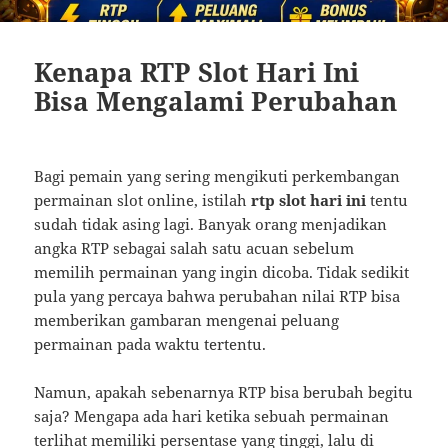
Kenapa RTP Slot Hari Ini
Bisa Mengalami Perubahan
Bagi pemain yang sering mengikuti perkembangan
permainan slot online, istilah
rtp slot hari ini
tentu
sudah tidak asing lagi. Banyak orang menjadikan
angka RTP sebagai salah satu acuan sebelum
memilih permainan yang ingin dicoba. Tidak sedikit
pula yang percaya bahwa perubahan nilai RTP bisa
memberikan gambaran mengenai peluang
permainan pada waktu tertentu.
Namun, apakah sebenarnya RTP bisa berubah begitu
saja? Mengapa ada hari ketika sebuah permainan
terlihat memiliki persentase yang tinggi, lalu di