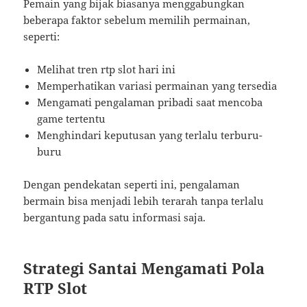
Pemain yang bijak biasanya menggabungkan
beberapa faktor sebelum memilih permainan,
seperti:
Melihat tren rtp slot hari ini
Memperhatikan variasi permainan yang tersedia
Mengamati pengalaman pribadi saat mencoba
game tertentu
Menghindari keputusan yang terlalu terburu-
buru
Dengan pendekatan seperti ini, pengalaman
bermain bisa menjadi lebih terarah tanpa terlalu
bergantung pada satu informasi saja.
Strategi Santai Mengamati Pola
RTP Slot