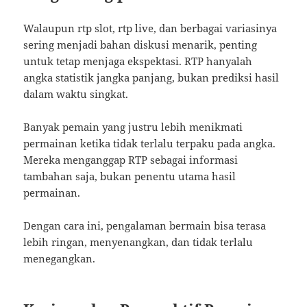
Walaupun rtp slot, rtp live, dan berbagai variasinya
sering menjadi bahan diskusi menarik, penting
untuk tetap menjaga ekspektasi. RTP hanyalah
angka statistik jangka panjang, bukan prediksi hasil
dalam waktu singkat.
Banyak pemain yang justru lebih menikmati
permainan ketika tidak terlalu terpaku pada angka.
Mereka menganggap RTP sebagai informasi
tambahan saja, bukan penentu utama hasil
permainan.
Dengan cara ini, pengalaman bermain bisa terasa
lebih ringan, menyenangkan, dan tidak terlalu
menegangkan.