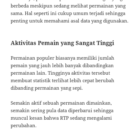
berbeda meskipun sedang melihat permainan yang
sama. Hal seperti ini cukup umum terjadi sehingga
penting untuk memahami asal data yang digunakan.
Aktivitas Pemain yang Sangat Tinggi
Permainan populer biasanya memiliki jumlah
pemain yang jauh lebih banyak dibandingkan
permainan lain. Tingginya aktivitas tersebut
membuat statistik terlihat lebih cepat berubah
dibanding permainan yang sepi.
Semakin aktif sebuah permainan dimainkan,
semakin sering pula data diperbarui sehingga
muncul kesan bahwa RTP sedang mengalami
perubahan.