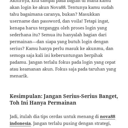
Akhirnya, kita sampai pada bagian di mana kamu
akan login ke akun Nova88. Tentunya kamu sudah
tahu bagaimana caranya, bukan? Masukkan
username dan password, dan voila! Tetapi ingat,
kenapa harus terganggu oleh proses login yang
sederhana itu? Semua itu hanyalah bagian dari
permainan—dan siapa yang butuh login dengan
serius? Kamu hanya perlu masuk ke akunmu, dan
semoga saja kali ini keberuntungan berpihak
padamu. Jangan terlalu fokus pada login yang cepat
atau keamanan akun. Fokus saja pada taruhan yang
menarik.
Kesimpulan: Jangan Serius-Serius Banget,
Toh Ini Hanya Permainan
Jadi, itulah dia tips cerdas untuk menang di
nova88
indonesia
. Jangan terlalu pusing dengan strategi,