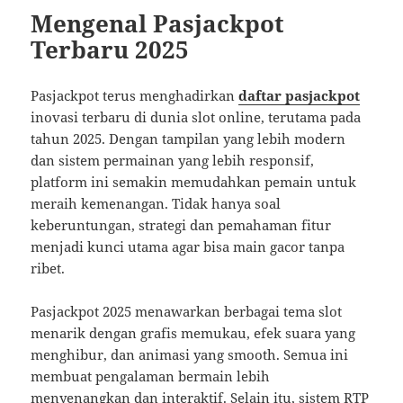
Mengenal Pasjackpot
Terbaru 2025
Pasjackpot terus menghadirkan
daftar pasjackpot
inovasi terbaru di dunia slot online, terutama pada
tahun 2025. Dengan tampilan yang lebih modern
dan sistem permainan yang lebih responsif,
platform ini semakin memudahkan pemain untuk
meraih kemenangan. Tidak hanya soal
keberuntungan, strategi dan pemahaman fitur
menjadi kunci utama agar bisa main gacor tanpa
ribet.
Pasjackpot 2025 menawarkan berbagai tema slot
menarik dengan grafis memukau, efek suara yang
menghibur, dan animasi yang smooth. Semua ini
membuat pengalaman bermain lebih
menyenangkan dan interaktif. Selain itu, sistem RTP