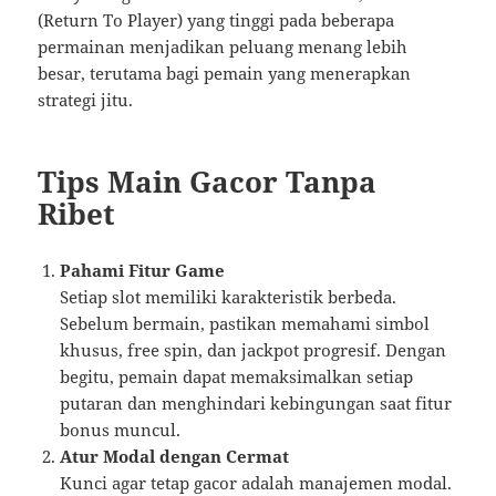
(Return To Player) yang tinggi pada beberapa
permainan menjadikan peluang menang lebih
besar, terutama bagi pemain yang menerapkan
strategi jitu.
Tips Main Gacor Tanpa
Ribet
Pahami Fitur Game
Setiap slot memiliki karakteristik berbeda.
Sebelum bermain, pastikan memahami simbol
khusus, free spin, dan jackpot progresif. Dengan
begitu, pemain dapat memaksimalkan setiap
putaran dan menghindari kebingungan saat fitur
bonus muncul.
Atur Modal dengan Cermat
Kunci agar tetap gacor adalah manajemen modal.