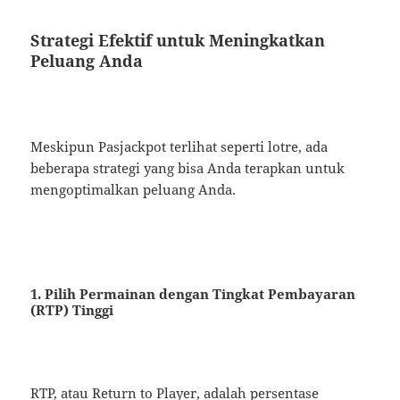
Strategi Efektif untuk Meningkatkan
Peluang Anda
Meskipun Pasjackpot terlihat seperti lotre, ada
beberapa strategi yang bisa Anda terapkan untuk
mengoptimalkan peluang Anda.
1. Pilih Permainan dengan Tingkat Pembayaran
(RTP) Tinggi
RTP, atau Return to Player, adalah persentase