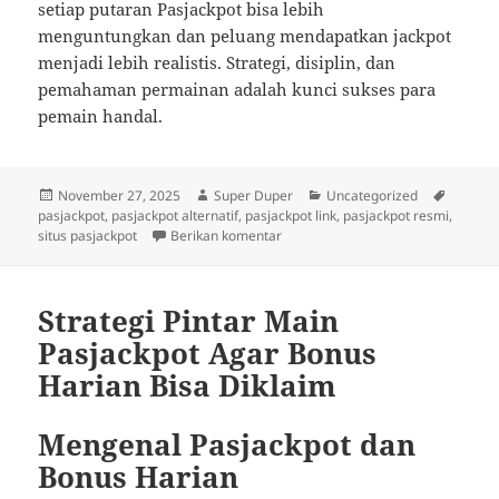
setiap putaran Pasjackpot bisa lebih
menguntungkan dan peluang mendapatkan jackpot
menjadi lebih realistis. Strategi, disiplin, dan
pemahaman permainan adalah kunci sukses para
pemain handal.
Diposkan
Penulis
Kategori
Tag
November 27, 2025
Super Duper
Uncategorized
pada
pasjackpot
,
pasjackpot alternatif
,
pasjackpot link
,
pasjackpot resmi
,
untuk Rahasia Profesional Agar S
situs pasjackpot
Berikan komentar
Strategi Pintar Main
Pasjackpot Agar Bonus
Harian Bisa Diklaim
Mengenal Pasjackpot dan
Bonus Harian