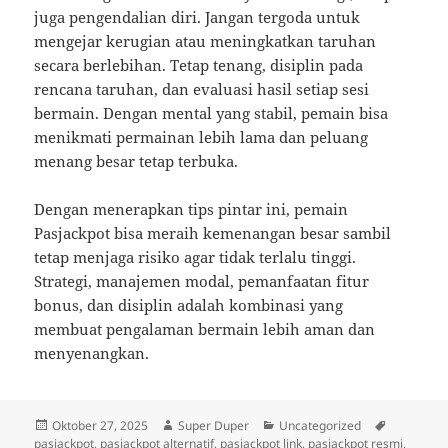
juga pengendalian diri. Jangan tergoda untuk
mengejar kerugian atau meningkatkan taruhan
secara berlebihan. Tetap tenang, disiplin pada
rencana taruhan, dan evaluasi hasil setiap sesi
bermain. Dengan mental yang stabil, pemain bisa
menikmati permainan lebih lama dan peluang
menang besar tetap terbuka.
Dengan menerapkan tips pintar ini, pemain
Pasjackpot bisa meraih kemenangan besar sambil
tetap menjaga risiko agar tidak terlalu tinggi.
Strategi, manajemen modal, pemanfaatan fitur
bonus, dan disiplin adalah kombinasi yang
membuat pengalaman bermain lebih aman dan
menyenangkan.
Diposkan
Penulis
Kategori
Tag
Oktober 27, 2025
Super Duper
Uncategorized
pada
pasjackpot
,
pasjackpot alternatif
,
pasjackpot link
,
pasjackpot resmi
,