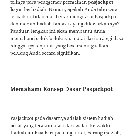
telinga para penggemar permainan
pasjackpot
login
berhadiah. Namun, apakah Anda tahu cara
terbaik untuk benar-benar menguasai Pasjackpot
dan meraih hadiah fantastis yang ditawarkannya?
Panduan lengkap ini akan membantu Anda
memahami seluk-beluknya, mulai dari strategi dasar
hingga tips lanjutan yang bisa meningkatkan
peluang Anda secara signifikan.
Memahami Konsep Dasar Pasjackpot
Pasjackpot pada dasarnya adalah sistem hadiah
besar yang terakumulasi dari waktu ke waktu.
Hadiah ini bisa berupa uang tunai, barang mewah,