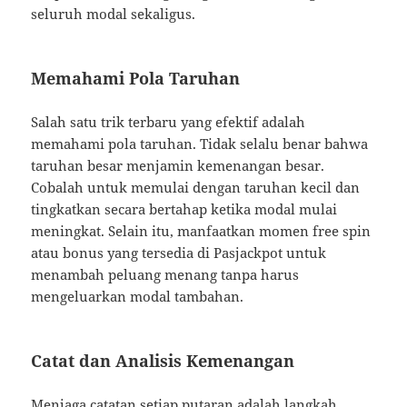
seluruh modal sekaligus.
Memahami Pola Taruhan
Salah satu trik terbaru yang efektif adalah
memahami pola taruhan. Tidak selalu benar bahwa
taruhan besar menjamin kemenangan besar.
Cobalah untuk memulai dengan taruhan kecil dan
tingkatkan secara bertahap ketika modal mulai
meningkat. Selain itu, manfaatkan momen free spin
atau bonus yang tersedia di Pasjackpot untuk
menambah peluang menang tanpa harus
mengeluarkan modal tambahan.
Catat dan Analisis Kemenangan
Menjaga catatan setiap putaran adalah langkah