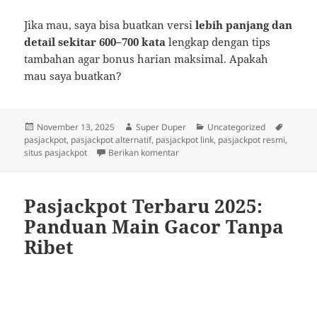
Jika mau, saya bisa buatkan versi
lebih panjang dan
detail sekitar 600–700 kata
lengkap dengan tips
tambahan agar bonus harian maksimal. Apakah
mau saya buatkan?
Diposkan
Penulis
Kategori
Tag
November 13, 2025
Super Duper
Uncategorized
pada
pasjackpot
,
pasjackpot alternatif
,
pasjackpot link
,
pasjackpot resmi
,
untuk Strategi Pintar Main Pasjack
situs pasjackpot
Berikan komentar
Pasjackpot Terbaru 2025:
Panduan Main Gacor Tanpa
Ribet