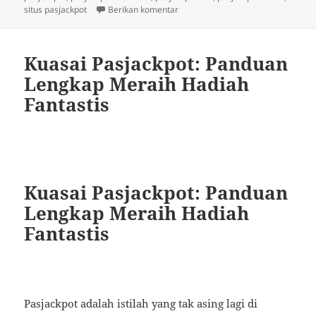
untuk Tips Pintar Pasjackpot untuk
situs pasjackpot
Berikan komentar
Kuasai Pasjackpot: Panduan
Lengkap Meraih Hadiah
Fantastis
Kuasai Pasjackpot: Panduan
Lengkap Meraih Hadiah
Fantastis
Pasjackpot adalah istilah yang tak asing lagi di