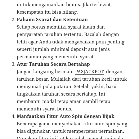
untuk mengamankan bonus. Jika terlewat,
kesempatan itu bisa hilang.
Pahami Syarat dan Ketentuan
Setiap bonus memiliki syarat klaim dan
persyaratan taruhan tertentu. Bacalah dengan
teliti agar Anda tidak mengabaikan poin penting,
seperti jumlah minimal deposit atau jenis
permainan yang memenuhi syarat.
Atur Taruhan Secara Bertahap
Jangan langsung bermain
PASJACKPOT
dengan
taruhan besar. Mulailah dari taruhan kecil untuk
mengamati pola putaran. Setelah yakin, baru
tingkatkan taruhan secara bertahap. Ini
membantu modal tetap aman sambil tetap
memenuhi syarat bonus.
Manfaatkan Fitur Auto Spin dengan Bijak
Beberapa game menyediakan fitur auto spin yang
bisa digunakan untuk mempercepat permainan.
Gunakan fitur ini ketika sudah memahami pola,