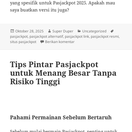
yang spesifik untuk Pasjackpot 2025. Apakah mau
saya buatkan versi itu juga?
Diposkan
Penulis
Kategori
Tag
Oktober 28, 2025
Super Duper
Uncategorized
pada
pasjackpot
,
pasjackpot alternatif
,
pasjackpot link
,
pasjackpot resmi
,
untuk Pasjackpot Terbaru 2025: P
situs pasjackpot
Berikan komentar
Tips Pintar Pasjackpot
untuk Menang Besar Tanpa
Risiko Tinggi
Pahami Permainan Sebelum Bertaruh
Sebelum mulai bermain Pasjackpot, penting untuk