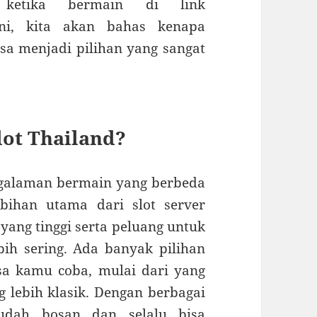
ketika bermain di link
ini, kita akan bahas kenapa
isa menjadi pilihan yang sangat
ot Thailand?
ngalaman bermain yang berbeda
ebihan utama dari slot server
yang tinggi serta peluang untuk
h sering. Ada banyak pilihan
sa kamu coba, mulai dari yang
 lebih klasik. Dengan berbagai
udah bosan dan selalu bisa