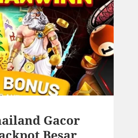
Thailand Gacor
ackpot Besar