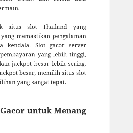
ermain.
k situs slot Thailand yang
r yang memastikan pengalaman
a kendala. Slot gacor server
 pembayaran yang lebih tinggi,
n jackpot besar lebih sering.
ckpot besar, memilih situs slot
ilihan yang sangat tepat.
nd Gacor untuk Menang