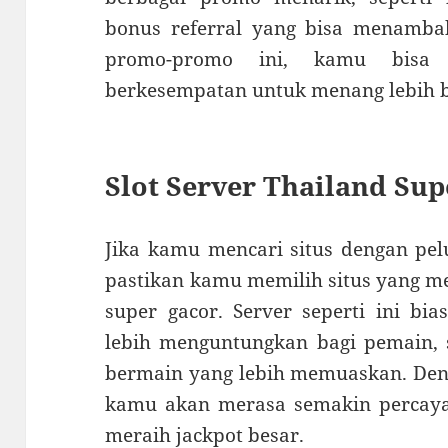
bonus referral yang bisa menamb
promo-promo ini, kamu bisa
berkesempatan untuk menang lebih 
Slot Server Thailand Su
Jika kamu mencari situs dengan pel
pastikan kamu memilih situs yang me
super gacor. Server seperti ini bi
lebih menguntungkan bagi pemain,
bermain yang lebih memuaskan. Deng
kamu akan merasa semakin percaya 
meraih jackpot besar.