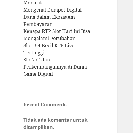
Menarik
Mengenal Dompet Digital
Dana dalam Ekosistem
Pembayaran
Kenapa RTP Slot Hari Ini Bisa
Mengalami Perubahan
Slot Bet Kecil RTP Live
Tertinggi
Slot777 dan
Perkembangannya di Dunia
Game Digital
Recent Comments
Tidak ada komentar untuk
ditampilkan.