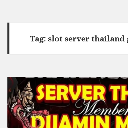
Tag:
slot server thailand