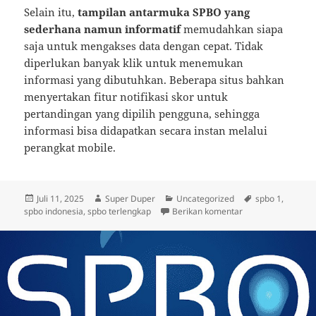
Selain itu,
tampilan antarmuka SPBO yang
sederhana namun informatif
memudahkan siapa
saja untuk mengakses data dengan cepat. Tidak
diperlukan banyak klik untuk menemukan
informasi yang dibutuhkan. Beberapa situs bahkan
menyertakan fitur notifikasi skor untuk
pertandingan yang dipilih pengguna, sehingga
informasi bisa didapatkan secara instan melalui
perangkat mobile.
Diposkan
Penulis
Kategori
Tag
Juli 11, 2025
Super Duper
Uncategorized
spbo 1
,
pada
untuk SPBO Paling K
spbo indonesia
,
spbo terlengkap
Berikan komentar