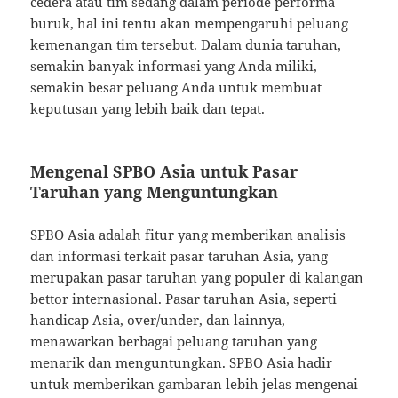
cedera atau tim sedang dalam periode performa
buruk, hal ini tentu akan mempengaruhi peluang
kemenangan tim tersebut. Dalam dunia taruhan,
semakin banyak informasi yang Anda miliki,
semakin besar peluang Anda untuk membuat
keputusan yang lebih baik dan tepat.
Mengenal SPBO Asia untuk Pasar
Taruhan yang Menguntungkan
SPBO Asia adalah fitur yang memberikan analisis
dan informasi terkait pasar taruhan Asia, yang
merupakan pasar taruhan yang populer di kalangan
bettor internasional. Pasar taruhan Asia, seperti
handicap Asia, over/under, dan lainnya,
menawarkan berbagai peluang taruhan yang
menarik dan menguntungkan. SPBO Asia hadir
untuk memberikan gambaran lebih jelas mengenai