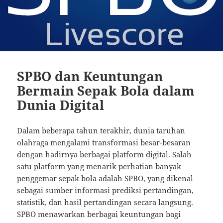
SPBO dan Keuntungan
Bermain Sepak Bola dalam
Dunia Digital
Dalam beberapa tahun terakhir, dunia taruhan
olahraga mengalami transformasi besar-besaran
dengan hadirnya berbagai platform digital. Salah
satu platform yang menarik perhatian banyak
penggemar sepak bola adalah SPBO, yang dikenal
sebagai sumber informasi prediksi pertandingan,
statistik, dan hasil pertandingan secara langsung.
SPBO menawarkan berbagai keuntungan bagi