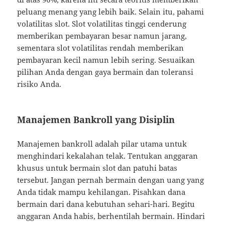
peluang menang yang lebih baik. Selain itu, pahami
volatilitas slot. Slot volatilitas tinggi cenderung
memberikan pembayaran besar namun jarang,
sementara slot volatilitas rendah memberikan
pembayaran kecil namun lebih sering. Sesuaikan
pilihan Anda dengan gaya bermain dan toleransi
risiko Anda.
Manajemen Bankroll yang Disiplin
Manajemen bankroll adalah pilar utama untuk
menghindari kekalahan telak. Tentukan anggaran
khusus untuk bermain slot dan patuhi batas
tersebut. Jangan pernah bermain dengan uang yang
Anda tidak mampu kehilangan. Pisahkan dana
bermain dari dana kebutuhan sehari-hari. Begitu
anggaran Anda habis, berhentilah bermain. Hindari