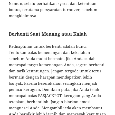
Namun, selalu perhatikan syarat dan ketentuan
bonus, terutama persyaratan turnover, sebelum
mengklaimnya.
Berhenti Saat Menang atau Kalah
Kedisiplinan untuk berhenti adalah kunci.
Tentukan batas kemenangan dan kekalahan
sebelum Anda mulai bermain. Jika Anda sudah
mencapai target kemenangan Anda, segera berhenti
dan tarik keuntungan. Jangan tergoda untuk terus
bermain dengan harapan mendapatkan lebih
banyak, karena keserakahan seringkali menjadi
pemicu kerugian. Demikian pula, jika Anda telah
mencapai batas
PASJACKPOT
kerugian yang Anda
tetapkan, berhentilah. Jangan biarkan emosi
menguasai Anda. Mengambil jeda akan membantu
Anda berpikir lebih jernih dan mencegah keputusan