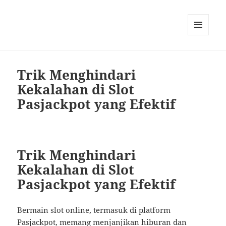
MENU
DAN
WIDGET
Trik Menghindari
Kekalahan di Slot
Pasjackpot yang Efektif
Trik Menghindari
Kekalahan di Slot
Pasjackpot yang Efektif
Bermain slot online, termasuk di platform
Pasjackpot, memang menjanjikan hiburan dan