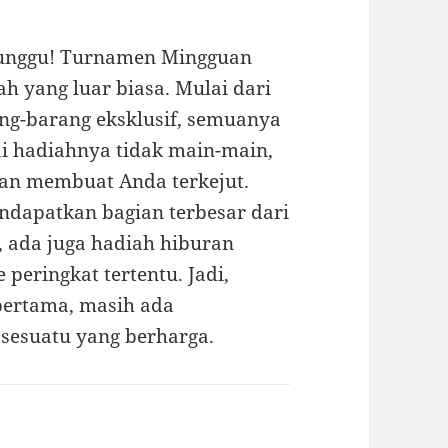
-tunggu! Turnamen Mingguan
ah yang luar biasa. Mulai dari
ang-barang eksklusif, semuanya
i hadiahnya tidak main-main,
kan membuat Anda terkejut.
ndapatkan bagian terbesar dari
, ada juga hadiah hiburan
peringkat tertentu. Jadi,
pertama, masih ada
esuatu yang berharga.