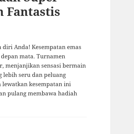
 Fantastis
n diri Anda! Kesempatan emas
di depan mata. Turnamen
r, menjanjikan sensasi bermain
 lebih seru dan peluang
n lewatkan kesempatan ini
dan pulang membawa hadiah