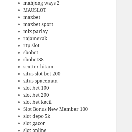
mahjong ways 2
MAUSLOT
maxbet
maxbet sport
mix parlay
rajamerak
rtp slot
sbobet
sbobet88
scatter hitam
situs slot bet 200
situs spaceman
slot bet 100
slot bet 200
slot bet kecil
Slot Bonus New Member 100
slot depo 5k
slot gacor
slot online