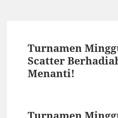
Turnamen Mingg
Scatter Berhadiah
Menanti!
Turnamen Mingg