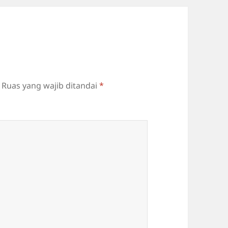
Ruas yang wajib ditandai
*