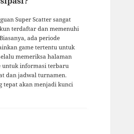
sipasi?
guan Super Scatter sangat
akun terdaftar dan memenuhi
 Biasanya, ada periode
ainkan game tertentu untuk
selalu memeriksa halaman
 untuk informasi terbaru
t dan jadwal turnamen.
g tepat akan menjadi kunci