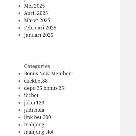
Mei 2025
April 2025
Maret 2025
Februari 2025
Januari 2025
Categories
Bonus New Member
clickbet88
depo 25 bonus 25
ibcbet
joker123
judi bola
link bet 200
mahjong
mahjong slot