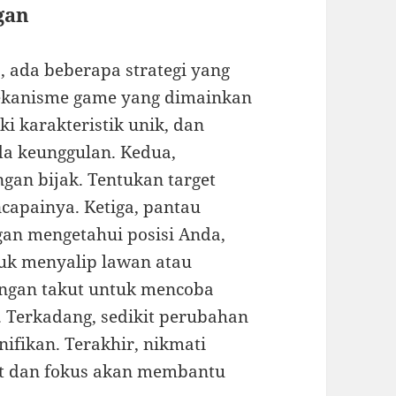
gan
ada beberapa strategi yang
mekanisme game yang dimainkan
i karakteristik unik, dan
a keunggulan. Kedua,
an bijak. Tentukan target
capainya. Ketiga, pantau
gan mengetahui posisi Anda,
tuk menyalip lawan atau
angan takut untuk mencoba
 Terkadang, sedikit perubahan
nifikan. Terakhir, nikmati
t dan fokus akan membantu