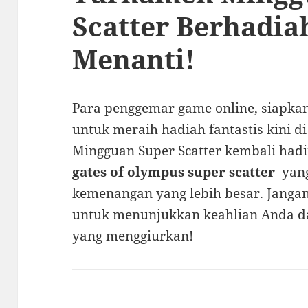
Scatter Berhadiah
Menanti!
Para penggemar game online, siapka
untuk meraih hadiah fantastis kini 
Mingguan Super Scatter kembali hadi
gates of olympus super scatter
yang
kemenangan yang lebih besar. Janga
untuk menunjukkan keahlian Anda 
yang menggiurkan!