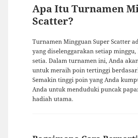
Apa Itu Turnamen M
Scatter?
Turnamen Mingguan Super Scatter ada
yang diselenggarakan setiap minggu
setia. Dalam turnamen ini, Anda aka
untuk meraih poin tertinggi berdas
Semakin tinggi poin yang Anda kump
Anda untuk menduduki puncak papa
hadiah utama.