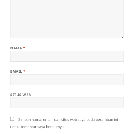
NAMA
*
EMAIL
*
SITUS WEB
Simpan nama, email, dan situs web saya pada peramban ini
untuk komentar saya berikutnya.