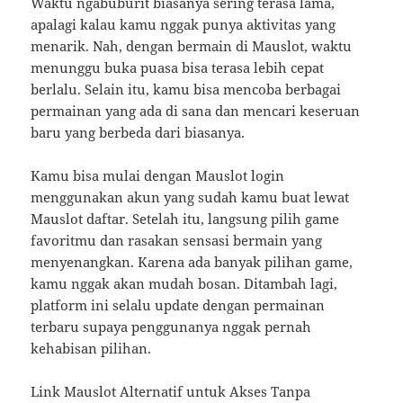
Waktu ngabuburit biasanya sering terasa lama,
apalagi kalau kamu nggak punya aktivitas yang
menarik. Nah, dengan bermain di Mauslot, waktu
menunggu buka puasa bisa terasa lebih cepat
berlalu. Selain itu, kamu bisa mencoba berbagai
permainan yang ada di sana dan mencari keseruan
baru yang berbeda dari biasanya.
Kamu bisa mulai dengan Mauslot login
menggunakan akun yang sudah kamu buat lewat
Mauslot daftar. Setelah itu, langsung pilih game
favoritmu dan rasakan sensasi bermain yang
menyenangkan. Karena ada banyak pilihan game,
kamu nggak akan mudah bosan. Ditambah lagi,
platform ini selalu update dengan permainan
terbaru supaya penggunanya nggak pernah
kehabisan pilihan.
Link Mauslot Alternatif untuk Akses Tanpa