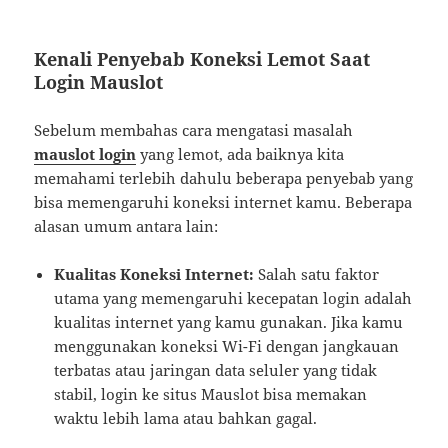
Kenali Penyebab Koneksi Lemot Saat
Login Mauslot
Sebelum membahas cara mengatasi masalah
mauslot login
yang lemot, ada baiknya kita
memahami terlebih dahulu beberapa penyebab yang
bisa memengaruhi koneksi internet kamu. Beberapa
alasan umum antara lain:
Kualitas Koneksi Internet:
Salah satu faktor
utama yang memengaruhi kecepatan login adalah
kualitas internet yang kamu gunakan. Jika kamu
menggunakan koneksi Wi-Fi dengan jangkauan
terbatas atau jaringan data seluler yang tidak
stabil, login ke situs Mauslot bisa memakan
waktu lebih lama atau bahkan gagal.