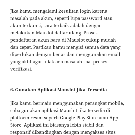
Jika kamu mengalami kesulitan login karena
masalah pada akun, seperti lupa password atau
akun terkunci, cara terbaik adalah dengan
melakukan Mauslot daftar ulang. Proses
pendaftaran akun baru di Mauslot cukup mudah
dan cepat. Pastikan kamu mengisi semua data yang
diperlukan dengan benar dan menggunakan email
yang aktif agar tidak ada masalah saat proses
verifikasi.
6. Gunakan Aplikasi Mauslot Jika Tersedia
Jika kamu bermain menggunakan perangkat mobile,
coba gunakan aplikasi Mauslot jika tersedia di
platform resmi seperti Google Play Store atau App
Store. Aplikasi ini biasanya lebih stabil dan
responsif dibandingkan dengan mengakses situs