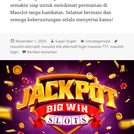
semakin siap untuk menikmati permainan di
Mauslot tanpa hambatan. Selamat bermain dan
semoga keberuntungan selalu menyertai kamu!
Diposkan
Penulis
Kategori
Tag
November 1, 2025
Super Duper
Uncategorized
pada
mauslot alternatif
,
mauslot link alternatif login mauslot 777
,
mauslot
untuk Tips Anti Gagal Login ke Situs Mauslot 
login
Berikan komentar