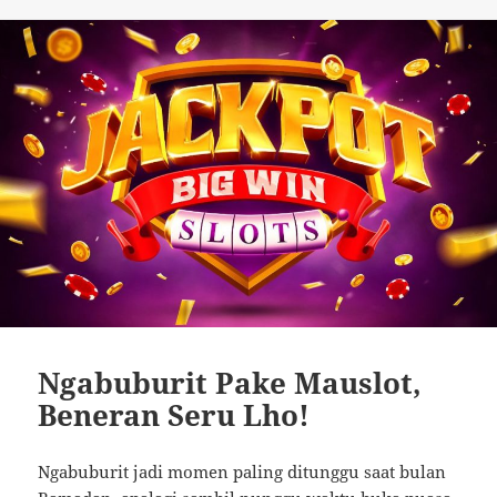
Ngabuburit Pake Mauslot,
Beneran Seru Lho!
Ngabuburit jadi momen paling ditunggu saat bulan