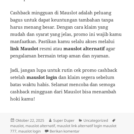
Cashback mingguan di Mauslot adalah peluang
bagus untuk dapat keuntungan tambahan tanpa
harus menang besar. Dengan cara klaim yang
mudah dan syarat yang jelas, promo ini wajib kamu
manfaatkan. Pastikan kamu selalu akses melalui
link Mauslot
resmi atau
mauslot alternatif
agar
pengalaman bermain tetap aman dan nyaman.
Jadi, jangan lupa untuk rutin cek promo cashback
setelah
mauslot login
dan klaim segera sebelum
batas waktu habis. Selamat mencoba dan semoga
cashback mingguan dari Mauslot bisa menambah
hoki kamu!
Diposkan
Penulis
Kategori
Tag
Oktober 22, 2025
Super Duper
Uncategorized
pada
mauslot
,
mauslot alternatif
,
mauslot link alternatif login mauslot
untuk Mauslot Cashback Minggu
777
,
mauslot login
Berikan komentar