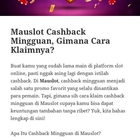
Mauslot Cashback
Mingguan, Gimana Cara
Klaimnya?
Buat kamu yang sudah lama main di platform slot
online, pasti nggak asing lagi dengan istilah
cashback. Di
Mauslot
, cashback mingguan menjadi
salah satu promo favorit yang selalu dinantikan
para pemain. Tapi, gimana sih cara klaim cashback
mingguan di Mauslot supaya kamu bisa dapat
keuntungan tambahan tanpa ribet? Yuk, kita bahas
lengkap di sini!
Apa Itu Cashback Mingguan di Mauslot?