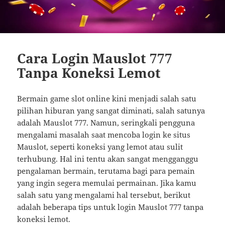
Cara Login Mauslot 777
Tanpa Koneksi Lemot
Bermain game slot online kini menjadi salah satu
pilihan hiburan yang sangat diminati, salah satunya
adalah Mauslot 777. Namun, seringkali pengguna
mengalami masalah saat mencoba login ke situs
Mauslot, seperti koneksi yang lemot atau sulit
terhubung. Hal ini tentu akan sangat mengganggu
pengalaman bermain, terutama bagi para pemain
yang ingin segera memulai permainan. Jika kamu
salah satu yang mengalami hal tersebut, berikut
adalah beberapa tips untuk login Mauslot 777 tanpa
koneksi lemot.