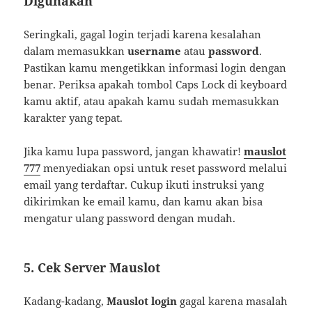
Digunakan
Seringkali, gagal login terjadi karena kesalahan
dalam memasukkan
username
atau
password
.
Pastikan kamu mengetikkan informasi login dengan
benar. Periksa apakah tombol Caps Lock di keyboard
kamu aktif, atau apakah kamu sudah memasukkan
karakter yang tepat.
Jika kamu lupa password, jangan khawatir!
mauslot
777
menyediakan opsi untuk reset password melalui
email yang terdaftar. Cukup ikuti instruksi yang
dikirimkan ke email kamu, dan kamu akan bisa
mengatur ulang password dengan mudah.
5. Cek Server Mauslot
Kadang-kadang,
Mauslot login
gagal karena masalah