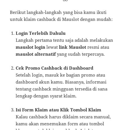
Berikut langkah-langkah yang bisa kamu ikuti
untuk klaim cashback di Mauslot dengan mudah:
Login Terlebih Dahulu
Langkah pertama tentu saja adalah melakukan
mauslot login
lewat
link Mauslot
resmi atau
mauslot alternatif
yang sudah terpercaya.
Cek Promo Cashback di Dashboard
Setelah login, masuk ke bagian promo atau
dashboard akun kamu. Biasanya, informasi
tentang cashback mingguan tersedia di sana
lengkap dengan syarat klaim.
Isi Form Klaim atau Klik Tombol Klaim
Kalau cashback harus diklaim secara manual,
kamu akan menemukan form atau tombol