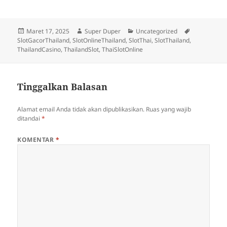
Diposkan
Penulis
Kategori
Tag
Maret 17, 2025
Super Duper
Uncategorized
pada
SlotGacorThailand
,
SlotOnlineThailand
,
SlotThai
,
SlotThailand
,
ThailandCasino
,
ThailandSlot
,
ThaiSlotOnline
Tinggalkan Balasan
Alamat email Anda tidak akan dipublikasikan.
Ruas yang wajib
ditandai
*
KOMENTAR
*