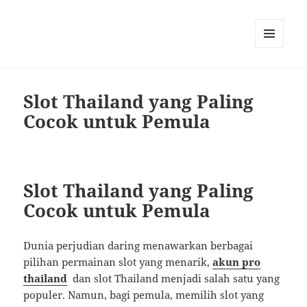
MENU
DAN
WIDGET
Slot Thailand yang Paling
Cocok untuk Pemula
Slot Thailand yang Paling
Cocok untuk Pemula
Dunia perjudian daring menawarkan berbagai
pilihan permainan slot yang menarik,
akun pro
thailand
dan slot Thailand menjadi salah satu yang
populer. Namun, bagi pemula, memilih slot yang