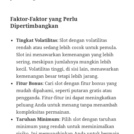
Faktor-Faktor yang Perlu
Dipertimbangkan
Tingkat Volatilitas
: Slot dengan volatilitas
rendah atau sedang lebih cocok untuk pemula.
Slot ini menawarkan kemenangan yang lebih
sering, meskipun jumlahnya mungkin lebih
kecil. Volatilitas tinggi, di sisi lain, menawarkan
kemenangan besar tetapi lebih jarang.
Fitur Bonus
: Cari slot dengan fitur bonus yang
mudah dipahami, seperti putaran gratis atau
pengganda. Fitur-fitur ini dapat meningkatkan
peluang Anda untuk menang tanpa menambah
kompleksitas permainan.
Taruhan Minimum
: Pilih slot dengan taruhan
minimum yang rendah untuk meminimalkan
risiko. Ini memungkinkan Anda untuk bermain