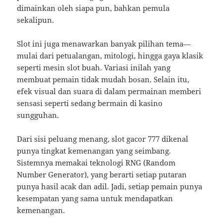
dimainkan oleh siapa pun, bahkan pemula
sekalipun.
Slot ini juga menawarkan banyak pilihan tema—
mulai dari petualangan, mitologi, hingga gaya klasik
seperti mesin slot buah. Variasi inilah yang
membuat pemain tidak mudah bosan. Selain itu,
efek visual dan suara di dalam permainan memberi
sensasi seperti sedang bermain di kasino
sungguhan.
Dari sisi peluang menang, slot gacor 777 dikenal
punya tingkat kemenangan yang seimbang.
Sistemnya memakai teknologi RNG (Random
Number Generator), yang berarti setiap putaran
punya hasil acak dan adil. Jadi, setiap pemain punya
kesempatan yang sama untuk mendapatkan
kemenangan.