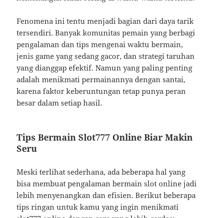
Fenomena ini tentu menjadi bagian dari daya tarik
tersendiri. Banyak komunitas pemain yang berbagi
pengalaman dan tips mengenai waktu bermain,
jenis game yang sedang gacor, dan strategi taruhan
yang dianggap efektif. Namun yang paling penting
adalah menikmati permainannya dengan santai,
karena faktor keberuntungan tetap punya peran
besar dalam setiap hasil.
Tips Bermain Slot777 Online Biar Makin
Seru
Meski terlihat sederhana, ada beberapa hal yang
bisa membuat pengalaman bermain slot online jadi
lebih menyenangkan dan efisien. Berikut beberapa
tips ringan untuk kamu yang ingin menikmati