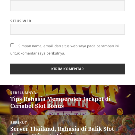
SITUS WEB
Simpan nama, email, dan situs web saya pada peramban ini
untuk komentar saya berikutnya.
Navigasi
SEBELUMNYA
pos
Tips Rahasia Memperoleh Jackpot di
Pos
Ceriabet Slot Bonus
sebelumnya:
BERIKUT
Server Thailand, Rahasia di Balik Slot
Pos