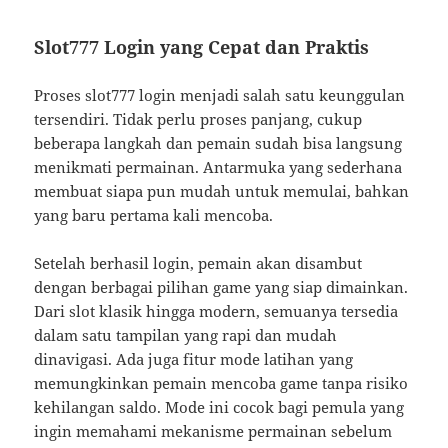
Slot777 Login yang Cepat dan Praktis
Proses slot777 login menjadi salah satu keunggulan
tersendiri. Tidak perlu proses panjang, cukup
beberapa langkah dan pemain sudah bisa langsung
menikmati permainan. Antarmuka yang sederhana
membuat siapa pun mudah untuk memulai, bahkan
yang baru pertama kali mencoba.
Setelah berhasil login, pemain akan disambut
dengan berbagai pilihan game yang siap dimainkan.
Dari slot klasik hingga modern, semuanya tersedia
dalam satu tampilan yang rapi dan mudah
dinavigasi. Ada juga fitur mode latihan yang
memungkinkan pemain mencoba game tanpa risiko
kehilangan saldo. Mode ini cocok bagi pemula yang
ingin memahami mekanisme permainan sebelum