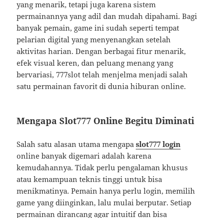
yang menarik, tetapi juga karena sistem
permainannya yang adil dan mudah dipahami. Bagi
banyak pemain, game ini sudah seperti tempat
pelarian digital yang menyenangkan setelah
aktivitas harian. Dengan berbagai fitur menarik,
efek visual keren, dan peluang menang yang
bervariasi, 777slot telah menjelma menjadi salah
satu permainan favorit di dunia hiburan online.
Mengapa Slot777 Online Begitu Diminati
Salah satu alasan utama mengapa
slot777 login
online banyak digemari adalah karena
kemudahannya. Tidak perlu pengalaman khusus
atau kemampuan teknis tinggi untuk bisa
menikmatinya. Pemain hanya perlu login, memilih
game yang diinginkan, lalu mulai berputar. Setiap
permainan dirancang agar intuitif dan bisa