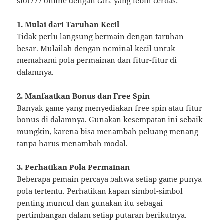
slot777 online dengan cara yang lebih cerdas:
1. Mulai dari Taruhan Kecil
Tidak perlu langsung bermain dengan taruhan
besar. Mulailah dengan nominal kecil untuk
memahami pola permainan dan fitur-fitur di
dalamnya.
2. Manfaatkan Bonus dan Free Spin
Banyak game yang menyediakan free spin atau fitur
bonus di dalamnya. Gunakan kesempatan ini sebaik
mungkin, karena bisa menambah peluang menang
tanpa harus menambah modal.
3. Perhatikan Pola Permainan
Beberapa pemain percaya bahwa setiap game punya
pola tertentu. Perhatikan kapan simbol-simbol
penting muncul dan gunakan itu sebagai
pertimbangan dalam setiap putaran berikutnya.