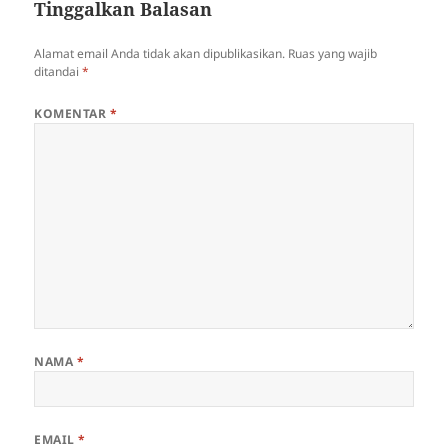
Tinggalkan Balasan
Alamat email Anda tidak akan dipublikasikan.
Ruas yang wajib
ditandai
*
KOMENTAR
*
NAMA
*
EMAIL
*