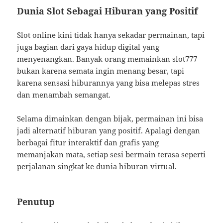
Dunia Slot Sebagai Hiburan yang Positif
Slot online kini tidak hanya sekadar permainan, tapi
juga bagian dari gaya hidup digital yang
menyenangkan. Banyak orang memainkan slot777
bukan karena semata ingin menang besar, tapi
karena sensasi hiburannya yang bisa melepas stres
dan menambah semangat.
Selama dimainkan dengan bijak, permainan ini bisa
jadi alternatif hiburan yang positif. Apalagi dengan
berbagai fitur interaktif dan grafis yang
memanjakan mata, setiap sesi bermain terasa seperti
perjalanan singkat ke dunia hiburan virtual.
Penutup