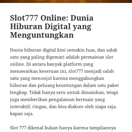
Slot777 Online: Dunia
Hiburan Digital yang
Menguntungkan
Dunia hiburan digital kini semakin luas, dan salah
satu yang paling digemari adalah permainan slot
online. Di antara banyak platform yang
menawarkan keseruan ini, slot777 menjadi salah
satu yang menonjol karena menggabungkan
hiburan dan peluang keuntungan dalam satu paket
lengkap. Tidak hanya seru untuk dimainkan, tetapi
juga memberikan pengalaman bermain yang
interaktif, ringan, dan bisa diakses oleh siapa saja,
kapan saja.
Slot 777 dikenal bukan hanya karena tampilannya