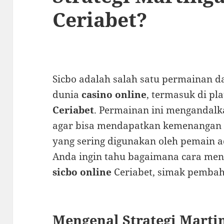
Ceriabet?
Sicbo adalah salah satu permainan d
dunia
casino online
, termasuk di pl
Ceriabet
. Permainan ini mengandalk
agar bisa mendapatkan kemenangan m
yang sering digunakan oleh pemain ad
Anda ingin tahu bagaimana cara mene
sicbo online
Ceriabet, simak pembah
Mengenal Strategi Marti