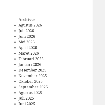
Archives
Agustus 2026
Juli 2026
Juni 2026
Mei 2026
April 2026
Maret 2026
Februari 2026
Januari 2026
Desember 2025
November 2025
Oktober 2025
September 2025
Agustus 2025
Juli 2025
Juni 2025