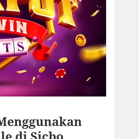
 Menggunakan
le di Sicbo