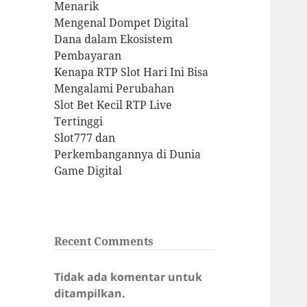
Menarik
Mengenal Dompet Digital
Dana dalam Ekosistem
Pembayaran
Kenapa RTP Slot Hari Ini Bisa
Mengalami Perubahan
Slot Bet Kecil RTP Live
Tertinggi
Slot777 dan
Perkembangannya di Dunia
Game Digital
Recent Comments
Tidak ada komentar untuk
ditampilkan.