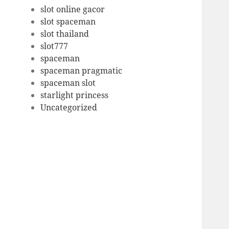
slot online gacor
slot spaceman
slot thailand
slot777
spaceman
spaceman pragmatic
spaceman slot
starlight princess
Uncategorized