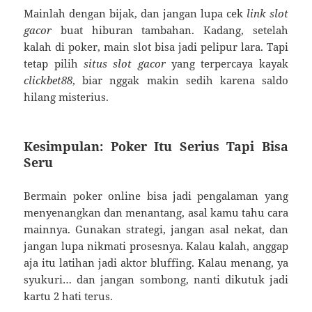
Mainlah dengan bijak, dan jangan lupa cek
link slot
gacor
buat hiburan tambahan. Kadang, setelah
kalah di poker, main slot bisa jadi pelipur lara. Tapi
tetap pilih
situs slot gacor
yang terpercaya kayak
clickbet88
, biar nggak makin sedih karena saldo
hilang misterius.
Kesimpulan: Poker Itu Serius Tapi Bisa
Seru
Bermain poker online bisa jadi pengalaman yang
menyenangkan dan menantang, asal kamu tahu cara
mainnya. Gunakan strategi, jangan asal nekat, dan
jangan lupa nikmati prosesnya. Kalau kalah, anggap
aja itu latihan jadi aktor bluffing. Kalau menang, ya
syukuri… dan jangan sombong, nanti dikutuk jadi
kartu 2 hati terus.