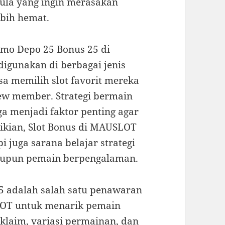
mula yang ingin merasakan
ebih hemat.
omo Depo 25 Bonus 25 di
digunakan di berbagai jenis
sa memilih slot favorit mereka
ew member. Strategi bermain
a menjadi faktor penting agar
ikian, Slot Bonus di MAUSLOT
i juga sarana belajar strategi
maupun pemain berpengalaman.
5 adalah salah satu penawaran
LOT untuk menarik pemain
laim, variasi permainan, dan