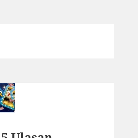
5 Ulasan