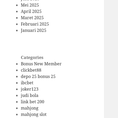
Mei 2025
April 2025
Maret 2025
Februari 2025
Januari 2025
Categories
Bonus New Member
clickbet88
depo 25 bonus 25
ibcbet
joker123
judi bola
link bet 200
mahjong
mahjong slot