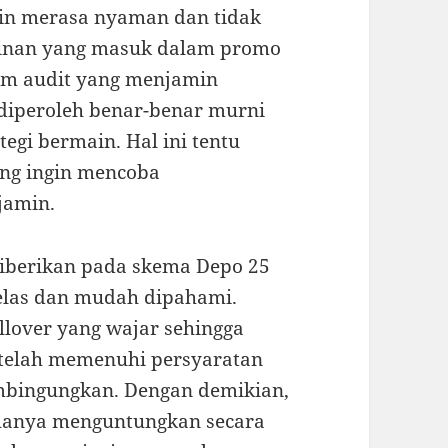
in merasa nyaman dan tidak
mainan yang masuk dalam promo
tem audit yang menjamin
 diperoleh benar-benar murni
egi bermain. Hal ini tentu
ang ingin mencoba
jamin.
diberikan pada skema Depo 25
jelas dan mudah dipahami.
lover yang wajar sehingga
telah memenuhi persyaratan
mbingungkan. Dengan demikian,
 hanya menguntungkan secara