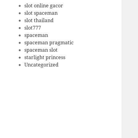
slot online gacor
slot spaceman
slot thailand
slot777
spaceman
spaceman pragmatic
spaceman slot
starlight princess
Uncategorized