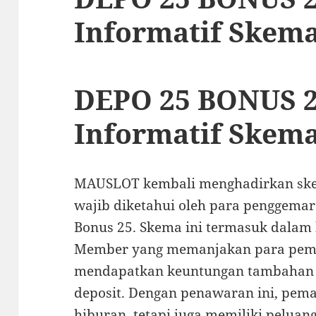
Informatif Skem
DEPO 25 BONUS 2
Informatif Skem
MAUSLOT kembali menghadirkan sk
wajib diketahui oleh para penggemar 
Bonus 25. Skema ini termasuk dalam 
Member yang memanjakan para pema
mendapatkan keuntungan tambahan s
deposit. Dengan penawaran ini, pem
hiburan, tetapi juga memiliki peluan