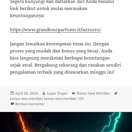
Segera kunjungi dan daftarkan diri Anda melalui
link berikut untuk mulai merasakan
keuntungannya:
https://www.grandtourparfums.it/lazzurro/
Jangan lewatkan kesempatan emas ini. Dengan
proses yang mudah dan bonus yang besar, Anda
bisa langsung menikmati berbagai keuntungan
sejak awal. Bergabung sekarang dan rasakan sendiri
pengalaman terbaik yang ditawarkan minggu ini!
Diposkan
Penulis
Kategori
Tag
April 29, 2026
Super Duper
Bonus New Member
pada
bonus new member
,
bonus new member 100
untuk Bonus New Member Terbesar Minggu Ini deng
Berikan komentar