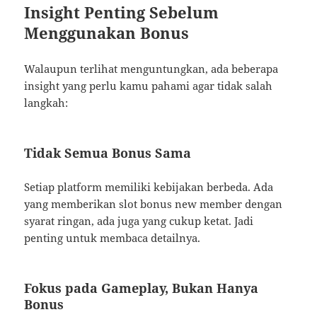
Insight Penting Sebelum
Menggunakan Bonus
Walaupun terlihat menguntungkan, ada beberapa
insight yang perlu kamu pahami agar tidak salah
langkah:
Tidak Semua Bonus Sama
Setiap platform memiliki kebijakan berbeda. Ada
yang memberikan slot bonus new member dengan
syarat ringan, ada juga yang cukup ketat. Jadi
penting untuk membaca detailnya.
Fokus pada Gameplay, Bukan Hanya
Bonus