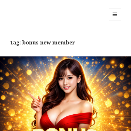
MENU
DAN
WIDGET
Tag:
bonus new member