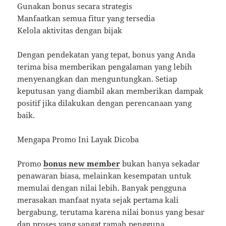
Gunakan bonus secara strategis
Manfaatkan semua fitur yang tersedia
Kelola aktivitas dengan bijak
Dengan pendekatan yang tepat, bonus yang Anda
terima bisa memberikan pengalaman yang lebih
menyenangkan dan menguntungkan. Setiap
keputusan yang diambil akan memberikan dampak
positif jika dilakukan dengan perencanaan yang
baik.
Mengapa Promo Ini Layak Dicoba
Promo
bonus new member
bukan hanya sekadar
penawaran biasa, melainkan kesempatan untuk
memulai dengan nilai lebih. Banyak pengguna
merasakan manfaat nyata sejak pertama kali
bergabung, terutama karena nilai bonus yang besar
dan proses yang sangat ramah pengguna.