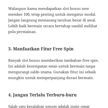
Walaupun kamu mendapatkan slot bonus new
member 100, tetap penting untuk mengatur modal.
Jangan langsung memasang taruhan besar di awal.
Lebih baik bermain secara bertahap sambil melihat
pola permainan.
3. Manfaatkan Fitur Free Spin
Banyak slot bonus memberikan tambahan free spin.
Ini adalah kesempatan emas untuk bermain tanpa
mengurangi saldo utama. Gunakan fitur ini sebaik
mungkin untuk memperpanjang durasi bermain.
4. Jangan Terlalu Terburu-buru
Salah satu kesalahan umum adalah ingin cepat