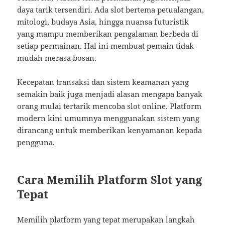
daya tarik tersendiri. Ada slot bertema petualangan,
mitologi, budaya Asia, hingga nuansa futuristik
yang mampu memberikan pengalaman berbeda di
setiap permainan. Hal ini membuat pemain tidak
mudah merasa bosan.
Kecepatan transaksi dan sistem keamanan yang
semakin baik juga menjadi alasan mengapa banyak
orang mulai tertarik mencoba slot online. Platform
modern kini umumnya menggunakan sistem yang
dirancang untuk memberikan kenyamanan kepada
pengguna.
Cara Memilih Platform Slot yang
Tepat
Memilih platform yang tepat merupakan langkah