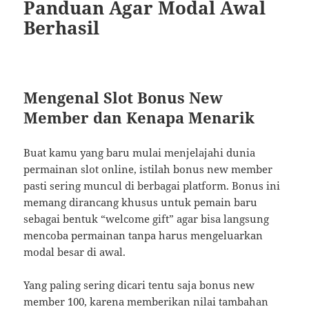
Panduan Agar Modal Awal
Berhasil
Mengenal Slot Bonus New
Member dan Kenapa Menarik
Buat kamu yang baru mulai menjelajahi dunia
permainan slot online, istilah bonus new member
pasti sering muncul di berbagai platform. Bonus ini
memang dirancang khusus untuk pemain baru
sebagai bentuk “welcome gift” agar bisa langsung
mencoba permainan tanpa harus mengeluarkan
modal besar di awal.
Yang paling sering dicari tentu saja bonus new
member 100, karena memberikan nilai tambahan