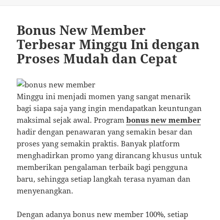
Bonus New Member
Terbesar Minggu Ini dengan
Proses Mudah dan Cepat
Minggu ini menjadi momen yang sangat menarik
bagi siapa saja yang ingin mendapatkan keuntungan
maksimal sejak awal. Program
bonus new member
hadir dengan penawaran yang semakin besar dan
proses yang semakin praktis. Banyak platform
menghadirkan promo yang dirancang khusus untuk
memberikan pengalaman terbaik bagi pengguna
baru, sehingga setiap langkah terasa nyaman dan
menyenangkan.
Dengan adanya bonus new member 100%, setiap