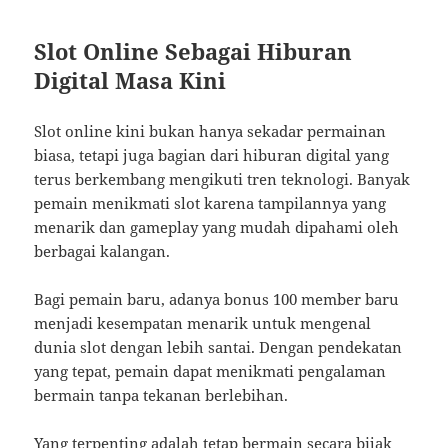
Slot Online Sebagai Hiburan
Digital Masa Kini
Slot online kini bukan hanya sekadar permainan
biasa, tetapi juga bagian dari hiburan digital yang
terus berkembang mengikuti tren teknologi. Banyak
pemain menikmati slot karena tampilannya yang
menarik dan gameplay yang mudah dipahami oleh
berbagai kalangan.
Bagi pemain baru, adanya bonus 100 member baru
menjadi kesempatan menarik untuk mengenal
dunia slot dengan lebih santai. Dengan pendekatan
yang tepat, pemain dapat menikmati pengalaman
bermain tanpa tekanan berlebihan.
Yang terpenting adalah tetap bermain secara bijak