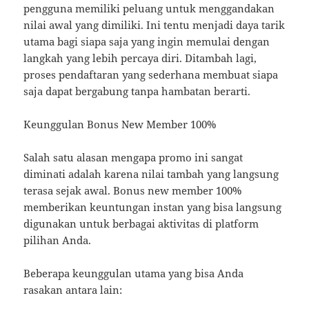
pengguna memiliki peluang untuk menggandakan
nilai awal yang dimiliki. Ini tentu menjadi daya tarik
utama bagi siapa saja yang ingin memulai dengan
langkah yang lebih percaya diri. Ditambah lagi,
proses pendaftaran yang sederhana membuat siapa
saja dapat bergabung tanpa hambatan berarti.
Keunggulan Bonus New Member 100%
Salah satu alasan mengapa promo ini sangat
diminati adalah karena nilai tambah yang langsung
terasa sejak awal. Bonus new member 100%
memberikan keuntungan instan yang bisa langsung
digunakan untuk berbagai aktivitas di platform
pilihan Anda.
Beberapa keunggulan utama yang bisa Anda
rasakan antara lain: