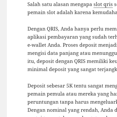
Salah satu alasan mengapa
slot qris
s
pemain slot adalah karena kemudah
Dengan QRIS, Anda hanya perlu me
aplikasi pembayaran yang sudah te
e-wallet Anda. Proses deposit menjadi
mengisi data panjang atau menunggu 
itu, deposit dengan QRIS memiliki ke
minimal deposit yang sangat terjangk
Deposit sebesar 5K tentu sangat men
pemain pemula atau mereka yang ha
peruntungan tanpa harus mengeluark
Dengan nominal yang rendah, Anda d