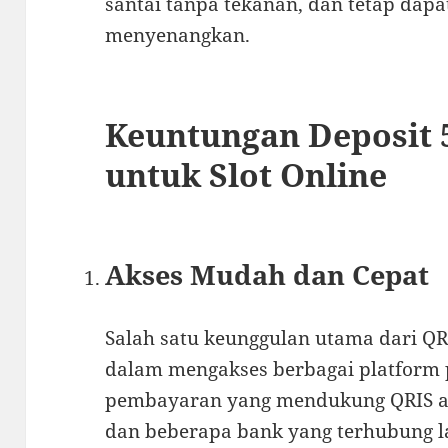
santai tanpa tekanan, dan tetap da
menyenangkan.
Keuntungan Deposit 
untuk Slot Online
Akses Mudah dan Cepat
Salah satu keunggulan utama dari 
dalam mengakses berbagai platform 
pembayaran yang mendukung QRIS an
dan beberapa bank yang terhubung l