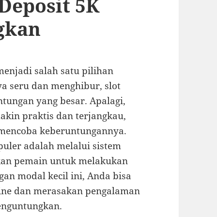
 Deposit 5K
gkan
enjadi salah satu pilihan
ya seru dan menghibur, slot
tungan yang besar. Apalagi,
kin praktis dan terjangkau,
 mencoba keberuntungannya.
puler adalah melalui sistem
an pemain untuk melakukan
gan modal kecil ini, Anda bisa
nline dan merasakan pengalaman
nguntungkan.