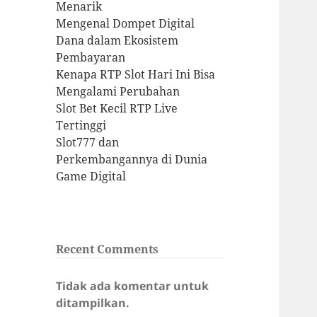
Menarik
Mengenal Dompet Digital
Dana dalam Ekosistem
Pembayaran
Kenapa RTP Slot Hari Ini Bisa
Mengalami Perubahan
Slot Bet Kecil RTP Live
Tertinggi
Slot777 dan
Perkembangannya di Dunia
Game Digital
Recent Comments
Tidak ada komentar untuk
ditampilkan.