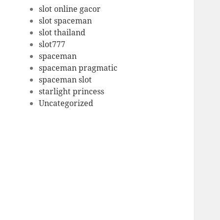
slot online gacor
slot spaceman
slot thailand
slot777
spaceman
spaceman pragmatic
spaceman slot
starlight princess
Uncategorized