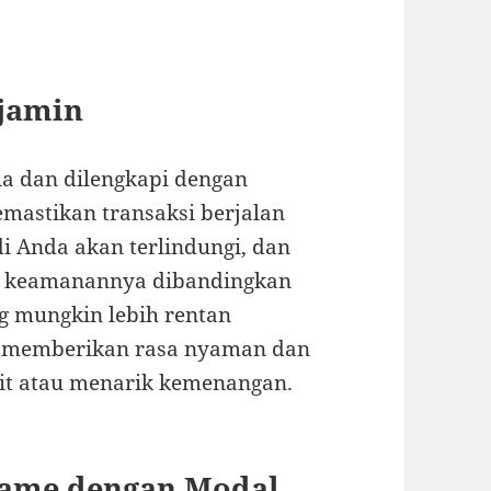
jamin
ia dan dilengkapi dengan
mastikan transaksi berjalan
i Anda akan terlindungi, dan
min keamanannya dibandingkan
 mungkin lebih rentan
i memberikan rasa nyaman dan
it atau menarik kemenangan.
Game dengan Modal