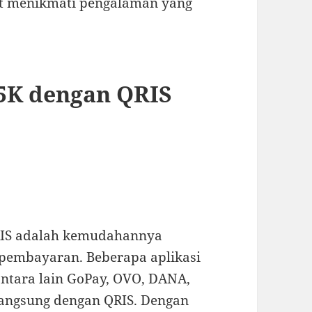
pat menikmati pengalaman yang
5K dengan QRIS
QRIS adalah kemudahannya
pembayaran. Beberapa aplikasi
tara lain GoPay, OVO, DANA,
angsung dengan QRIS. Dengan