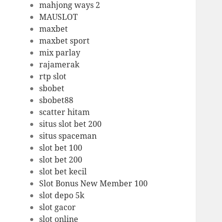
mahjong ways 2
MAUSLOT
maxbet
maxbet sport
mix parlay
rajamerak
rtp slot
sbobet
sbobet88
scatter hitam
situs slot bet 200
situs spaceman
slot bet 100
slot bet 200
slot bet kecil
Slot Bonus New Member 100
slot depo 5k
slot gacor
slot online