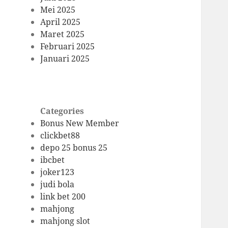
Mei 2025
April 2025
Maret 2025
Februari 2025
Januari 2025
Categories
Bonus New Member
clickbet88
depo 25 bonus 25
ibcbet
joker123
judi bola
link bet 200
mahjong
mahjong slot