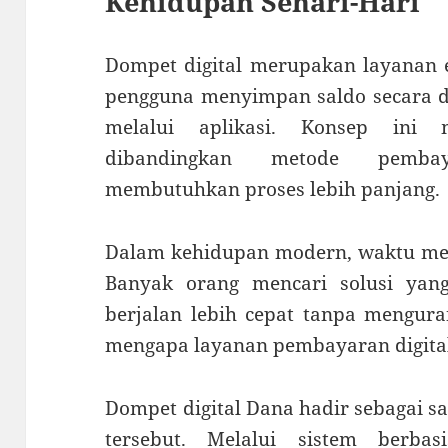
Kehidupan Sehari-Hari
Dompet digital merupakan layanan 
pengguna menyimpan saldo secara di
melalui aplikasi. Konsep ini 
dibandingkan metode pembay
membutuhkan proses lebih panjang.
Dalam kehidupan modern, waktu menj
Banyak orang mencari solusi ya
berjalan lebih cepat tanpa mengura
mengapa layanan pembayaran digita
Dompet digital Dana hadir sebagai s
tersebut. Melalui sistem berbas