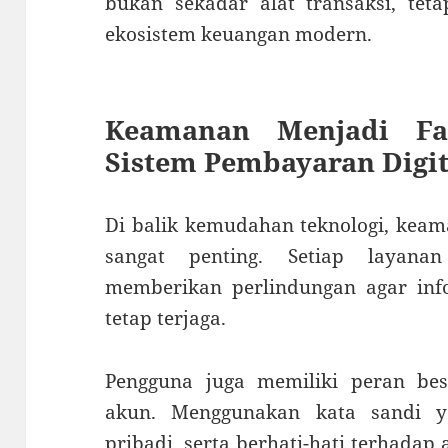
bukan sekadar alat transaksi, tet
ekosistem keuangan modern.
Keamanan Menjadi F
Sistem Pembayaran Digit
Di balik kemudahan teknologi, keam
sangat penting. Setiap layana
memberikan perlindungan agar info
tetap terjaga.
Pengguna juga memiliki peran b
akun. Menggunakan kata sandi y
pribadi, serta berhati-hati terhadap