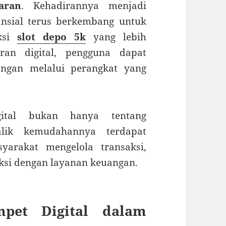
aran
. Kehadirannya menjadi
nsial terus berkembang untuk
ksi
slot depo 5k
yang lebih
ran digital, pengguna dapat
angan melalui perangkat yang
ital bukan hanya tentang
alik kemudahannya terdapat
arakat mengelola transaksi,
ksi dengan layanan keuangan.
pet Digital dalam