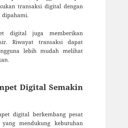
kan transaksi digital dengan
 dipahami.
pet digital juga memberikan
sir. Riwayat transaksi dapat
pengguna lebih mudah melihat
kan.
pet Digital Semakin
pet digital berkembang pesat
ur yang mendukung kebutuhan