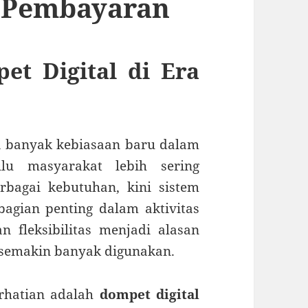
 Pembayaran
t Digital di Era
 banyak kebiasaan baru dalam
ulu masyarakat lebih sering
bagai kebutuhan, kini sistem
agian penting dalam aktivitas
 fleksibilitas menjadi alasan
 semakin banyak digunakan.
erhatian adalah
dompet digital