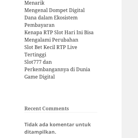
Menarik
Mengenal Dompet Digital
Dana dalam Ekosistem
Pembayaran
Kenapa RTP Slot Hari Ini Bisa
Mengalami Perubahan
Slot Bet Kecil RTP Live
Tertinggi
Slot777 dan
Perkembangannya di Dunia
Game Digital
Recent Comments
Tidak ada komentar untuk
ditampilkan.