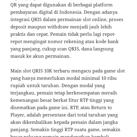
QR yang dapat digunakan di berbagai platform
pembayaran digital di Indonesia. Dengan adanya
integrasi QRIS dalam permainan slot online, proses
deposit maupun withdraw menjadi jauh lebih
praktis dan cepat. Pemain tidak perlu lagi repot-
repot mengingat nomor rekening atau kode bank
yang panjang, cukup scan QRIS, dana langsung
masuk ke akun permainan.
Main slot QRIS 10K terbaru mengacu pada game slot
yang hanya memerlukan modal minimal 10 ribu
rupiah untuk taruhan. Dengan modal yang
terjangkau, pemain tetap berkesempatan meraih
kemenangan besar berkat fitur RTP tinggi yang
disematkan pada game ini. RTP, atau Return to
Player, adalah persentase dari total taruhan yang
akan dikembalikan kepada pemain dalam jangka
panjang. Semakin tinggi RTP suatu game, semakin
besar peluang pemain mendapatkan kembali