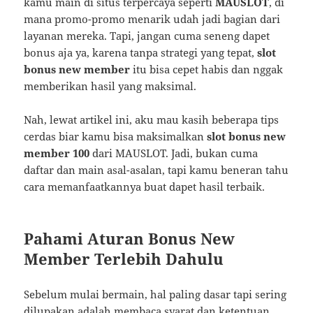
kamu main di situs terpercaya seperti
MAUSLOT
, di
mana promo-promo menarik udah jadi bagian dari
layanan mereka. Tapi, jangan cuma seneng dapet
bonus aja ya, karena tanpa strategi yang tepat,
slot
bonus new member
itu bisa cepet habis dan nggak
memberikan hasil yang maksimal.
Nah, lewat artikel ini, aku mau kasih beberapa tips
cerdas biar kamu bisa maksimalkan
slot bonus new
member 100
dari MAUSLOT. Jadi, bukan cuma
daftar dan main asal-asalan, tapi kamu beneran tahu
cara memanfaatkannya buat dapet hasil terbaik.
Pahami Aturan Bonus New
Member Terlebih Dahulu
Sebelum mulai bermain, hal paling dasar tapi sering
dilupakan adalah membaca syarat dan ketentuan