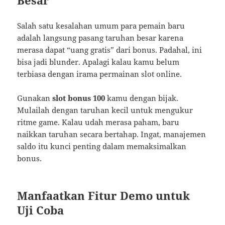
Salah satu kesalahan umum para pemain baru
adalah langsung pasang taruhan besar karena
merasa dapat “uang gratis” dari bonus. Padahal, ini
bisa jadi blunder. Apalagi kalau kamu belum
terbiasa dengan irama permainan slot online.
Gunakan
slot bonus 100
kamu dengan bijak.
Mulailah dengan taruhan kecil untuk mengukur
ritme game. Kalau udah merasa paham, baru
naikkan taruhan secara bertahap. Ingat, manajemen
saldo itu kunci penting dalam memaksimalkan
bonus.
Manfaatkan Fitur Demo untuk
Uji Coba