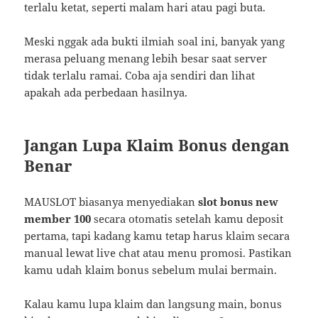
terlalu ketat, seperti malam hari atau pagi buta.
Meski nggak ada bukti ilmiah soal ini, banyak yang
merasa peluang menang lebih besar saat server
tidak terlalu ramai. Coba aja sendiri dan lihat
apakah ada perbedaan hasilnya.
Jangan Lupa Klaim Bonus dengan
Benar
MAUSLOT biasanya menyediakan
slot bonus new
member 100
secara otomatis setelah kamu deposit
pertama, tapi kadang kamu tetap harus klaim secara
manual lewat live chat atau menu promosi. Pastikan
kamu udah klaim bonus sebelum mulai bermain.
Kalau kamu lupa klaim dan langsung main, bonus