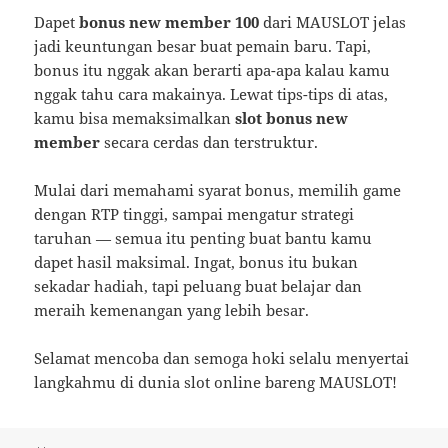
Dapet
bonus new member 100
dari MAUSLOT jelas
jadi keuntungan besar buat pemain baru. Tapi,
bonus itu nggak akan berarti apa-apa kalau kamu
nggak tahu cara makainya. Lewat tips-tips di atas,
kamu bisa memaksimalkan
slot bonus new
member
secara cerdas dan terstruktur.
Mulai dari memahami syarat bonus, memilih game
dengan RTP tinggi, sampai mengatur strategi
taruhan — semua itu penting buat bantu kamu
dapet hasil maksimal. Ingat, bonus itu bukan
sekadar hadiah, tapi peluang buat belajar dan
meraih kemenangan yang lebih besar.
Selamat mencoba dan semoga hoki selalu menyertai
langkahmu di dunia slot online bareng MAUSLOT!