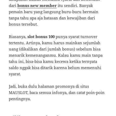
dari
bonus new member
itu sendiri. Banyak
pemain baru yang langsung buru-buru bermain
tanpa tahu apa aja batasan dan kewajiban dari
bonus tersebut.
Biasanya,
slot bonus 100
punya syarat turnover
tertentu. Artinya, kamu harus mainkan sejumlah
uang (dikalikan dari jumlah bonus) sebelum bisa
menarik kemenanganmu. Kalau kamu main tanpa
tahu ini, bisa-bisa kamu kecewa ketika ternyata
saldo nggak bisa ditarik karena belum memenuhi
syarat.
Jadi, buka dulu halaman promonya di situs
MAUSLOT, baca semua infonya, dan catat poin-poin
pentingnya.